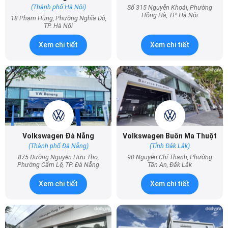
(Thành phố Hà Nội)
Số 315 Nguyễn Khoái, Phường
Hồng Hà, TP. Hà Nội
18 Phạm Hùng, Phường Nghĩa Đô,
TP. Hà Nội
Xem chi tiết
Xem chi tiết
Volkswagen Đà Nẵng
Volkswagen Buôn Ma Thuột
(Thành phố Đà Nẵng)
(Tỉnh Đắk Lắk)
875 Đường Nguyễn Hữu Thọ,
90 Nguyễn Chí Thanh, Phường
Phường Cẩm Lệ, TP. Đà Nẵng
Tân An, Đắk Lắk
Xem chi tiết
Xem chi tiết