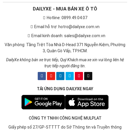
lý Volkswagen đã và đang chuẩn bị hoạt động tại Việt Nam, số
lượng này vẫn đang tiếp tục tăng theo kế hoạch mở rộng thị
DAILYXE - MUA BÁN XE Ô TÔ
trường của hãng xe.
Hotline: 0899.49.04.07
Email hỗ trợ: hotro@dailyxe.com.vn
Email kinh doanh: sales@dailyxe.com.vn
Văn phòng: Tầng Trệt Tòa Nhà D-Head 371 Nguyễn Kiệm, Phường
3, Quận Gò Vấp, TP.HCM.
DailyXe không bán xe trực tiếp, Quý Khách mua xe xin vui lòng liên hệ
trực tiếp người đăng tin.
TẢI ỨNG DỤNG DAILYXE NGAY
Hệ thống mạng lưới đại lý trải dài khắp cả nước
2
Tại sao nên chọn mua xe Volkswagen?
Volkswagen là thương hiệu ô tô danh tiếng đến từ Đức,
CÔNG TY TNHH CÔNG NGHỆ MULPLAT
đã và đang chinh phục thị trường ô tô toàn cầu. Tuy
Giấy phép số 27/GP-STTTT do Sở Thông tin và Truyền thông
nhiên, khi đứng trước quyết định tậu xế hộp Volkswagen, nhiều