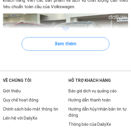
khách hàng Việt các sản phẩm và dịch vụ chất lượng cao theo
tiêu chuẩn toàn cầu của Volkswagen.
Xem thêm
VỀ CHÚNG TÔI
HỖ TRỢ KHÁCH HÀNG
Thương hiệu Volkswagen tại thị trường Việt Nam
Giới thiệu
Báo giá dịch vụ quảng cáo
Với hệ thống mạng lưới đại lý trải dài tại các tỉnh/thành phố lớn,
Quy chế hoạt động
Hướng dẫn thanh toán
Volkswagen Việt Nam cung cấp một loạt các sản phẩm như
Chính sách bảo mật thông tin
Hướng dẫn hủy/nhận bản tin tự
Volkswagen Virtus, Volkswagen T-Cross, Volkswagen Tiguan,
động
Liên hệ với DailyXe
Volkswagen Teramont, Volkswagen Touareg, Volkswagen
Thông báo của DailyXe
Viloran, Volkswagen Polo,.. Tính đến hiện nay, có khoảng 19 đại