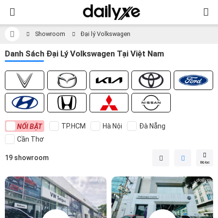
Showroom
Đại lý Volkswagen
Danh Sách Đại Lý Volkswagen Tại Việt Nam
TP.HCM
Hà Nội
Đà Nẵng
NỔI BẬT
Cần Thơ
19 showroom
Bộ lọc