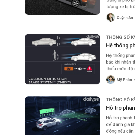
trang bị phổ b
tượng xe bị trô
Quỳnh An
THÔNG SỐ K
Hệ thống ph
Hệ thống phan
báo khi nhận 
thiểu mức độ 
Mỹ Phón
THÔNG SỐ K
Hỗ trợ phan
Hỗ trợ phanh 
để đánh giá k
động nếu cần.