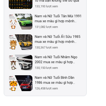
tô mà bạn không thể bỏ qua
133,193
lượt xem
Nam và Nữ Tuổi Tân Mùi 1991
mua xe màu gì hợp mệnh
2026?
131,082
lượt xem
Nam và Nữ Tuổi Ất Sửu 1985
mua xe màu gì hợp mệnh
2026?
130,367
lượt xem
Nam và Nữ Tuổi Nhâm Ngọ
2002 mua xe màu gì hợp
mệnh 2026?
130,150
lượt xem
Nam và Nữ Tuổi Bính Dần
1986 mua xe màu gì hợp
mệnh 2026?
126,458
lượt xem