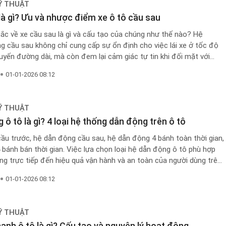
Ỹ THUẬT
là gì? Ưu và nhược điểm xe ô tô cầu sau
ắc về xe cầu sau là gì và cấu tạo của chúng như thế nào? Hệ
g cầu sau không chỉ cung cấp sự ổn định cho việc lái xe ở tốc độ
uyến đường dài, mà còn đem lại cảm giác tự tin khi đối mặt với
g trơn trượt. Cùng tôi tìm hiểu chi tiết ngay sau đây nhé!
01-01-2026 08:12
Ỹ THUẬT
ô tô là gì? 4 loại hệ thống dẫn động trên ô tô
ầu trước, hệ dẫn động cầu sau, hệ dẫn động 4 bánh toàn thời gian,
bánh bán thời gian. Việc lựa chọn loại hệ dẫn động ô tô phù hợp
ng trực tiếp đến hiệu quả vận hành và an toàn của người dùng trên
ng.
01-01-2026 08:12
Ỹ THUẬT
anh ô tô là gì? Cấu tạo và nguyên lý hoạt động