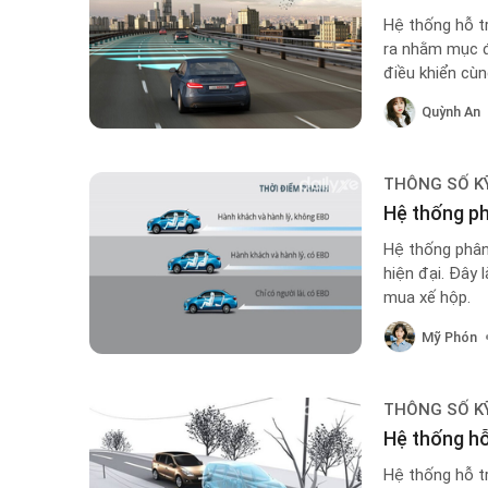
Hệ thống hỗ tr
ra nhằm mục đí
điều khiển cù
Quỳnh An
THÔNG SỐ K
Hệ thống ph
Hệ thống phân 
hiện đại. Đây 
mua xế hộp.
Mỹ Phón
THÔNG SỐ K
Hệ thống hỗ
Hệ thống hỗ t