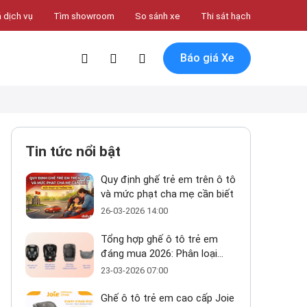
 dịch vụ
Tìm showroom
So sánh xe
Thi sát hạch
Báo giá Xe
Tin tức nổi bật
Quy định ghế trẻ em trên ô tô
và mức phạt cha mẹ cần biết
26-03-2026 14:00
Tổng hợp ghế ô tô trẻ em
đáng mua 2026: Phân loại
theo tầm giá
23-03-2026 07:00
Ghế ô tô trẻ em cao cấp Joie