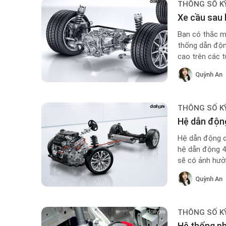
THÔNG SỐ K
Xe cầu sau 
Bạn có thắc m
thống dẫn độn
cao trên các t
điều kiện đườn
Quỳnh An
THÔNG SỐ K
Hệ dẫn động 
Hệ dẫn động c
hệ dẫn động 4 
sẽ có ảnh hưở
mọi tuyến đườ
Quỳnh An
THÔNG SỐ K
Hệ thống ph