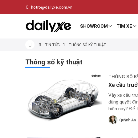
hotro@dailyxe.com.vn
SHOWROOM
TÌM XE
TIN TỨC
THÔNG SỐ KỸ THUẬT
Thông số kỹ thuật
THÔNG SỐ K
Xe cầu trướ
Vậy xe cầu trư
dùng quyết đị
hiện nay? Để t
nhé!
Quỳnh An