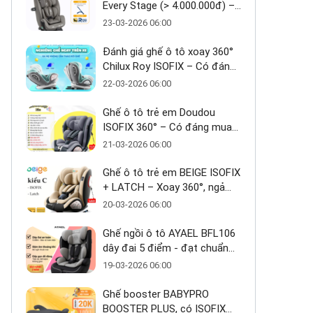
Every Stage (> 4.000.000đ) –
Ưu và nhược điểm - Có đáng
23-03-2026 06:00
đầu tư cho bé từ 0–12 tuổi?
Đánh giá ghế ô tô xoay 360°
Chilux Roy ISOFIX – Có đáng
mua trong tầm giá ~3 triệu
22-03-2026 06:00
Ghế ô tô trẻ em Doudou
ISOFIX 360° – Có đáng mua
trong tầm giá 2 triệu?
21-03-2026 06:00
Ghế ô tô trẻ em BEIGE ISOFIX
+ LATCH – Xoay 360°, ngả
170°, giải pháp an toàn linh
20-03-2026 06:00
hoạt cho bé 0–10 tuổi
Ghế ngồi ô tô AYAEL BFL106
dây đai 5 điểm - đạt chuẩn
ECE R129 cho bé từ 1–10 tuổi
19-03-2026 06:00
Ghế booster BABYPRO
BOOSTER PLUS, có ISOFIX