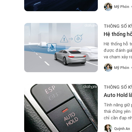
Mỹ Phón
THÔNG SỐ K
Hệ thống hỗ
Hệ thống hỗ t
được đánh giá 
va chạm xảy ra
Mỹ Phón
THÔNG SỐ K
Auto Hold l
Tính năng giữ 
thái đứng yên 
chỉ cần đạp nh
Quỳnh An