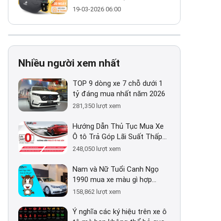
giá ~800k có thực sự đáng
19-03-2026 06:00
mua?
Nhiều người xem nhất
TOP 9 dòng xe 7 chỗ dưới 1
tỷ đáng mua nhất năm 2026
281,350
lượt xem
Hướng Dẫn Thủ Tục Mua Xe
Ô tô Trả Góp Lãi Suất Thấp
(2026)
248,050
lượt xem
Nam và Nữ Tuổi Canh Ngọ
1990 mua xe màu gì hợp
mệnh 2026?
158,862
lượt xem
Ý nghĩa các ký hiệu trên xe ô