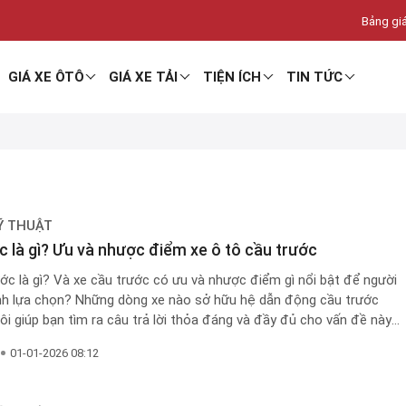
Bảng giá
GIÁ XE ÔTÔ
GIÁ XE TẢI
TIỆN ÍCH
TIN TỨC
Ỹ THUẬT
c là gì? Ưu và nhược điểm xe ô tô cầu trước
ớc là gì? Và xe cầu trước có ưu và nhược điểm gì nổi bật để người
nh lựa chọn? Những dòng xe nào sở hữu hệ dẫn động cầu trước
ôi giúp bạn tìm ra câu trả lời thỏa đáng và đầy đủ cho vấn đề này
01-01-2026 08:12