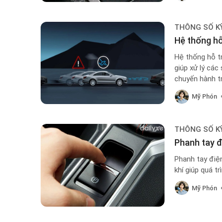
THÔNG SỐ K
Hệ thống hỗ
Hệ thống hỗ t
giúp xử lý cá
chuyến hành tr
Mỹ Phón
THÔNG SỐ K
Phanh tay đ
Phanh tay điện
khí giúp quá tr
Mỹ Phón