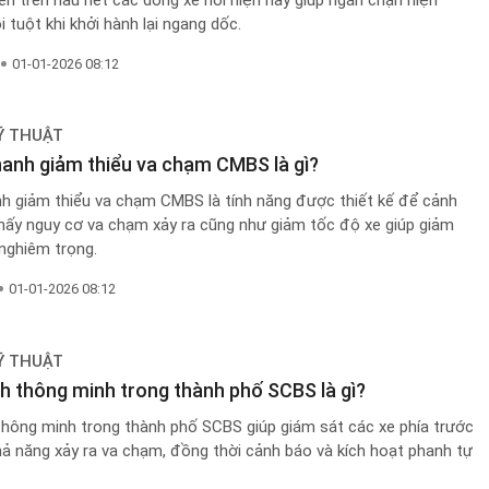
iến trên hầu hết các dòng xe hơi hiện nay giúp ngăn chặn hiện
i tuột khi khởi hành lại ngang dốc.
01-01-2026 08:12
Ỹ THUẬT
anh giảm thiểu va chạm CMBS là gì?
h giảm thiểu va chạm CMBS là tính năng được thiết kế để cảnh
thấy nguy cơ va chạm xảy ra cũng như giảm tốc độ xe giúp giảm
nghiêm trọng.
01-01-2026 08:12
Ỹ THUẬT
h thông minh trong thành phố SCBS là gì?
thông minh trong thành phố SCBS giúp giám sát các xe phía trước
hả năng xảy ra va chạm, đồng thời cảnh báo và kích hoạt phanh tự