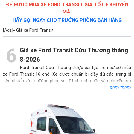
ĐỂ ĐƯỢC MUA XE FORD TRANSIT GIÁ TỐT + KHUYẾN
MÃI
HÃY GỌI NGAY CHO TRƯỞNG PHÒNG BÁN HÀNG
[Ads]- Giá xe Ford Transit
6
Giá xe Ford Transit Cứu Thương tháng
8-2026
Ford Transit Cứu Thương
được cải tạo trên cơ sở mẫu
xe Ford Transit 16 chỗ. Xe được chuẩn bị đầy đủ các trang bị
tiêu chuẩn và cơ động phục vụ tốt cho nhu cầu vận chuyển, sơ
cấp cứu bệnh nhân. Sở hữu thiết kế ấn tượng, tổng thể thông
Xem thêm
minh, thon gọn giúp xe di chuyển dễ dàng hơn ở những khu vực
giao thông đông đúc, chật hẹp.
Diện mạo xe nổi bật với kiểu dáng cao dài mạnh mẽ và đầy chắc
chắn. Ford Transit cứu thương được tạo nên từ chất liệu ưu
việt, vật liệu thép không gỉ phủ sơn trắng. Sử dụng hệ thống đèn
Halogen giúp việc vận chuyển bệnh nhân tốt hơn, nhất là vào