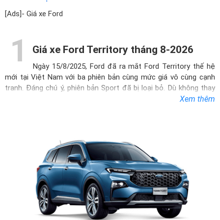
[Ads]- Giá xe Ford
1
Giá xe Ford Territory tháng 8-2026
Ngày 15/8/2025, Ford đã ra mắt
Ford Territory
thế hệ
mới tại Việt Nam với ba phiên bản cùng mức giá vô cùng cạnh
tranh. Đáng chú ý, phiên bản Sport đã bị loại bỏ. Dù không thay
đổi nhiều về thiết kế, mẫu SUV này được nâng cấp đáng kể về
Xem thêm
tiện nghi, giúp tăng khả năng cạnh tranh với đối thủ chính là
Mazda CX-5.
Phần đầu xe nổi bật với lưới tản nhiệt hình bát giác mở rộng, nối
liền với cụm đèn pha Full LED sắc sảo và dải đèn định vị ban
ngày hình móc câu. Phần thân xe có nhiều đường gân dập nổi
mạnh mẽ, gợi nhớ đến mẫu Hyundai SantaFe. Gương chiếu hậu
được đặt trên cánh cửa để cải thiện tầm nhìn cho người lái.
Đuôi xe thiết kế vuông vức, với cụm đèn hậu LED dạng mảnh và
ăng-ten vây cá mập hiện đại.
Vô lăng được thiết kế dạng D-Cut thể thao, tích hợp nhiều nút