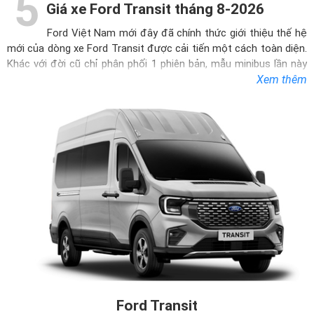
5
Giá xe Ford Transit tháng 8-2026
Ford Việt Nam mới đây đã chính thức giới thiệu thế hệ
mới của dòng xe
Ford Transit
được cải tiến một cách toàn diện.
Khác với đời cũ chỉ phân phối 1 phiên bản, mẫu minibus lần này
được phân phối gồm 3 biến thể là Trend 16 chỗ, Premium 16 chỗ
Xem thêm
và Premium+ 18 chỗ. Ford Transit đánh dấu sự đổi mới mạnh
mẽ diện mạo từ ngoài vào trong, được trang bị các các tính
năng, công nghệ hàng đầu đi kèm với bộ giải pháp quản lý kinh
doanh toàn diện.
Ford Transit được phát triển dựa trên nền tảng khung gầm mới
cùng kích thước vượt trội hơn. Thiết kế ngoại thất sang trọng,
hiện đại và có sự lột xác đặc biệt ở phần đầu xe vát xuống cùng
cụm đèn LED chữ C đặc trưng. Kiểu dáng phù hợp với nhiều đối
tượng khách hàng, từ doanh nghiệp vận tải đến khách hàng cá
nhân sử dụng xe cho mục đích gia đình. Nội thất của Ford
Transit được thiết kế rộng rãi, thoải mái và trang bị nhiều tiện
nghi cùng công nghệ hiện đại, đáp ứng nhu cầu sử dụng đa dạng
của khách hàng.
Ford Transit
Ford Transit mới được trang bị động cơ Turbo Diesel 2.3L –