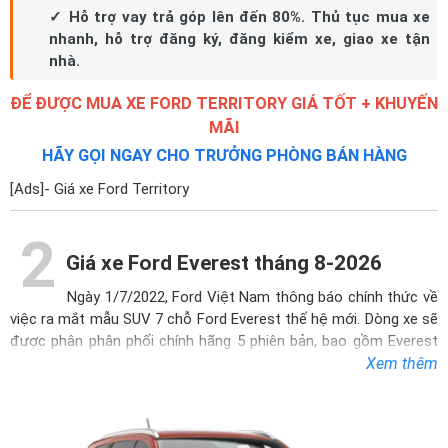
✓ Hỗ trợ vay trả góp lên đến 80%. Thủ tục mua xe
nhanh, hỗ trợ đăng ký, đăng kiểm xe, giao xe tận
nhà.
ĐỂ ĐƯỢC MUA XE FORD TERRITORY GIÁ TỐT + KHUYẾN
MÃI
HÃY GỌI NGAY CHO TRƯỞNG PHÒNG BÁN HÀNG
[Ads]- Giá xe Ford Territory
2
Giá xe Ford Everest tháng 8-2026
Ngày 1/7/2022, Ford Việt Nam thông báo chính thức về
việc ra mắt mẫu SUV 7 chỗ
Ford Everest
thế hệ mới. Dòng xe sẽ
được phân phân phối chính hãng 5 phiên bản, bao gồm Everest
Ambiente 2.0L AT 4x2, Everest Sport 2.0L AT 4x2, Everest
Xem thêm
Titanium 2.0L AT 4x2, Everest Titanium+ 2.0L AT 4x4 và Everest
Platinum 2.0L Bi-Turbo. Trong đó, phiên bản Platinum nhập khẩu
Thái Lan chỉ mới được ra mắt vào ngày 11/4/2024 là phiên bản