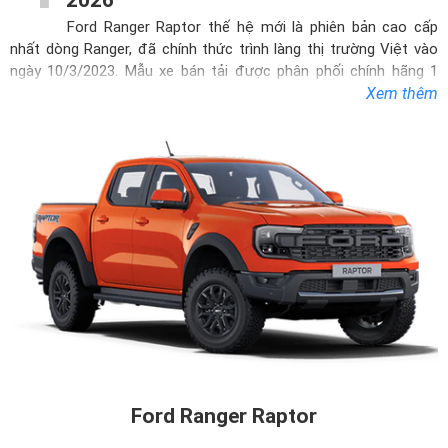
Ford Ranger Raptor
thế hệ mới là phiên bản cao cấp
nhất dòng Ranger, đã chính thức trình làng thị trường Việt vào
ngày 10/3/2023. Mẫu xe bán tải được phân phối chính hãng 1
phiên bản duy nhất là Ford Ranger Raptor 2.0L 4WD AT (Máy
Xem thêm
dầu) với rất nhiều đổi mới về thiết kế lẫn sức mạnh động cơ tập
trung vào khả năng off-road và trang bị nhiều tính năng hiện đại
đem đến cho khách hàng những trải nghiệm thú vị.
Không gian bên trong xe được phát triển dựa trên những bản
thường nhưng vật liệu sử dụng có phần cao cấp hơn cùng cách
phối màu Đỏ/Đen vô cùng thể thao tạo điểm nhấn riêng. Nội
thất Ford Ranger Raptor được trang bị những tính năng và công
nghệ tiên tiến hơn mang đến sự tiện nghi cho người dùng.
Ford Ranger Raptor trang bị động cơ Diesel Bi-Turbo 2.0L i4
TDCi mạnh mẽ được cải tiến để mang lại hiệu suất và độ tin cậy
mà bạn luôn mong đợi. Đi cùng với đó là hộp số tự động 10 cấp
điện tử, hệ dẫn động hai cầu chủ động toàn thời gian và bán
thời gian. Mẫu xe còn đem đến 7 chế độ lái tùy chọn (Bình
Ford Ranger Raptor
thường, Thể thao, Trơn trượt, Bùn lầy, Cát, Baja, Đá hộc) có thể
được điều chỉnh để phù hợp với mọi địa hình. Việc di chuyển qua