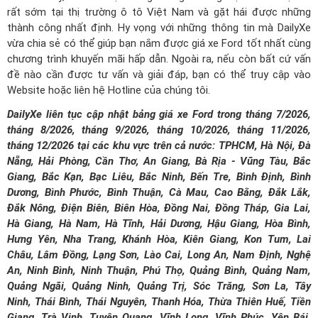
rất sớm tại thị trường ô tô Việt Nam và gặt hái được những
thành công nhất định. Hy vọng với những thông tin mà DailyXe
vừa chia sẻ có thể giúp bạn nắm được giá xe Ford tốt nhất cùng
chương trình khuyến mãi hấp dẫn. Ngoài ra, nếu còn bất cứ vấn
đề nào cần được tư vấn và giải đáp, bạn có thể truy cập vào
Website hoặc liên hệ Hotline của chúng tôi.
DailyXe liên tục cập nhật bảng giá xe Ford trong tháng 7/2026,
tháng 8/2026, tháng 9/2026, tháng 10/2026, tháng 11/2026,
tháng 12/2026 tại các khu vực trên cả nước: TPHCM, Hà Nội, Đà
Nẵng, Hải Phòng, Cần Thơ, An Giang, Bà Rịa - Vũng Tàu, Bắc
Giang, Bắc Kạn, Bạc Liêu, Bắc Ninh, Bến Tre, Bình Định, Bình
Dương, Bình Phước, Bình Thuận, Cà Mau, Cao Bằng, Đắk Lắk,
Đắk Nông, Điện Biên, Biên Hòa, Đồng Nai, Đồng Tháp, Gia Lai,
Hà Giang, Hà Nam, Hà Tĩnh, Hải Dương, Hậu Giang, Hòa Bình,
Hưng Yên, Nha Trang, Khánh Hòa, Kiên Giang, Kon Tum, Lai
Châu, Lâm Đồng, Lạng Sơn, Lào Cai, Long An, Nam Định, Nghệ
An, Ninh Bình, Ninh Thuận, Phú Thọ, Quảng Bình, Quảng Nam,
Quảng Ngãi, Quảng Ninh, Quảng Trị, Sóc Trăng, Sơn La, Tây
Ninh, Thái Bình, Thái Nguyên, Thanh Hóa, Thừa Thiên Huế, Tiền
Giang, Trà Vinh, Tuyên Quang, Vĩnh Long, Vĩnh Phúc, Yên Bái,