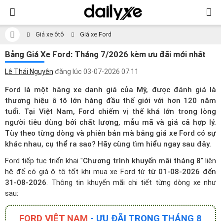
Giá xe ôtô
Giá xe Ford
Bảng Giá Xe Ford: Tháng 7/2026 kèm ưu đãi mới nhất
Lê Thái Nguyên
đăng lúc
03-07-2026 07:11
Ford là một hãng xe danh giá của Mỹ, được đánh giá là
thương hiệu ô tô lớn hàng đầu thế giới với hơn 120 năm
tuổi. Tại Việt Nam, Ford chiếm vị thế khá lớn trong lòng
người tiêu dùng bởi chất lượng, mẫu mã và giá cả hợp lý.
Tùy theo từng dòng và phiên bản mà bảng
giá xe Ford
có sự
khác nhau, cụ thể ra sao? Hãy cùng tìm hiểu ngay sau đây.
Ford tiếp tục triển khai "
Chương trình khuyến mãi tháng 8
" liên
hệ để có
giá ô tô
tốt khi mua xe Ford từ
từ 01-08-2026 đến
31-08-2026
. Thông tin khuyến mãi chi tiết từng dòng xe như
sau:
FORD VIỆT NAM
- ƯU ĐÃI TRONG THÁNG 8