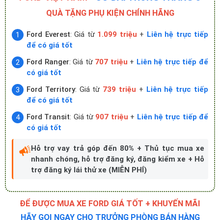
QUÀ TẶNG PHỤ KIỆN CHÍNH HÃNG
Ford Everest
: Giá từ
1.099 triệu
+
Liên hệ trực tiếp
để có giá tốt
Ford Ranger
: Giá từ
707 triệu
+
Liên hệ trực tiếp để
có giá tốt
Ford Territory
: Giá từ
739 triệu
+
Liên hệ trực tiếp
để có giá tốt
Ford Transit
: Giá từ
907 triệu
+
Liên hệ trực tiếp để
có giá tốt
Hỗ trợ vay trả góp đến 80% + Thủ tục mua xe
nhanh chóng, hỗ trợ đăng ký, đăng kiểm xe + Hỗ
trợ đăng ký lái thử xe (MIỄN PHÍ)
ĐỂ ĐƯỢC MUA XE FORD GIÁ TỐT + KHUYẾN MÃI
HÃY GỌI NGAY CHO TRƯỞNG PHÒNG BÁN HÀNG