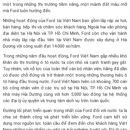
một trong những thị trường tiềm năng, một mảnh đất màu mỡ
mà Ford luôn hướng đến.
Những hoạt động của Ford tại Việt Nam bao gồm lắp ráp xe hơi,
bán hàng, tiếp thị và chăm sóc khách hàng. Ngoài hai văn phòng
đại diện tại Hà Nội và TP. Hồ Chí Minh, Ford còn cho vận hành
nhà máy lắp ráp đầu tiên tại Việt Nam được xây dựng ở Hải
Dương với công suất đạt 14.000 xe/năm.
Trong những năm đầu hoạt động, Ford Việt Nam gặp nhiều khó
khăn do thị trường ô tô nước ta còn nhỏ và cạnh tranh gay gắt.
Tuy nhiên, với nỗ lực của toàn thể cán bộ nhân viên, hãng đã dần
có được chỗ đứng và trở thành một trong những thương hiệu ô
tô hàng đầu trong nước. Ford Việt Nam hiện có khoảng 700 cán
bộ công nhân viên ở các trụ sở tại Hà Nội, TP. Hồ Chí Minh và
nhà máy Hải Dương cùng với hơn 5.000 lao động tại hệ thống
các đại lý ủy quyền và trung tâm dịch vụ trên toàn quốc.
Đường lối phát triển quan trọng nhất của Ford đối với nước ta là
chia sẻ thành công và phát triển bền vững. Ford cam kết sử
dụng mọi nguồn lực toàn cầu để đem đến cho khách hàng Việt
Nam những sản phẩm ưu việt và trải nghiệm tuyệt vời. Đó là các