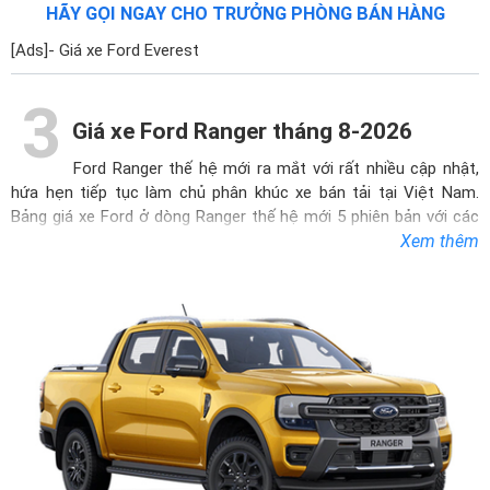
HÃY GỌI NGAY CHO TRƯỞNG PHÒNG BÁN HÀNG
[Ads]- Giá xe Ford Everest
3
Giá xe Ford Ranger tháng 8-2026
Ford Ranger
thế hệ mới ra mắt với rất nhiều cập nhật,
hứa hẹn tiếp tục làm chủ phân khúc xe bán tải tại Việt Nam.
Bảng giá xe Ford ở dòng Ranger thế hệ mới 5 phiên bản với các
gói trang bị khác nhau. Dòng xe hứa hẹn mang đến những trải
Xem thêm
nghiệm ngày càng hấp dẫn hơn cho người dùng, được nhận xét
là dòng xe bán tải tuyệt vời nhất từ trước đến nay với những đặc
điểm nổi bật về nhiều trang bị hiện đại, vận hành mạnh mẽ và vô
cùng đa năng.
Ngoại thất xe mạnh mẽ đậm chất thể thao. So với các đối thủ
trong cùng phân khúc thì Ford Ranger sở hữu kích thước nổi bật
hơn khi chiều rộng và dài cơ sở được tăng thêm để cân bằng với
đầu xe, không gian thùng hàng cũng lớn hơn. Bậc lên xuống phía
sau gắn trực tiếp vào khung xe vô cùng chắc chắn. Thiết kế cơ