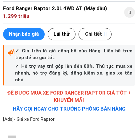
các bề mặt dốc đá hay sa mạc tới đường cao tốc chỉ đơn giản
Ford Ranger Raptor 2.0L 4WD AT (Máy dầu)
trong tầm tay.
1.299 triệu
Nhận báo giá
Lái thử
Chi tiết
✓ Giá trên là giá công bố của Hãng. Liên hệ trực
tiếp để có giá tốt.
✓ Hỗ trợ vay trả góp lên đến 80%. Thủ tục mua xe
nhanh, hỗ trợ đăng ký, đăng kiểm xe, giao xe tận
nhà.
ĐỂ ĐƯỢC MUA XE FORD RANGER RAPTOR GIÁ TỐT +
KHUYẾN MÃI
HÃY GỌI NGAY CHO TRƯỞNG PHÒNG BÁN HÀNG
[Ads]- Giá xe Ford Raptor