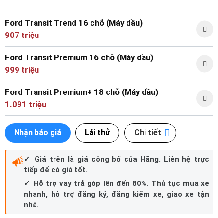
TDCi cùng hộp số sàn 6 cấp sản sinh ra công suất cực đại lên
đến 171 mã lực và mô-men xoắn lớn nhất là 425Nm. Sự kết hợp
Ford Transit Trend 16 chỗ (Máy dầu)
này mang lại khả năng vận hành mạnh mẽ, ổn định nhưng vẫn
907 triệu
đảm bảo tiết kiệm nhiên liệu vượt trội đáng kể. Tất cả các phiên
bản của xe đều được trang bị loạt công nghệ hỗ trợ lái xe thông
Ford Transit Premium 16 chỗ (Máy dầu)
minh và an toàn đem đến sự yên tâm cho người dùng.
999 triệu
Ford Transit Premium+ 18 chỗ (Máy dầu)
1.091 triệu
Nhận báo giá
Lái thử
Chi tiết
✓ Giá trên là giá công bố của Hãng. Liên hệ trực
tiếp để có giá tốt.
✓ Hỗ trợ vay trả góp lên đến 80%. Thủ tục mua xe
nhanh, hỗ trợ đăng ký, đăng kiểm xe, giao xe tận
nhà.