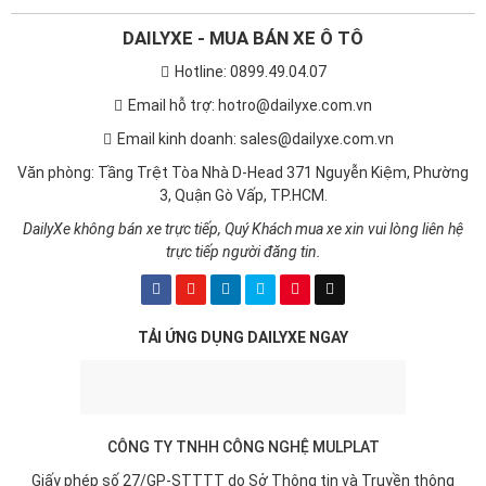
DAILYXE - MUA BÁN XE Ô TÔ
Hotline: 0899.49.04.07
Email hỗ trợ: hotro@dailyxe.com.vn
Email kinh doanh: sales@dailyxe.com.vn
Văn phòng: Tầng Trệt Tòa Nhà D-Head 371 Nguyễn Kiệm, Phường
3, Quận Gò Vấp, TP.HCM.
DailyXe không bán xe trực tiếp, Quý Khách mua xe xin vui lòng liên hệ
trực tiếp người đăng tin.
TẢI ỨNG DỤNG DAILYXE NGAY
CÔNG TY TNHH CÔNG NGHỆ MULPLAT
Giấy phép số 27/GP-STTTT do Sở Thông tin và Truyền thông