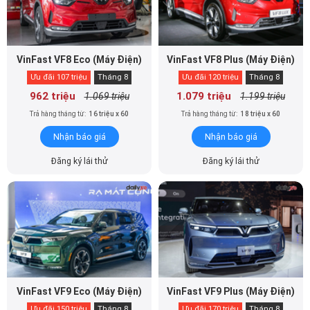
VinFast VF8 Eco (Máy Điện)
VinFast VF8 Plus (Máy Điện)
Ưu đãi 107 triệu
Tháng 8
Ưu đãi 120 triệu
Tháng 8
962 triệu
1.079 triệu
1.069 triệu
1.199 triệu
Trả hàng tháng từ:
16 triệu x 60
Trả hàng tháng từ:
18 triệu x 60
Nhận báo giá
Nhận báo giá
Đăng ký lái thử
Đăng ký lái thử
VinFast VF9 Eco (Máy Điện)
VinFast VF9 Plus (Máy Điện)
Ưu đãi 150 triệu
Tháng 8
Ưu đãi 170 triệu
Tháng 8