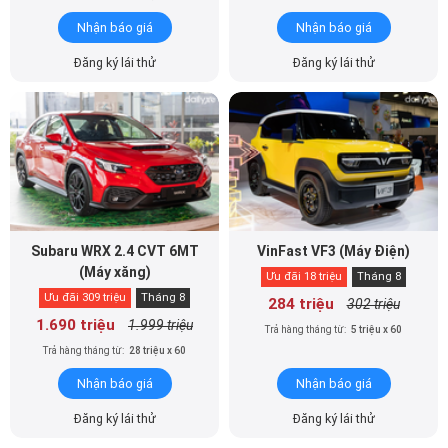
Nhận báo giá
Nhận báo giá
Đăng ký lái thử
Đăng ký lái thử
Subaru WRX 2.4 CVT 6MT
VinFast VF3 (Máy Điện)
(Máy xăng)
Ưu đãi 18 triệu
Tháng 8
Ưu đãi 309 triệu
Tháng 8
284 triệu
302 triệu
1.690 triệu
1.999 triệu
Trả hàng tháng từ:
5 triệu x 60
Trả hàng tháng từ:
28 triệu x 60
Nhận báo giá
Nhận báo giá
Đăng ký lái thử
Đăng ký lái thử