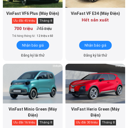
VinFast VF6 Plus (Máy Điện)
VinFast VF E34 (Máy Điện)
Hết sản xuất
Ưu đãi 45 triệu
Tháng 8
700 triệu
745 triệu
Trả hàng tháng từ:
12 triệu x 60
Nhận báo giá
Nhận báo giá
Đăng ký lái thử
Đăng ký lái thử
VinFast Minio Green (Máy
VinFast Herio Green (Máy
Điện)
Điện)
Ưu đãi 16 triệu
Tháng 8
Ưu đãi 30 triệu
Tháng 8