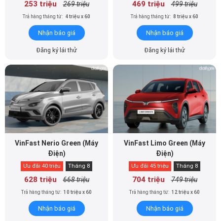
253 triệu
469 triệu
269 triệu
499 triệu
Trả hàng tháng từ:
4 triệu x 60
Trả hàng tháng từ:
8 triệu x 60
Nhận báo giá
Nhận báo giá
Đăng ký lái thử
Đăng ký lái thử
VinFast Nerio Green (Máy
VinFast Limo Green (Máy
Điện)
Điện)
Ưu đãi 40 triệu
Tháng 8
Ưu đãi 45 triệu
Tháng 8
628 triệu
704 triệu
668 triệu
749 triệu
Trả hàng tháng từ:
10 triệu x 60
Trả hàng tháng từ:
12 triệu x 60
Nhận báo giá
Nhận báo giá