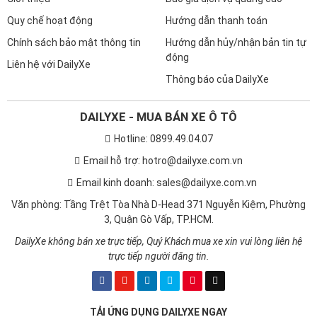
Quy chế hoạt động
Hướng dẫn thanh toán
Chính sách bảo mật thông tin
Hướng dẫn hủy/nhận bản tin tự
động
Liên hệ với DailyXe
Thông báo của DailyXe
DAILYXE - MUA BÁN XE Ô TÔ
Hotline: 0899.49.04.07
Email hỗ trợ: hotro@dailyxe.com.vn
Email kinh doanh: sales@dailyxe.com.vn
Văn phòng: Tầng Trệt Tòa Nhà D-Head 371 Nguyễn Kiệm, Phường
3, Quận Gò Vấp, TP.HCM.
DailyXe không bán xe trực tiếp, Quý Khách mua xe xin vui lòng liên hệ
trực tiếp người đăng tin.
TẢI ỨNG DỤNG DAILYXE NGAY