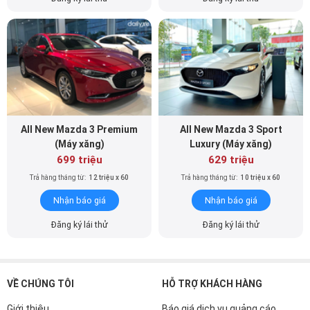
All New Mazda 3 Premium
All New Mazda 3 Sport
(Máy xăng)
Luxury (Máy xăng)
699 triệu
629 triệu
Trả hàng tháng từ:
12 triệu x 60
Trả hàng tháng từ:
10 triệu x 60
Nhận báo giá
Nhận báo giá
Đăng ký lái thử
Đăng ký lái thử
VỀ CHÚNG TÔI
HỖ TRỢ KHÁCH HÀNG
Giới thiệu
Báo giá dịch vụ quảng cáo