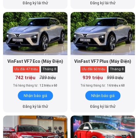
Đăng ký lái thử
Đăng ký lái thử
VinFast VF7 Eco (Máy Điện)
VinFast VF7 Plus (Máy Điện)
Ưu đãi 47 triệu
Tháng 8
Ưu đãi 60 triệu
Tháng 8
742 triệu
939 triệu
789 triệu
999 triệu
Trả hàng tháng từ:
12 triệu x 60
Trả hàng tháng từ:
16 triệu x 60
Nhận báo giá
Nhận báo giá
Đăng ký lái thử
Đăng ký lái thử