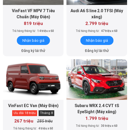
VinFast VF MPV 7 Tiêu
Audi A6 S line 2.0 TFSI (Máy
Chuẩn (Máy Điện)
xăng)
819 triệu
2.799 triệu
Trả hàng tháng từ:
14 triệu x 60
Trả hàng tháng từ:
47 triệu x 60
Nhận báo giá
Nhận báo giá
Đăng ký lái thử
Đăng ký lái thử
VinFast EC Van (Máy Điện)
Subaru WRX 2.4 CVT tS
EyeSight (Máy xăng)
Ưu đãi 18 triệu
Tháng 8
1.799 triệu
267 triệu
285 triệu
Trả hàng tháng từ:
30 triệu x 60
Trả hàng tháng từ:
4 triệu x 60