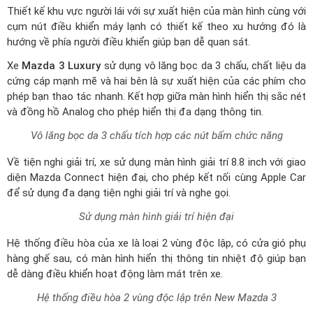
Xe
Mazda 3 Luxury
sử dụng vô lăng bọc da 3 chấu, chất liệu da
cứng cáp mạnh mẽ và hai bên là sự xuất hiện của các phím cho
phép bạn thao tác nhanh. Kết hợp giữa màn hình hiển thị sắc nét
và đồng hồ Analog cho phép hiển thị đa dạng thông tin.
Vô lăng bọc da 3 chấu tích hợp các nút bấm chức năng
Về tiện nghi giải trí, xe sử dụng màn hình giải trí 8.8 inch với giao
diện Mazda Connect hiện đại, cho phép kết nối cùng Apple Car
để sử dụng đa dạng tiện nghi giải trí và nghe gọi.
Sử dụng màn hình giải trí hiện đại
Hệ thống điều hòa của xe là loại 2 vùng độc lập, có cửa gió phụ
hàng ghế sau, có màn hình hiển thị thông tin nhiệt độ giúp bạn
dễ dàng điều khiển hoạt động làm mát trên xe.
Hệ thống điều hòa 2 vùng độc lập trên New Mazda 3
Khu vực điều khiển trung tâm là sự xuất hiện của mảng nhựa
sơn đen bóng tích hợp đầy đủ nút điều chỉnh âm lượng, trang bị
cùng phanh tay điện tử, chuyển chế độ lái… Thiết kế cần số bọc
da với nhiều mảng cách điện được phủ crom sáng bóng.