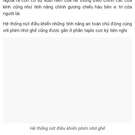
với phím nhớ ghế cũng được gắn ở phần taplo cực kỳ tiện nghi.
Hệ thống nút điều khiển phím nhớ ghế
Thiết kế khu vực người lái với sự xuất hiện của màn hình cùng với
cụm nút điều khiển máy lạnh có thiết kế theo xu hướng đó là
hướng về phía người điều khiển giúp bạn dễ quan sát.