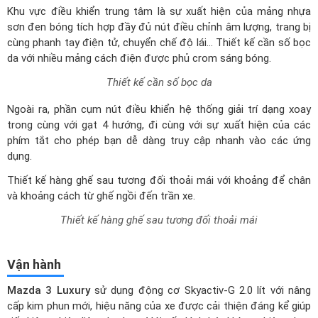
Thiết kế cần số bọc da
Ngoài ra, phần cụm nút điều khiển hệ thống giải trí dạng xoay
trong cùng với gạt 4 hướng, đi cùng với sự xuất hiện của các
phím tắt cho phép bạn dễ dàng truy cập nhanh vào các ứng
dụng.
Thiết kế hàng ghế sau tương đối thoải mái với khoảng để chân
và khoảng cách từ ghế ngồi đến trần xe.
Thiết kế hàng ghế sau tương đối thoải mái
Vận hành
Mazda 3 Luxury
sử dụng động cơ Skyactiv-G 2.0 lít với nâng
cấp kim phun mới, hiệu năng của xe được cải thiện đáng kể giúp
tiết kiệm nhiên liệu cho hơn. Với cấu hình hút khí tự nhiên, phun
xăng trực tiếp, cho khả năng sản sinh công suất tối đa 165 mã
lực và mô-men xoắn cực đại 213Nm. Xe sử dụng hộp số tự
động chuyển đổi mô-men xoắn 6 cấp.