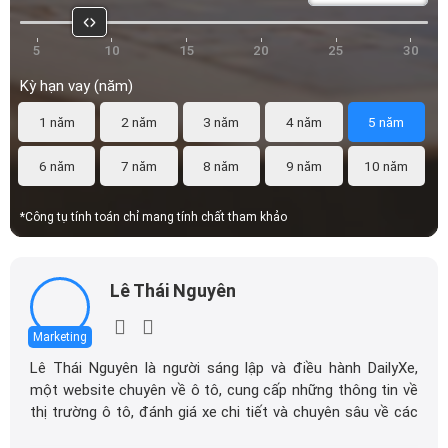
1 năm
2 năm
3 năm
4 năm
5 năm
6 năm
7 năm
8 năm
9 năm
10 năm
*Công tụ tính toán chỉ mang tính chất tham khảo
Lê Thái Nguyên
Marketing
Lê Thái Nguyên là người sáng lập và điều hành DailyXe,
một website chuyên về ô tô, cung cấp những thông tin về
thị trường ô tô, đánh giá xe chi tiết và chuyên sâu về các
dòng xe ô tô.
Với niềm đam mê mãnh liệt với xe hơi, Tôi đã xây dựng
Xem thêm
DailyXe trở thành một trong những địa chỉ tin cậy hàng
đầu cho những người yêu thích ô tô tại Việt Nam. Hãy
theo dõi tôi để cập nhật thông tin về thị trường ô tô