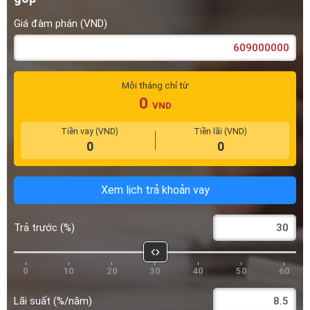
Mỗi tháng chỉ từ
0
VND
Tiền vay (VND)
Tiền lãi (VND)
0
0
Xem lịch trả khoản vay
Trả trước (%)
0
10
20
30
40
50
60
Lãi suất (%/năm)
5
10
15
20
25
30
Kỳ hạn vay (năm)