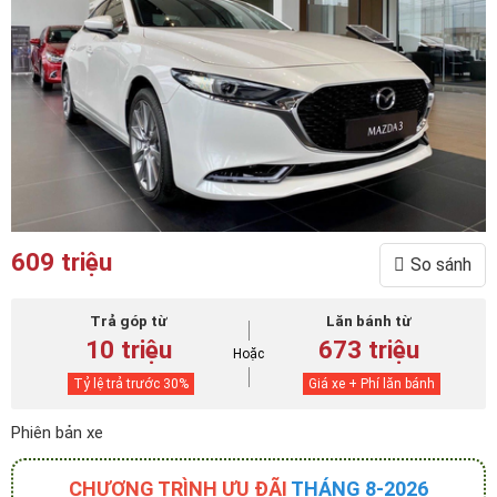
609 triệu
So sánh
Trả góp từ
Lăn bánh từ
10 triệu
673 triệu
Hoặc
Tỷ lệ trả trước
30
%
Giá xe + Phí lăn bánh
Phiên bản xe
CHƯƠNG TRÌNH ƯU ĐÃI
THÁNG 8-2026