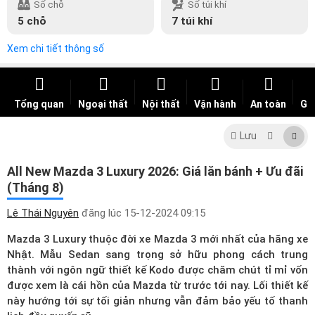
Số chỗ
Số túi khí
5 chỗ
7 túi khí
Xem chi tiết thông số
Tổng quan
Ngoại thất
Nội thất
Vận hành
An toàn
Giá
Lưu
All New Mazda 3 Luxury 2026: Giá lăn bánh + Ưu đãi
(Tháng 8)
Lê Thái Nguyên
đăng lúc
15-12-2024 09:15
Mazda 3 Luxury thuộc đời xe
Mazda 3
mới nhất của hãng xe
Nhật. Mẫu Sedan sang trọng sở hữu phong cách trung
thành với ngôn ngữ thiết kế Kodo được chăm chút tỉ mỉ vốn
được xem là cái hồn của Mazda từ trước tới nay. Lối thiết kế
này hướng tới sự tối giản nhưng vẫn đảm bảo yếu tố thanh