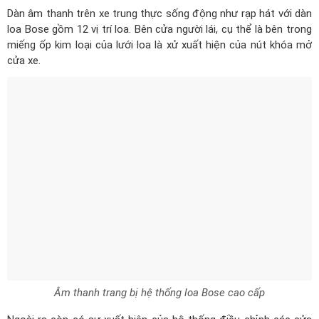
miếng ốp kim loại của lưới loa là xử xuất hiện của nút khóa mở
cửa xe.
Âm thanh trang bị hệ thống loa Bose cao cấp
Ngoài ra còn có sự xuất hiên của hệ thống điều chỉnh các cửa
kính cũng như tính năng chỉnh gương chiếu hậu bên vị trí cửa
người lái.
Hệ thống nút điều khiển những tính năng an toàn chủ động cùng