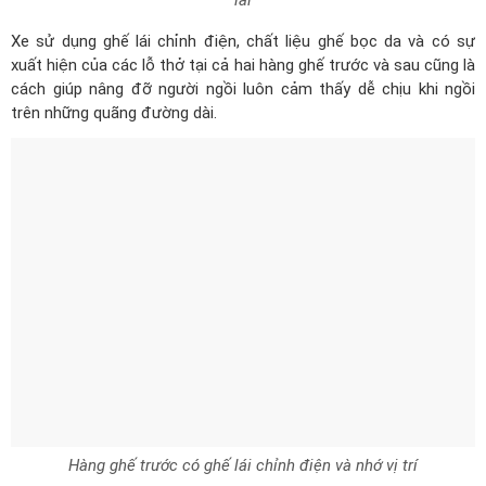
lái
Xe sử dụng ghế lái chỉnh điện, chất liệu ghế bọc da và có sự
xuất hiện của các lỗ thở tại cả hai hàng ghế trước và sau cũng là
cách giúp nâng đỡ người ngồi luôn cảm thấy dễ chịu khi ngồi
trên những quãng đường dài.
Hàng ghế trước có ghế lái chỉnh điện và nhớ vị trí
Dàn âm thanh trên xe trung thực sống động như rạp hát với dàn
loa Bose gồm 12 vị trí loa. Bên cửa người lái, cụ thể là bên trong