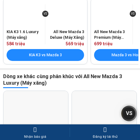
KIA K3 1.6 Luxury
All New Mazda 3
All New Mazda 3
(Máy xăng)
Deluxe (Máy Xăng)
Premium (Máy
xăng)
584 triệu
569 triệu
699 triệu
KIA K3 vs Mazda 3
Mazda 3 vs Hon
Dòng xe khác cùng phân khúc với All New Mazda 3
Luxury (Máy xăng)
New KIA K3
Honda Civic
VS
539 triệu
-
725 triệu
730 triệu
-
2.399 triệu
Trả hàng tháng từ:
9 triệu x 60
Trả hàng tháng từ:
12 triệu x 60
Nhận báo giá
Đăng ký lái thử
Nhận báo giá
Nhận báo giá