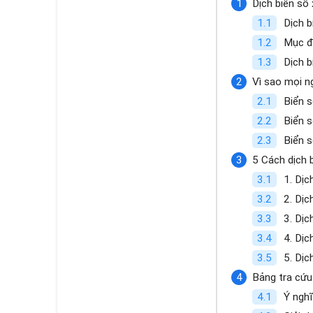
Dịch biển số 
Dịch b
Mục đí
Dịch b
Vì sao mọi n
Biển s
Biển s
Biển 
5 Cách dịch 
1. Dịc
2. Dịc
3. Dịc
4. Dịc
5. Dịc
Bảng tra cứu
Ý nghĩ