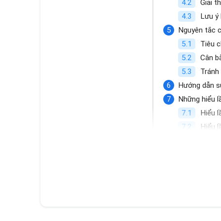
Giải th
Lưu ý 
Nguyên tắc c
Tiêu c
Cân b
Tránh 
Hướng dẫn sử
Những hiểu l
Hiểu l
Hiểu l
Hiểu l
Hiểu l
Có nên dịch 
Khi nà
Khi nà
Lời kh