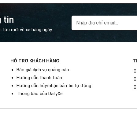
ng gặp
iển số xe online có chính xác không?
 tin
 thể tự dịch biển số không?
ố có số 4, 7 có nên tránh?
n tức mới về xe hàng ngày.
Dịch biển số xe online là gì?
HỖ TRỢ KHÁCH HÀNG
T
ine
là hành động giải mã ý nghĩa phong thủy ẩn chứa sau 
Báo giá dịch vụ quảng cáo
tuyến. Người dùng thường sử dụng các website, ứng dụng
Hướng dẫn thanh toán
c con số dựa trên ngũ hành, âm dương, và quan niệm dân gi
Hướng dẫn hủy/nhận bản tin tự động
Thông báo của DailyXe