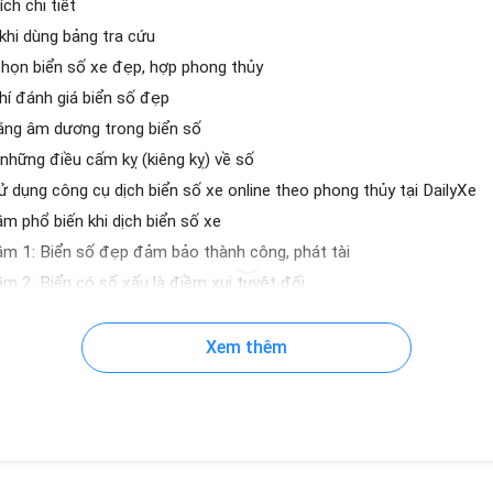
ích chi tiết
khi dùng bảng tra cứu
họn biển số xe đẹp, hợp phong thủy
hí đánh giá biển số đẹp
ằng âm dương trong biển số
những điều cấm kỵ (kiêng kỵ) về số
 dụng công cụ dịch biển số xe online theo phong thủy tại DailyXe
ầm phổ biến khi dịch biển số xe
ầm 1: Biển số đẹp đảm bảo thành công, phát tài
ầm 2: Biển có số xấu là điềm xui tuyệt đối
ầm 3: Tất cả biển số tứ quý đều may mắn
ầm 4: Chỉ cần biển số đẹp là đủ, không quan trọng màu xe, ngày mu
Xem thêm
biển số trước khi mua xe không?
o nên dịch biển số?
o không cần quá quan trọng việc dịch biển số?
uyên từ góc nhìn phong thủy và khoa học