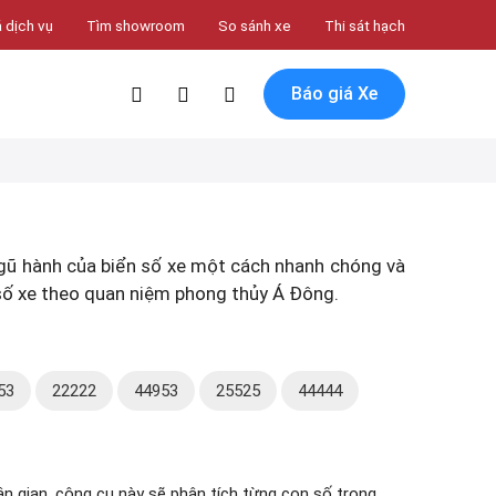
 dịch vụ
Tìm showroom
So sánh xe
Thi sát hạch
Báo giá Xe
 ngũ hành của biển số xe một cách nhanh chóng và
n số xe theo quan niệm phong thủy Á Đông.
53
22222
44953
25525
44444
n gian, công cụ này sẽ phân tích từng con số trong