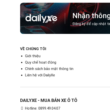
Câu hỏi thườ
Dịch b
Nhận thông
Tôi có
Biển s
Đăng ký để cập nhật ti
VỀ CHÚNG TÔI
Dịch biển số xe onl
Giới thiệu
bằng công cụ trực 
Quy chế hoạt động
học để phân tích cá
Chính sách bảo mật thông tin
Liên hệ với DailyXe
DAILYXE - MUA BÁN XE Ô TÔ
Hotline: 0899.49.04.07