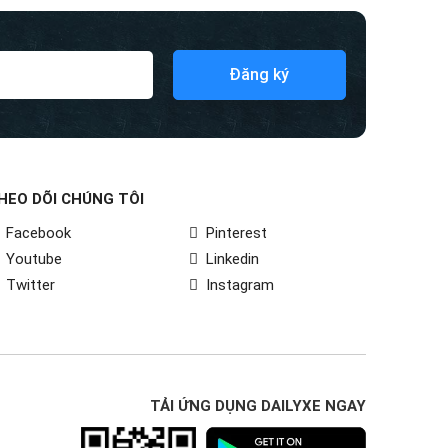
Đăng ký
HEO DÕI CHÚNG TÔI
dãy số trên biển xe
Facebook
Pinterest
 hoặc thuật toán số
Youtube
Linkedin
an.
Twitter
Instagram
TẢI ỨNG DỤNG DAILYXE NGAY