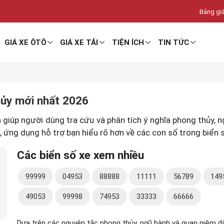
Bảng giá
GIÁ XE ÔTÔ
GIÁ XE TẢI
TIỆN ÍCH
TIN TỨC
hủy mới nhất 2026
h giúp người dùng tra cứu và phân tích ý nghĩa phong thủy,
g, ứng dụng hỗ trợ bạn hiểu rõ hơn về các con số trong biể
Các biển số xe xem nhiều
99999
04953
88888
11111
56789
149
49053
99998
74953
33333
66666
Dựa trên các nguyên tắc phong thủy, ngũ hành và quan niệm dâ