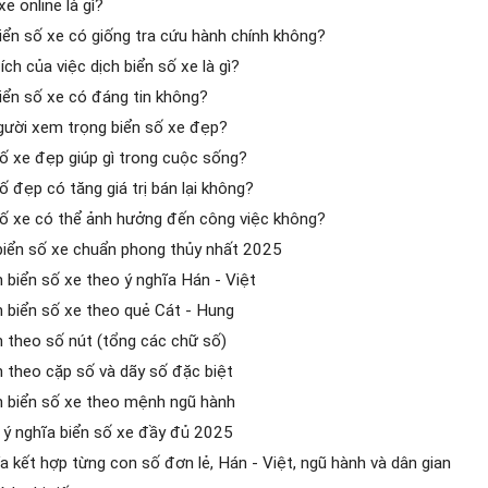
xe online là gì?
iển số xe có giống tra cứu hành chính không?
ch của việc dịch biển số xe là gì?
iển số xe có đáng tin không?
gười xem trọng biển số xe đẹp?
ố xe đẹp giúp gì trong cuộc sống?
ố đẹp có tăng giá trị bán lại không?
số xe có thể ảnh hưởng đến công việc không?
biển số xe chuẩn phong thủy nhất 2025
h biển số xe theo ý nghĩa Hán - Việt
h biển số xe theo quẻ Cát - Hung
h theo số nút (tổng các chữ số)
h theo cặp số và dãy số đặc biệt
h biển số xe theo mệnh ngũ hành
 ý nghĩa biển số xe đầy đủ 2025
a kết hợp từng con số đơn lẻ, Hán - Việt, ngũ hành và dân gian