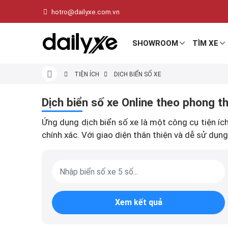
hotro@dailyxe.com.vn
SHOWROOM
TÌM XE
TIỆN ÍCH
DỊCH BIỂN SỐ XE
Dịch biển số xe Online theo phong t
Ứng dụng dịch biển số xe là một công cụ tiện íc
chính xác. Với giao diện thân thiện và dễ sử dụn
Xem kết quả