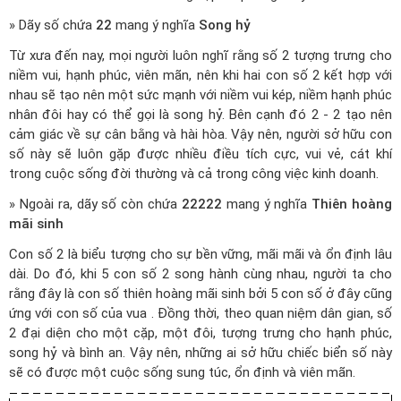
» Dãy số chứa
22
mang ý nghĩa
Song hỷ
Từ xưa đến nay, mọi người luôn nghĩ rằng số 2 tượng trưng cho
niềm vui, hạnh phúc, viên mãn, nên khi hai con số 2 kết hợp với
nhau sẽ tạo nên một sức mạnh với niềm vui kép, niềm hạnh phúc
nhân đôi hay có thể gọi là song hỷ. Bên cạnh đó 2 - 2 tạo nên
cảm giác về sự cân bằng và hài hòa. Vậy nên, người sở hữu con
số này sẽ luôn gặp được nhiều điều tích cực, vui vẻ, cát khí
trong cuộc sống đời thường và cả trong công việc kinh doanh.
» Ngoài ra, dãy số còn chứa
22222
mang ý nghĩa
Thiên hoàng
mãi sinh
Con số 2 là biểu tượng cho sự bền vững, mãi mãi và ổn định lâu
dài. Do đó, khi 5 con số 2 song hành cùng nhau, người ta cho
rằng đây là con số thiên hoàng mãi sinh bởi 5 con số ở đây cũng
ứng với con số của vua . Đồng thời, theo quan niệm dân gian, số
2 đại diện cho một cặp, một đôi, tượng trưng cho hạnh phúc,
song hỷ và bình an. Vậy nên, những ai sở hữu chiếc biển số này
sẽ có được một cuộc sống sung túc, ổn định và viên mãn.