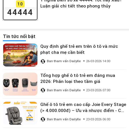
Ý nghĩa biển số xe 44444: Tốt hay Xấu?
10
Luận giải chi tiết theo phong thủy
44444
Tin tức nổi bật
Quy định ghế trẻ em trên ô tô và mức
phạt cha mẹ cần biết
Ban tham vấn DailyXe
26-03-2026 14:00
Tổng hợp ghế ô tô trẻ em đáng mua
2026: Phân loại theo tầm giá
Ban tham vấn DailyXe
23-03-2026 07:00
Ghế ô tô trẻ em cao cấp Joie Every Stage
(> 4.000.000đ) – Ưu và nhược điểm - Có
đáng đầu tư cho bé từ 0–12 tuổi?
Ban tham vấn DailyXe
23-03-2026 06:00