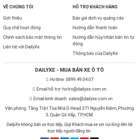
VỀ CHÚNG TÔI
HỖ TRỢ KHÁCH HÀNG
Giới thiệu
Báo giá dịch vụ quảng cáo
Quy chế hoạt động
Hướng dẫn thanh toán
Chính sách bảo mật thông tin
Hướng dẫn hủy/nhận bản tin tự
động
Liên hệ với DailyXe
Thông báo của DailyXe
DAILYXE - MUA BÁN XE Ô TÔ
Hotline: 0899.49.04.07
Email hỗ trợ: hotro@dailyxe.com.vn
Email kinh doanh: sales@dailyxe.com.vn
Văn phòng: Tầng Trệt Tòa Nhà D-Head 371 Nguyễn Kiệm, Phường
3, Quận Gò Vấp, TP.HCM.
DailyXe không bán xe trực tiếp, Quý Khách mua xe xin vui lòng liên hệ
trực tiếp người đăng tin.