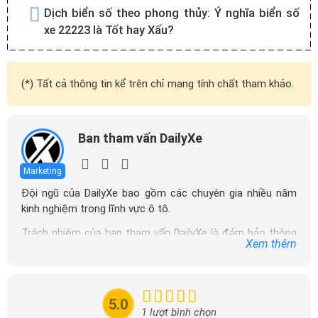
Dịch biển số theo phong thủy:
Ý nghĩa biển số
xe 22223 là Tốt hay Xấu?
(*) Tất cả thông tin kể trên chỉ mang tính chất tham khảo.
Ban tham vấn DailyXe
Marketing
Đội ngũ của DailyXe bao gồm các chuyên gia nhiều năm
kinh nghiệm trong lĩnh vực ô tô.
Trách nhiệm của ban tham vấn DailyXe là đảm bảo thông
Xem thêm
tin chính xác được đăng tải trên dailyxe.com.vn, thường
xuyên cập nhật thông tin mới về xe ô tô, thông tin khuyến
mãi của các hãng xe để người đọc có thể tiếp cận thông
tin nhanh chóng và dễ dàng hơn.
5.0
1 lượt bình chọn