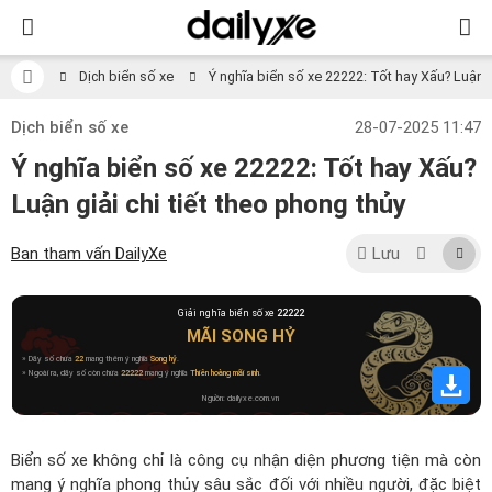
Dịch biển số xe
Ý nghĩa biển số xe 22222: Tốt hay Xấu? Luận gi
Dịch biển số xe
28-07-2025 11:47
Ý nghĩa biển số xe 22222: Tốt hay Xấu?
Luận giải chi tiết theo phong thủy
Ban tham vấn DailyXe
Lưu
Giải nghĩa biển số xe
22222
MÃI SONG HỶ
» Dãy số chứa
22
mang thêm ý nghĩa
Song hỷ
.
» Ngoài ra, dãy số còn chứa
22222
mang ý nghĩa
Thiên hoàng mãi sinh
.
Nguồn: dailyxe.com.vn
Biển số xe không chỉ là công cụ nhận diện phương tiện mà còn
mang ý nghĩa phong thủy sâu sắc đối với nhiều người, đặc biệt