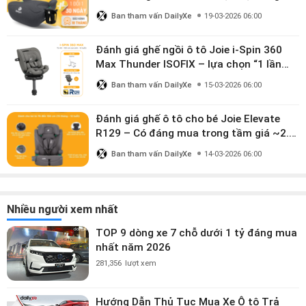
mua?
Ban tham vấn DailyXe
19-03-2026 06:00
Đánh giá ghế ngồi ô tô Joie i-Spin 360
Max Thunder ISOFIX – lựa chọn “1 lần
dùng đến 12 năm” có đáng giá gần 9
Ban tham vấn DailyXe
15-03-2026 06:00
triệu?
Đánh giá ghế ô tô cho bé Joie Elevate
R129 – Có đáng mua trong tầm giá ~2.8
triệu?
Ban tham vấn DailyXe
14-03-2026 06:00
Nhiều người xem nhất
TOP 9 dòng xe 7 chỗ dưới 1 tỷ đáng mua
nhất năm 2026
281,356
lượt xem
Hướng Dẫn Thủ Tục Mua Xe Ô tô Trả