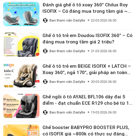
Đánh giá ghế ô tô xoay 360° Chilux Roy
ISOFIX – Có đáng mua trong tầm giá ~3
triệu
Ban tham vấn DailyXe
22-03-2026 06:00
Ghế ô tô trẻ em Doudou ISOFIX 360° – Có
đáng mua trong tầm giá 2 triệu?
Ban tham vấn DailyXe
21-03-2026 06:00
Ghế ô tô trẻ em BEIGE ISOFIX + LATCH –
Xoay 360°, ngả 170°, giải pháp an toàn
linh hoạt cho bé 0–10 tuổi
Ban tham vấn DailyXe
20-03-2026 06:00
Ghế ngồi ô tô AYAEL BFL106 dây đai 5
điểm - đạt chuẩn ECE R129 cho bé từ 1–
10 tuổi
Ban tham vấn DailyXe
19-03-2026 06:00
Ghế booster BABYPRO BOOSTER PLUS,
có ISOFIX giá ~800k có thực sự đáng