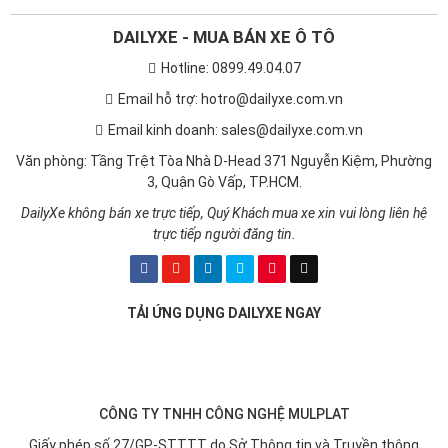
DAILYXE - MUA BÁN XE Ô TÔ
Hotline: 0899.49.04.07
Email hỗ trợ: hotro@dailyxe.com.vn
Email kinh doanh: sales@dailyxe.com.vn
Văn phòng: Tầng Trệt Tòa Nhà D-Head 371 Nguyễn Kiệm, Phường
3, Quận Gò Vấp, TP.HCM.
DailyXe không bán xe trực tiếp, Quý Khách mua xe xin vui lòng liên hệ
trực tiếp người đăng tin.
TẢI ỨNG DỤNG DAILYXE NGAY
CÔNG TY TNHH CÔNG NGHỆ MULPLAT
Giấy phép số 27/GP-STTTT do Sở Thông tin và Truyền thông