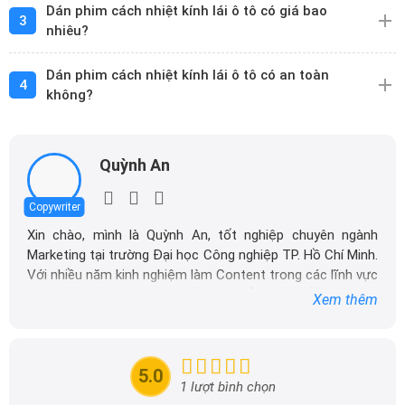
Dán phim cách nhiệt kính lái ô tô có giá bao
3
nhiêu?
Dán phim cách nhiệt kính lái ô tô có an toàn
4
không?
Quỳnh An
Copywriter
Xin chào, mình là Quỳnh An, tốt nghiệp chuyên ngành
Marketing tại trường Đại học Công nghiệp TP. Hồ Chí Minh.
Với nhiều năm kinh nghiệm làm Content trong các lĩnh vực
như nông nghiệp, công nghệ, mỹ phẩm cho đến giáo dục,
Xem thêm
mình rất vui khi có cơ hội khám phá và làm việc trong lĩnh
vực ô tô. Hiện tại, mình đang làm việc tại DailyXe, nơi mình
tập trung vào việc sản xuất các nội dung liên quan đến ô
5.0
tô, tận dụng chuyên môn và kinh nghiệm của bản thân để
1 lượt bình chọn
mang đến những thông tin giá trị cho cộng đồng.