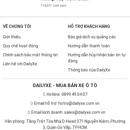
114,071
lượt xem
VỀ CHÚNG TÔI
HỖ TRỢ KHÁCH HÀNG
Giới thiệu
Báo giá dịch vụ quảng cáo
Quy chế hoạt động
Hướng dẫn thanh toán
Chính sách bảo mật thông tin
Hướng dẫn hủy/nhận bản tin tự
động
Liên hệ với DailyXe
Thông báo của DailyXe
DAILYXE - MUA BÁN XE Ô TÔ
Hotline: 0899.49.04.07
Email hỗ trợ: hotro@dailyxe.com.vn
Email kinh doanh: sales@dailyxe.com.vn
Văn phòng: Tầng Trệt Tòa Nhà D-Head 371 Nguyễn Kiệm, Phường
3, Quận Gò Vấp, TP.HCM.