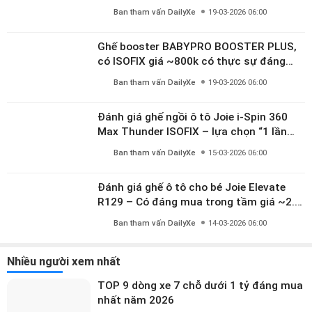
10 tuổi
Ban tham vấn DailyXe
19-03-2026 06:00
Ghế booster BABYPRO BOOSTER PLUS,
có ISOFIX giá ~800k có thực sự đáng
mua?
Ban tham vấn DailyXe
19-03-2026 06:00
Đánh giá ghế ngồi ô tô Joie i-Spin 360
Max Thunder ISOFIX – lựa chọn “1 lần
dùng đến 12 năm” có đáng giá gần 9
Ban tham vấn DailyXe
15-03-2026 06:00
triệu?
Đánh giá ghế ô tô cho bé Joie Elevate
R129 – Có đáng mua trong tầm giá ~2.8
triệu?
Ban tham vấn DailyXe
14-03-2026 06:00
Nhiều người xem nhất
TOP 9 dòng xe 7 chỗ dưới 1 tỷ đáng mua
nhất năm 2026