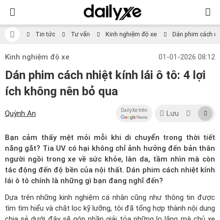
Tin tức
Tư vấn
Kinh nghiệm độ xe
Dán phim cách nhi
Kinh nghiệm độ xe
01-01-2026 08:12
Dán phim cách nhiệt kính lái ô tô: 4 lợi
ích không nên bỏ qua
DailyXe trên
Quỳnh An
Lưu
Bạn cảm thấy mệt mỏi mỗi khi di chuyển trong thời tiết
nắng gắt? Tia UV có hại không chỉ ảnh hưởng đến bản thân
người ngồi trong xe về sức khỏe, làn da, tầm nhìn mà còn
tác động đến độ bền của nội thất. Dán phim cách nhiệt kính
lái ô tô chính là những gì bạn đang nghĩ đến?
Dựa trên những kinh nghiệm cá nhân cũng như thông tin được
tìm tìm hiểu và chắt lọc kỹ lưỡng, tôi đã tổng hợp thành nội dung
chia sẻ dưới đây sẽ góp phần giải tỏa những lo lắng mà chủ xe