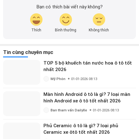
Với kinh nghiệm và sự đam mê với ô tô, mình luôn nỗ lực
Bạn có thích bài viết này không?
nghiên cứu và học hỏi, mong muốn mang đến cho bạn
đọc những bài viết chất lượng, sáng tạo và đầy đủ thông
tin. Từ việc đánh giá chi tiết sản phẩm, dịch vụ đến việc
Thích
Bình thường
Không thích
cập nhật những xu hướng mới nhất của ngành, mình mong
muốn giúp mọi người có thêm góc nhìn toàn diện và chính
xác nhất về thế giới ô tô. Hãy cùng mình khám phá những
Tin cùng chuyên mục
kiến thức thú vị và hữu ích được chia sẻ mỗi ngày ngay tại
DailyXe nhé!
TOP 5 bộ khuếch tán nước hoa ô tô tốt
nhất 2026
Mỹ Phón
01-01-2026 08:13
Màn hình Android ô tô là gì? 7 loại màn
hình Android xe ô tô tốt nhất 2026
Ban tham vấn DailyXe
01-01-2026 08:13
Phủ Ceramic ô tô là gì? 7 loại phủ
Ceramic xe ôtô tốt nhất 2026