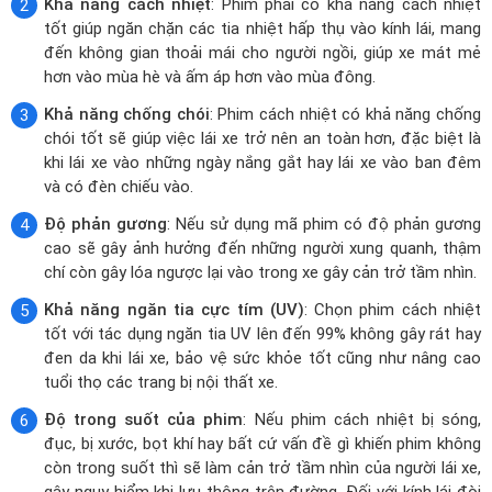
Khả năng cách nhiệt
: Phim phải có khả năng cách nhiệt
tốt giúp ngăn chặn các tia nhiệt hấp thụ vào kính lái, mang
đến không gian thoải mái cho người ngồi, giúp xe mát mẻ
hơn vào mùa hè và ấm áp hơn vào mùa đông.
Khả năng chống chói
: Phim cách nhiệt có khả năng chống
chói tốt sẽ giúp việc lái xe trở nên an toàn hơn, đặc biệt là
khi lái xe vào những ngày nắng gắt hay lái xe vào ban đêm
và có đèn chiếu vào.
Độ phản gương
: Nếu sử dụng mã phim có độ phản gương
cao sẽ gây ảnh hưởng đến những người xung quanh, thậm
chí còn gây lóa ngược lại vào trong xe gây cản trở tầm nhìn.
Khả năng ngăn tia cực tím (UV)
: Chọn phim cách nhiệt
tốt với tác dụng ngăn tia UV lên đến 99% không gây rát hay
đen da khi lái xe, bảo vệ sức khỏe tốt cũng như nâng cao
tuổi thọ các trang bị nội thất xe.
Độ trong suốt của phim
: Nếu phim cách nhiệt bị sóng,
đục, bị xước, bọt khí hay bất cứ vấn đề gì khiến phim không
còn trong suốt thì sẽ làm cản trở tầm nhìn của người lái xe,
gây nguy hiểm khi lưu thông trên đường. Đối với kính lái đòi