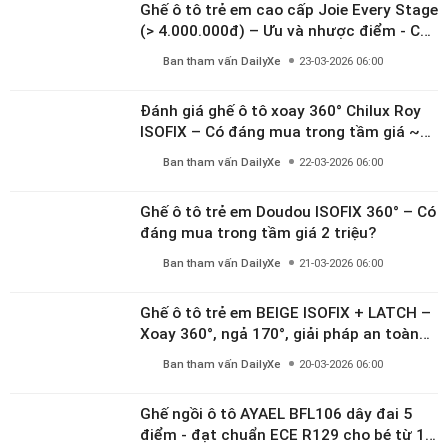
Ghế ô tô trẻ em cao cấp Joie Every Stage
(> 4.000.000đ) – Ưu và nhược điểm - Có
đáng đầu tư cho bé từ 0–12 tuổi?
Ban tham vấn DailyXe
23-03-2026 06:00
Đánh giá ghế ô tô xoay 360° Chilux Roy
ISOFIX – Có đáng mua trong tầm giá ~3
triệu
Ban tham vấn DailyXe
22-03-2026 06:00
Ghế ô tô trẻ em Doudou ISOFIX 360° – Có
đáng mua trong tầm giá 2 triệu?
Ban tham vấn DailyXe
21-03-2026 06:00
Ghế ô tô trẻ em BEIGE ISOFIX + LATCH –
Xoay 360°, ngả 170°, giải pháp an toàn
linh hoạt cho bé 0–10 tuổi
Ban tham vấn DailyXe
20-03-2026 06:00
Ghế ngồi ô tô AYAEL BFL106 dây đai 5
điểm - đạt chuẩn ECE R129 cho bé từ 1–