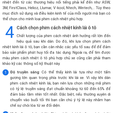
nhiệt đến từ các thương hiệu nổi tiếng phải kể đến như ASW,
3M, FirstClass, Helioz, Llumar, V-kool, Ntech, Wintech,... Tùy theo
mục đích sử dụng và điều kiện kinh tế của mỗi người mà bạn có
thể chọn cho mình loại phim cách nhiệt phù hợp.
4
Cách chọn phim cách nhiệt kính lái ô tô
Chất lượng của phim cách nhiệt ảnh hưởng rất lớn đến
hiệu quả sau khi dán. Do đó, khi lựa chọn phim cách
nhiệt kính lái ô tô, bạn cần cân nhắc các yếu tố sau để để đảm
bảo sản phẩm phát huy tối đa tác dụng. Ngoài ra, để tìm được
màu phim cách nhiệt ô tô
phù hợp chủ xe cũng cần phải tham
khảo kỹ các thông số kỹ thuật này.
Độ truyền sáng
: Có thể thấy kính lái tựa như một tấm
gương lớn quan trọng phía trước khi lái xe. Vì vậy khi dán
phim cách nhiệt kính lái, bạn nên lựa chọn những mã phim
có tỷ lệ truyền sáng đạt chuẩn khoảng từ 60 đến 65% để
đảm bảo tầm nhìn tốt nhất. Đặc biệt, nếu thường xuyên di
chuyển vào buổi tối thì bạn cần chú ý tỷ lệ này nhằm hạn
chế sự chói lóa từ xe đối diện.