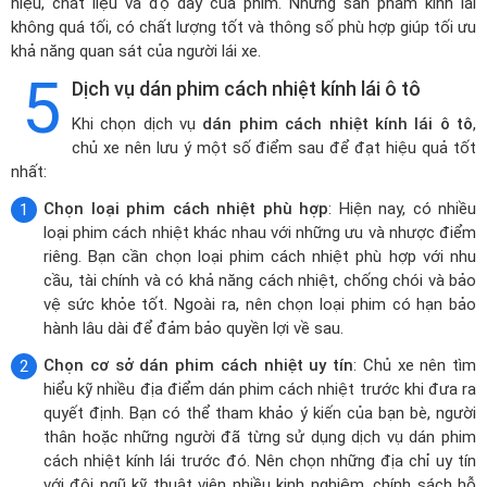
hiệu, chất liệu và độ dày của phim. Những sản phẩm kính lái
không quá tối, có chất lượng tốt và thông số phù hợp giúp tối ưu
khả năng quan sát của người lái xe.
5
Dịch vụ dán phim cách nhiệt kính lái ô tô
Khi chọn dịch vụ
dán phim cách nhiệt kính lái ô tô
,
chủ xe nên lưu ý một số điểm sau để đạt hiệu quả tốt
nhất:
Chọn loại phim cách nhiệt phù hợp
: Hiện nay, có nhiều
loại phim cách nhiệt khác nhau với những ưu và nhược điểm
riêng. Bạn cần chọn loại phim cách nhiệt phù hợp với nhu
cầu, tài chính và có khả năng cách nhiệt, chống chói và bảo
vệ sức khỏe tốt. Ngoài ra, nên chọn loại phim có hạn bảo
hành lâu dài để đảm bảo quyền lợi về sau.
Chọn cơ sở dán phim cách nhiệt uy tín
: Chủ xe nên tìm
hiểu kỹ nhiều địa điểm dán phim cách nhiệt trước khi đưa ra
quyết định. Bạn có thể tham khảo ý kiến của bạn bè, người
thân hoặc những người đã từng sử dụng dịch vụ dán phim
cách nhiệt kính lái trước đó. Nên chọn những địa chỉ uy tín
với đội ngũ kỹ thuật viên nhiều kinh nghiệm, chính sách hỗ