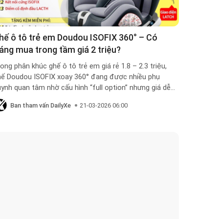
hế ô tô trẻ em Doudou ISOFIX 360° – Có
áng mua trong tầm giá 2 triệu?
ong phân khúc ghế ô tô trẻ em giá rẻ 1.8 – 2.3 triệu,
hế Doudou ISOFIX xoay 360° đang được nhiều phụ
ynh quan tâm nhờ cấu hình “full option” nhưng giá dễ
ếp cận. Nhưng câu hỏi quan trọng là: giá rẻ như vậy có
Ban tham vấn DailyXe
21-03-2026 06:00
ực sự an toàn không? Bài này sẽ phân tích chi tiết để
n quyết định có nên mua hay không 👇