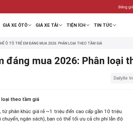
Bảng giá
GIÁ XE ÔTÔ
GIÁ XE TẢI
TIỆN ÍCH
TIN TỨC
HẾ Ô TÔ TRẺ EM ĐÁNG MUA 2026: PHÂN LOẠI THEO TẦM GIÁ
m đáng mua 2026: Phân loại t
DailyXe tr
loại theo tầm giá
 từ phân khúc giá rẻ ~1 triệu đến cao cấp gần 10 triệu.
 chuyển, ngân sách), bạn có thể tối ưu cả chi phí lẫn độ