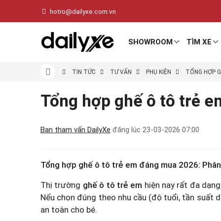
hotro@dailyxe.com.vn
SHOWROOM
TÌM XE
TIN TỨC
TƯ VẤN
PHỤ KIỆN
TỔNG HỢP G
Tổng hợp ghế ô tô trẻ e
Ban tham vấn DailyXe
đăng lúc
23-03-2026 07:00
Tổng hợp ghế ô tô trẻ em đáng mua 2026: Phân 
Thị trường
ghế ô tô trẻ em
hiện nay rất đa dạng,
Nếu chọn đúng theo nhu cầu (độ tuổi, tần suất di
an toàn cho bé.