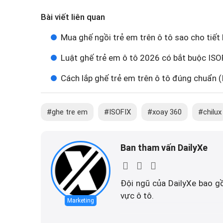
Bài viết liên quan
Mua ghế ngồi trẻ em trên ô tô sao cho tiết
Luật ghế trẻ em ô tô 2026 có bắt buộc IS
Cách lắp ghế trẻ em trên ô tô đúng chuẩn (
ghe tre em
ISOFIX
xoay 360
chilux
Ban tham vấn DailyXe
Đội ngũ của DailyXe bao g
vực ô tô.
Marketing
Trách nhiệm của ban tham