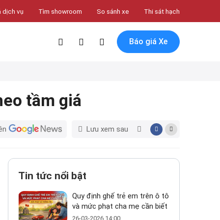
 dịch vụ
Tìm showroom
So sánh xe
Thi sát hạch
Báo giá Xe
heo tầm giá
ên
Lưu xem sau
Tin tức nổi bật
Quy định ghế trẻ em trên ô tô
và mức phạt cha mẹ cần biết
26-03-2026 14:00