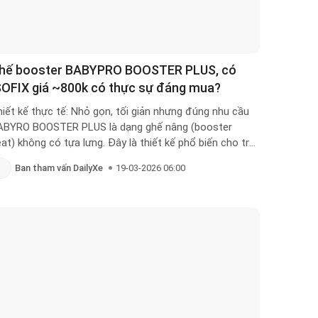
hế booster BABYPRO BOOSTER PLUS, có
SOFIX giá ~800k có thực sự đáng mua?
iết kế thực tế: Nhỏ gọn, tối giản nhưng đúng nhu cầu
ABYRO BOOSTER PLUS là dạng ghế nâng (booster
at) không có tựa lưng. Đây là thiết kế phổ biến cho trẻ
n khi đã có thể sử dụng dây an toàn 3 điểm của ô tô.
Ban tham vấn DailyXe
19-03-2026 06:00