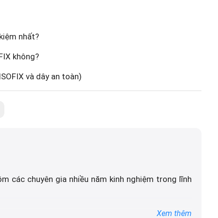
 kiệm nhất?
OFIX không?
ISOFIX và dây an toàn)
ồm các chuyên gia nhiều năm kinh nghiệm trong lĩnh
 vấn DailyXe là đảm bảo thông tin chính xác được
Xem thêm