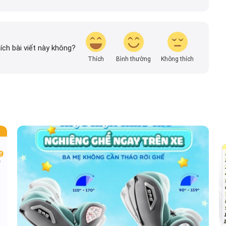
vn, thường xuyên cập nhật thông tin mới về xe ô tô,
các hãng xe để người đọc có thể tiếp cận thông tin
n.
ích bài viết này không?
Thích
Bình thường
Không thích