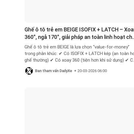
Ghế ô tô trẻ em BEIGE ISOFIX + LATCH – Xoa
360°, ngả 170°, giải pháp an toàn linh hoạt ch
bé 0–10 tuổi
Ghế ô tô trẻ em BEIGE là lựa chọn “value-for-money”
trong phân khúc: ✔ Có ISOFIX + LATCH kép (an toàn h
ghế thường) ✔ Có xoay 360 (tiện hơn khi sử dụng) ✔ C
bản ngả 170° (hiếm trong tầm giá) Phù hợp với gia đình
Ban tham vấn DailyXe
20-03-2026 06:00
cần tính năng cao nhưng ngân sách vừa phải với mức g
từ 1tr1, 1tr5, đến 2tr2.