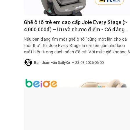
Ghế ô tô trẻ em cao cấp Joie Every Stage (>
4.000.000đ) – Ưu và nhược điểm - Có đáng
đầu tư cho bé từ 0–12 tuổi?
Nếu bạn đang tìm một ghế ô tô “dùng một lần cho cả
tuổi thơ”, thì Joie Every Stage là cái tên gần như luôn
xuất hiện trong danh sách đề cử. Với mức giá khoảng 6
triệu, đây là dòng ghế thuộc phân khúc trung – cao cấp
Ban tham vấn DailyXe
23-03-2026 06:00
được thiết kế để đồng hành cùng bé từ sơ sinh đến 12
tuổi.