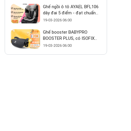
Ghế ngồi ô tô AYAEL BFL106
dây đai 5 điểm - đạt chuẩn
ECE R129 cho bé từ 1–10 tuổi
19-03-2026 06:00
Ghế booster BABYPRO
BOOSTER PLUS, có ISOFIX
giá ~800k có thực sự đáng
19-03-2026 06:00
mua?