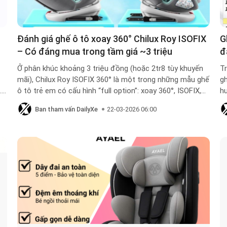
Đánh giá ghế ô tô xoay 360° Chilux Roy ISOFIX
G
– Có đáng mua trong tầm giá ~3 triệu
đ
Ở phân khúc khoảng 3 triệu đồng (hoặc 2tr8 tùy khuyến
Tr
mãi), Chilux Roy ISOFIX 360° là một trong những mẫu ghế
g
.4
ô tô trẻ em có cấu hình “full option”: xoay 360°, ISOFIX,
hu
,
dùng từ sơ sinh đến 12 tuổi.
ti
Ban tham vấn DailyXe
22-03-2026 06:00
th
bạ