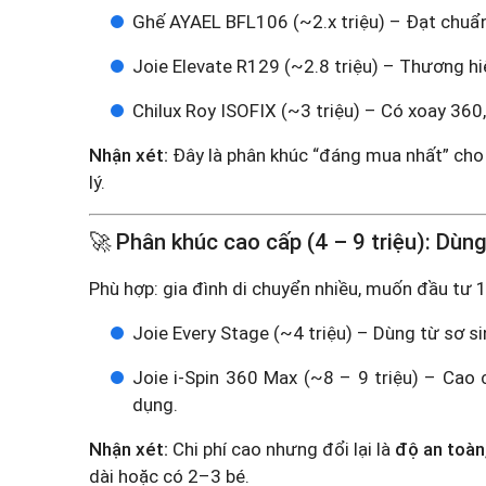
Ghế AYAEL BFL106 (~2.x triệu)
– Đạt chuẩn
Joie Elevate R129 (~2.8 triệu)
– Thương hiệ
Chilux Roy ISOFIX (~3 triệu)
– Có xoay 360,
Nhận xét:
Đây là phân khúc “đáng mua nhất” cho đ
lý.
🚀 Phân khúc cao cấp (4 – 9 triệu): Dùng 
Phù hợp: gia đình di chuyển nhiều, muốn đầu tư 1
Joie Every Stage (~4 triệu)
– Dùng từ sơ si
Joie i-Spin 360 Max (~8 – 9 triệu)
– Cao c
dụng.
Nhận xét:
Chi phí cao nhưng đổi lại là
độ an toàn
dài hoặc có 2–3 bé.