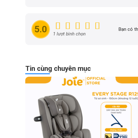
đăng tải trên dailyxe.com.
thông tin khuyến mãi của 
nhanh chóng và dễ dàng hơ
5.0
Bạn có th
1 lượt bình chọn
Tin cùng chuyên mục