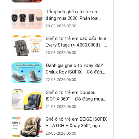
Tổng hợp ghế ô tô trẻ em
đáng mua 2026: Phân loại
theo tầm giá
23-03-2026 07:00
Ghế ô tô trẻ em cao cấp Joie
Every Stage (> 4.000.000đ) –
Ưu và nhược điểm - Có đáng
23-03-2026 06:00
đầu tư cho bé từ 0–12 tuổi?
Đánh giá ghế ô tô xoay 360°
Chilux Roy ISOFIX – Có đáng
mua trong tầm giá ~3 triệu
22-03-2026 06:00
Ghế ô tô trẻ em Doudou
ISOFIX 360° – Có đáng mua
trong tầm giá 2 triệu?
21-03-2026 06:00
Ghế ô tô trẻ em BEIGE ISOFIX
+ LATCH – Xoay 360°, ngả
170°, giải pháp an toàn linh
20-03-2026 06:00
hoạt cho bé 0–10 tuổi