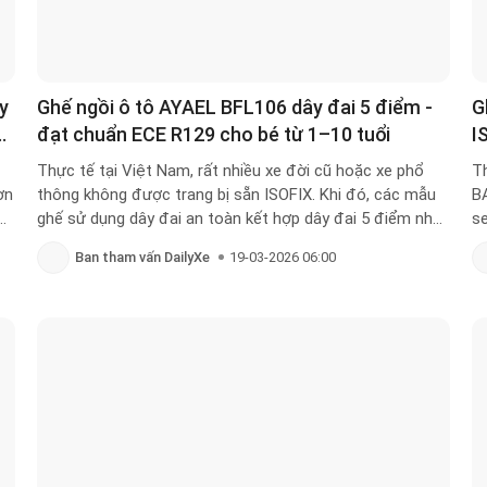
y
Ghế ngồi ô tô AYAEL BFL106 dây đai 5 điểm -
G
o
đạt chuẩn ECE R129 cho bé từ 1–10 tuổi
I
Thực tế tại Việt Nam, rất nhiều xe đời cũ hoặc xe phổ
Th
ơn
thông không được trang bị sẵn ISOFIX. Khi đó, các mẫu
B
ó
ghế sử dụng dây đai an toàn kết hợp dây đai 5 điểm như
se
AYAEL BFL106 lại trở thành lựa chọn hợp lý với mức giá
lớ
Ban tham vấn DailyXe
19-03-2026 06:00
iá
vừa phải khoảng 1tr7