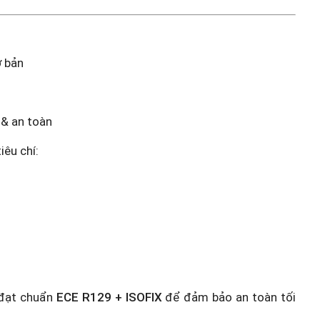
ơ bản
 & an toàn
iêu chí:
 đạt chuẩn
ECE R129 + ISOFIX
để đảm bảo an toàn tối