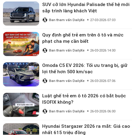
SUV cỡ lớn Hyundai Palisade thế hệ mới
sắp trình làng khách Việt
Ban tham vấn DailyXe
27-03-2026 07:03
Quy định ghế trẻ em trên ô tô và mức
phạt cha mẹ cần biết
Ban tham vấn DailyXe
26-03-2026 14:00
Omoda C5 EV 2026: Tối ưu trang bị, giữ
lợi thế hơn 500 km/sạc
Ban tham vấn DailyXe
26-03-2026 07:06
Luật ghế trẻ em ô tô 2026 có bắt buộc
ISOFIX không?
Ban tham vấn DailyXe
26-03-2026 06:00
Hyundai Stargazer 2026 ra mắt: Giá cao
nhất 615 triệu đồng