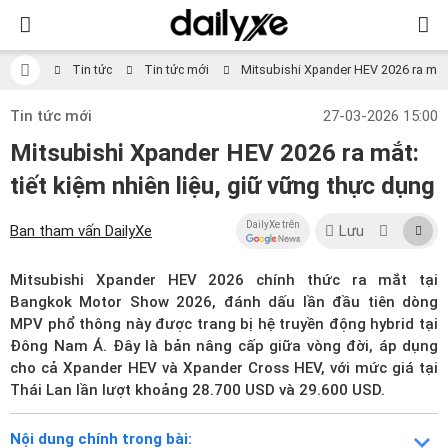
Tin tức
Tin tức mới
Mitsubishi Xpander HEV 2026 ra mắt: 
Tin tức mới
27-03-2026 15:00
Mitsubishi Xpander HEV 2026 ra mắt:
tiết kiệm nhiên liệu, giữ vững thực dụng
DailyXe trên
Ban tham vấn DailyXe
Lưu
Mitsubishi Xpander HEV 2026 chính thức ra mắt tại
Bangkok Motor Show 2026, đánh dấu lần đầu tiên dòng
MPV phổ thông này được trang bị hệ truyền động hybrid tại
Đông Nam Á. Đây là bản nâng cấp giữa vòng đời, áp dụng
cho cả Xpander HEV và Xpander Cross HEV, với mức giá tại
Thái Lan lần lượt khoảng 28.700 USD và 29.600 USD.
Nội dung chính trong bài: