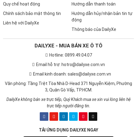
Quy chế hoạt động
Hướng dẫn thanh toán
Chính sách bảo mật thông tin
Hướng dẫn hủy/nhận bản tin tự
động
Liên hệ với DailyXe
Thông báo của DailyXe
DAILYXE - MUA BÁN XE Ô TÔ
Hotline: 0899.49.04.07
Email hỗ trợ: hotro@dailyxe.com.vn
Email kinh doanh: sales@dailyxe.com.vn
Văn phòng: Tầng Trệt Tòa Nhà D-Head 371 Nguyễn Kiệm, Phường
3, Quận Gò Vấp, TP.HCM.
DailyXe không bán xe trực tiếp, Quý Khách mua xe xin vui lòng liên hệ
trực tiếp người đăng tin.
TẢI ỨNG DỤNG DAILYXE NGAY