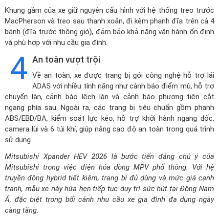
Khung gầm của xe giữ nguyên cấu hình với hệ thống treo trước
MacPherson và treo sau thanh xoắn, đi kèm phanh đĩa trên cả 4
bánh (đĩa trước thông gió), đảm bảo khả năng vận hành ổn định
và phù hợp với nhu cầu gia đình.
4
An toàn vượt trội
Về an toàn, xe được trang bị gói công nghệ hỗ trợ lái
ADAS với nhiều tính năng như cảnh báo điểm mù, hỗ trợ
chuyển làn, cảnh báo lệch làn và cảnh báo phương tiện cắt
ngang phía sau. Ngoài ra, các trang bị tiêu chuẩn gồm phanh
ABS/EBD/BA, kiểm soát lực kéo, hỗ trợ khởi hành ngang dốc,
camera lùi và 6 túi khí, giúp nâng cao độ an toàn trong quá trình
sử dụng.
Mitsubishi Xpander HEV 2026 là bước tiến đáng chú ý của
Mitsubishi trong việc điện hóa dòng MPV phổ thông. Với hệ
truyền động hybrid tiết kiệm, trang bị đủ dùng và mức giá cạnh
tranh, mẫu xe này hứa hẹn tiếp tục duy trì sức hút tại Đông Nam
Á, đặc biệt trong bối cảnh nhu cầu xe gia đình đa dụng ngày
càng tăng.