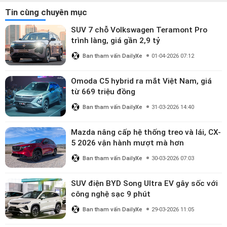
Tin cùng chuyên mục
SUV 7 chỗ Volkswagen Teramont Pro
trình làng, giá gần 2,9 tỷ
Ban tham vấn DailyXe
01-04-2026 07:12
Omoda C5 hybrid ra mắt Việt Nam, giá
từ 669 triệu đồng
Ban tham vấn DailyXe
31-03-2026 14:40
Mazda nâng cấp hệ thống treo và lái, CX-
5 2026 vận hành mượt mà hơn
Ban tham vấn DailyXe
30-03-2026 07:03
SUV điện BYD Song Ultra EV gây sốc với
công nghệ sạc 9 phút
Ban tham vấn DailyXe
29-03-2026 11:05