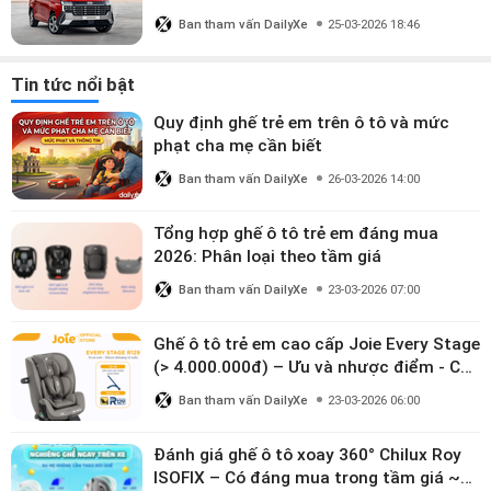
Ban tham vấn DailyXe
25-03-2026 18:46
Tin tức nổi bật
Quy định ghế trẻ em trên ô tô và mức
phạt cha mẹ cần biết
Ban tham vấn DailyXe
26-03-2026 14:00
Tổng hợp ghế ô tô trẻ em đáng mua
2026: Phân loại theo tầm giá
Ban tham vấn DailyXe
23-03-2026 07:00
Ghế ô tô trẻ em cao cấp Joie Every Stage
(> 4.000.000đ) – Ưu và nhược điểm - Có
đáng đầu tư cho bé từ 0–12 tuổi?
Ban tham vấn DailyXe
23-03-2026 06:00
Đánh giá ghế ô tô xoay 360° Chilux Roy
ISOFIX – Có đáng mua trong tầm giá ~3