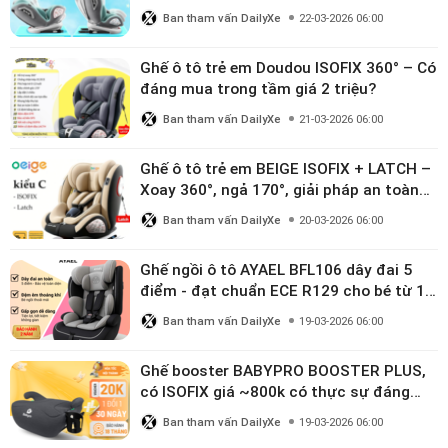
triệu
Ban tham vấn DailyXe
22-03-2026 06:00
Ghế ô tô trẻ em Doudou ISOFIX 360° – Có
đáng mua trong tầm giá 2 triệu?
Ban tham vấn DailyXe
21-03-2026 06:00
Ghế ô tô trẻ em BEIGE ISOFIX + LATCH –
Xoay 360°, ngả 170°, giải pháp an toàn
linh hoạt cho bé 0–10 tuổi
Ban tham vấn DailyXe
20-03-2026 06:00
Ghế ngồi ô tô AYAEL BFL106 dây đai 5
điểm - đạt chuẩn ECE R129 cho bé từ 1–
10 tuổi
Ban tham vấn DailyXe
19-03-2026 06:00
Ghế booster BABYPRO BOOSTER PLUS,
có ISOFIX giá ~800k có thực sự đáng
mua?
Ban tham vấn DailyXe
19-03-2026 06:00