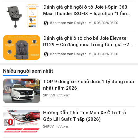
Đánh giá ghế ngồi ô tô Joie i-Spin 360
Max Thunder ISOFIX – lựa chọn “1 lần
dùng đến 12 năm” có đáng giá gần 9
Ban tham vấn DailyXe
15-03-2026 06:00
triệu?
Đánh giá ghế ô tô cho bé Joie Elevate
R129 – Có đáng mua trong tầm giá ~2.8
triệu?
Ban tham vấn DailyXe
14-03-2026 06:00
Nhiều người xem nhất
TOP 9 dòng xe 7 chỗ dưới 1 tỷ đáng mua
nhất năm 2026
281,353
lượt xem
Hướng Dẫn Thủ Tục Mua Xe Ô tô Trả
Góp Lãi Suất Thấp (2026)
248,051
lượt xem