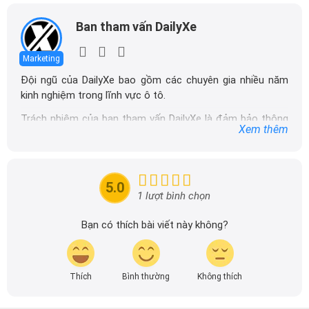
Ban tham vấn DailyXe
Marketing
Đội ngũ của DailyXe bao gồm các chuyên gia nhiều năm
kinh nghiệm trong lĩnh vực ô tô.
Trách nhiệm của ban tham vấn DailyXe là đảm bảo thông
Xem thêm
tin chính xác được đăng tải trên dailyxe.com.vn, thường
xuyên cập nhật thông tin mới về xe ô tô, thông tin khuyến
mãi của các hãng xe để người đọc có thể tiếp cận thông
tin nhanh chóng và dễ dàng hơn.
5.0
1 lượt bình chọn
Bạn có thích bài viết này không?
Thích
Bình thường
Không thích