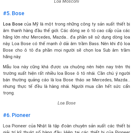
Loa Mosconi
#5. Bose
Loa Bose
của Mỹ là một trong những công ty sản xuất thiết bị
âm thanh hàng đầu thế giới. Các dòng xe ô tô cao cấp của các
hãng lớn như Mercedes, Mazda… đa phần sẽ sử dụng dòng loa
này. Loa Bose có thế mạnh ở dải âm trầm Bass. Nên khi độ loa
Bose cho ô tô đa phần mọi người sẽ chọn loa Sub âm trầm
hãng này.
Mẫu loa này cũng khá được ưa chuộng nên hiện nay trên thị
trường xuất hiện rất nhiều loa Bose ô tô nhái. Cần chú ý người
bán thường quảng cáo là loa Bose tháo xe Mercedes, Mazda…
nhưng thực tế đều là hàng nhái. Người mua cần hết sức cẩn
trọng.
Loa Bose
#6. Pioneer
Loa Pioneer của Nhật là tập đoàn chuyên sản xuất các thiết bị
giải trí kỹ thuật số hàng đầu. Hiện tại các thiết bị của Pioneer