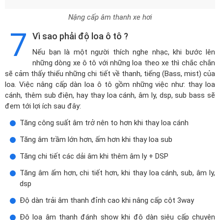
Nậng cấp âm thanh xe hơi
7
Vì sao phải độ loa ô tô ?
Nếu bạn là một người thích nghe nhạc, khi bước lên
những dòng xe ô tô với những loa theo xe thì chắc chắn
sẽ cảm thấy thiếu những chi tiết về thanh, tiếng (Bass, mist) của
loa. Việc nâng cấp dàn loa ô tô gồm những việc như: thay loa
cánh, thêm sub điện, hay thay loa cánh, âm ly, dsp, sub bass sẽ
đem tới lợi ích sau đây:
Tăng công suất âm trở nên to hơn khi thay loa cánh
Tăng âm trầm lớn hơn, ấm hơn khi thay loa sub
Tăng chi tiết các dải âm khi thêm âm ly + DSP
Tăng âm ấm hơn, chi tiết hơn, khi thay loa cánh, sub, âm ly,
dsp
Độ dàn trải âm thanh đỉnh cao khi nâng cấp cột 3way
Độ loa âm thanh đánh show khi độ dàn siêu cấp chuyên