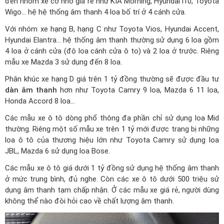
đến nhóm xe cỡ nhỏ giá rẻ như KIA Morning, Hyundai i10, Toyota
Wigo… hệ hệ thống âm thanh 4 loa bố trí ở 4 cánh cửa.
Với nhóm xe hạng B, hạng C như Toyota Vios, Hyundai Accent,
Hyundai Elantra… hệ thống âm thanh thường sử dụng 6 loa gồm
4 loa ở cánh cửa (độ loa cánh cửa ô to) và 2 loa ở trước. Riêng
mẫu xe Mazda 3 sử dụng đến 8 loa.
Phân khúc xe hạng D giá trên 1 tỷ đồng thường sẽ được đầu tư
dàn âm thanh
hơn như Toyota Camry 9 loa, Mazda 6 11 loa,
Honda Accord 8 loa…
Các mẫu xe ô tô dòng phổ thông đa phần chỉ sử dụng loa Mid
thường. Riêng một số mẫu xe trên 1 tỷ mới được trang bị những
loa ô tô của thương hiệu lớn như Toyota Camry sử dụng loa
JBL, Mazda 6 sử dụng loa Bose.
Các mẫu xe ô tô giá dưới 1 tỷ đồng sử dụng hệ thống âm thanh
ở mức trung bình, đủ nghe. Còn các xe ô tô dưới 500 triệu sử
dụng âm thanh tạm chấp nhận. Ở các mẫu xe giá rẻ, người dùng
không thể nào đòi hỏi cao về chất lượng âm thanh.