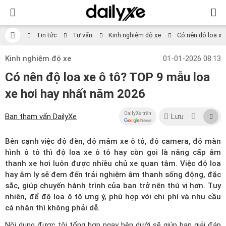
Tin tức
Tư vấn
Kinh nghiệm độ xe
Có nên độ loa xe
Kinh nghiệm độ xe
01-01-2026 08:13
Có nên độ loa xe ô tô? TOP 9 mẫu loa
xe hơi hay nhất năm 2026
DailyXe trên
Ban tham vấn DailyXe
Lưu
Bên cạnh việc độ đèn,
độ mâm xe ô tô
, độ camera, độ màn
hình ô tô thì độ loa xe ô tô hay còn gọi là nâng cấp âm
thanh xe hơi luôn được nhiều chủ xe quan tâm. Việc độ loa
hay âm ly sẽ đem đến trải nghiệm âm thanh sống động, đặc
sắc, giúp chuyến hành trình của bạn trở nên thú vị hơn. Tuy
nhiên, để độ loa ô tô ưng ý, phù hợp với chi phí và nhu cầu
cá nhân thì không phải dễ.
Nội dung được tôi tổng hợp ngay bên dưới sẽ giúp bạn giải đáp