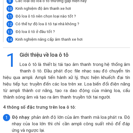
Các loại độ loa ô tô thường gặp hiện nay
Kinh nghiệm độ âm thanh xe hơi
Độ loa ô tô nên chọn loại nào tốt ?
Có thể tự độ loa ô tô tại nhà không ?
Độ loa ô tô ở đâu tốt ?
Kinh nghiệm nâng cấp âm thanh xe hơi
1
Giới thiệu về loa ô tô
Loa ô tô là thiết bị tái tạo âm thanh trong hệ thống âm
thanh ô tô. Đầu phát đọc file nhạc sau đó chuyển tín
hiệu qua ampli. Ampli tiến hành xử lý, thực hiện khuếch đại tín
hiệu tiếp tục truyền đến các loa trên xe. Loa biến đổi điện năng
từ ampli thành cơ năng, tạo ra dao động của màng loa, cấu
thành sóng âm và tạo ra âm thanh truyền tới tai người.
4 thông số đặc trưng trên loa ô tô:
Độ nhạy
: phản ánh độ lớn của âm thanh mà loa phát ra. Độ
nhạy của loa lớn thì chỉ cần ampli công suất nhỏ để đáp
ứng và ngược lại.