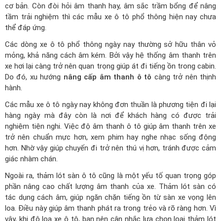
cơ bản. Còn đòi hỏi âm thanh hay, âm sắc trầm bổng để nâng
tầm trải nghiệm thì các mẫu xe ô tô phổ thông hiện nay chưa
thể đáp ứng.
Các dòng xe ô tô phổ thông ngày nay thường sở hữu thân vỏ
mỏng, khả năng cách âm kém. Bởi vậy hệ thống âm thanh trên
xe hơi lại càng trở nên quan trọng giúp át đi tiếng ồn trong cabin.
Do đó, xu hướng
nâng cấp âm thanh ô tô
càng trở nên thịnh
hành.
Các mẫu xe ô tô ngày nay không đơn thuần là phương tiện đi lại
hàng ngày mà đây còn là nơi để khách hàng có được trải
nghiệm tiện nghi. Việc độ âm thanh ô tô giúp âm thanh trên xe
trở nên chuẩn mực hơn, xem phim hay nghe nhạc sống động
hơn. Nhờ vậy giúp chuyến đi trở nên thú vị hơn, tránh được cảm
giác nhàm chán.
Ngoài ra, thảm lót sàn ô tô cũng là một yếu tố quan trọng góp
phần nâng cao chất lượng âm thanh của xe. Thảm lót sàn có
tác dụng cách âm, giúp ngăn chặn tiếng ồn từ sàn xe vọng lên
loa. Điều này giúp âm thanh phát ra trong trẻo và rõ ràng hơn. Vì
vậy, khi độ loa xe ô tô, bạn nên cân nhắc lựa chọn loại thảm lót