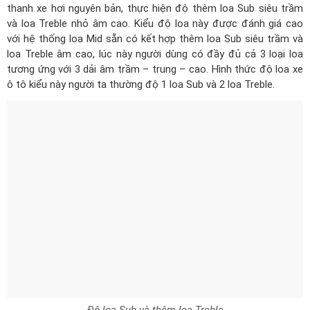
thanh xe hơi nguyên bản, thực hiện độ thêm loa Sub siêu trầm
và loa Treble nhỏ âm cao. Kiểu độ loa này được đánh giá cao
với hệ thống loa Mid sẵn có kết hợp thêm loa Sub siêu trầm và
loa Treble âm cao, lúc này người dùng có đầy đủ cả 3 loại loa
tương ứng với 3 dải âm trầm – trung – cao. Hình thức độ loa xe
ô tô kiểu này người ta thường độ 1 loa Sub và 2 loa Treble.
Độ loa Sub và thêm loa Treble