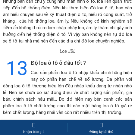
Nhưng bạn cần chú ý cũng như màn hình ô tô, loa liên quan trực
tiếp đến hệ thống điện. Nên khi thực hiện độ loa ô tô, bạn cần
am hiểu chuyên sâu về kỹ thuật điện ô tô, hiểu rõ công suất, trở
kháng… của hệ thống loa, âm ly. Nếu không có kinh nghiệm sẽ
tiềm ẩn không ít rủi ro làm chập cháy loa, âm ly thậm chí gây ảnh
hưởng đến hệ thống điện ô tô. Vì vậy bạn không nên tự độ loa
xe ô tô tại nhà mà nên đến các địa chỉ độ loa chuyên nghiệp.
Loa JBL
13
Độ loa ô tô ở đâu tốt ?
Các sản phẩm loa ô tô nhập khẩu chính hãng hiện
nay có phần hạn chế về số lượng. Đa phần với
dòng loa ô tô thương hiệu lớn đều nhập khẩu dạng tư nhân nhỏ
lẻ. Nên sẽ chưa có sự đồng điệu về chất lượng sản phẩm, giá
bán, chính sách hậu mãi… Do đó hiện nay bên cạnh các sản
phẩm loa ô tô chất lượng cao thì các mặt hàng loa ô tô giá rẻ
kém chất lượng, hàng nhái vẫn còn rất nhiều trên thị trường.
Độ âm thanh xe hơi TPHCM
, Hà Nội, Đà Nẵng,… là những thành
phố lớn có nhu cầu
độ âm thanh xe hơi
rất nhiều. Do đó, khi
Nhận báo giá
Đăng ký lái thử