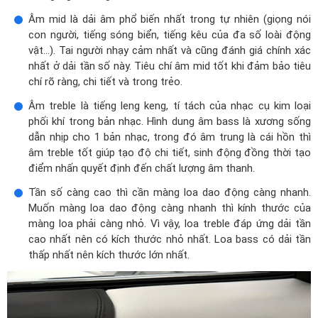
Âm mid là dải âm phổ biến nhất trong tự nhiên (giọng nói
con người, tiếng sóng biển, tiếng kêu của đa số loài động
vật…). Tai người nhạy cảm nhất và cũng đánh giá chính xác
nhất ở dải tần số này. Tiêu chí âm mid tốt khi đảm bảo tiêu
chí rõ ràng, chi tiết và trong trẻo.
Âm treble là tiếng leng keng, tí tách của nhạc cụ kim loại
phối khí trong bản nhạc. Hình dung âm bass là xương sống
dẫn nhịp cho 1 bản nhạc, trong đó âm trung là cái hồn thì
âm treble tốt giúp tạo độ chi tiết, sinh động đồng thời tạo
điểm nhấn quyết định đến chất lượng âm thanh.
Tần số càng cao thì cần màng loa dao động càng nhanh.
Muốn màng loa dao động càng nhanh thì kính thước của
màng loa phải càng nhỏ. Vì vậy, loa treble đáp ứng dải tần
cao nhất nên có kích thước nhỏ nhất. Loa bass có dải tần
thấp nhất nên kích thước lớn nhất.