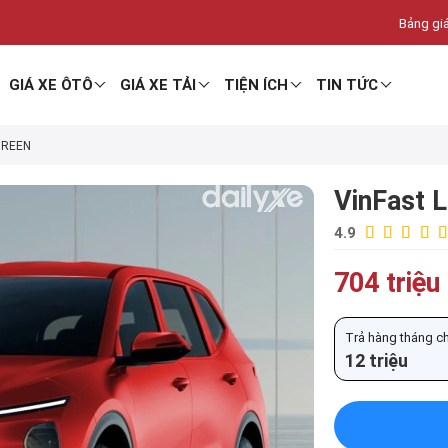
Bảng giá
GIÁ XE ÔTÔ
GIÁ XE TẢI
TIỆN ÍCH
TIN TỨC
GREEN
VinFast 
4.9
704 triệu
Trả hàng tháng chỉ
12 triệu