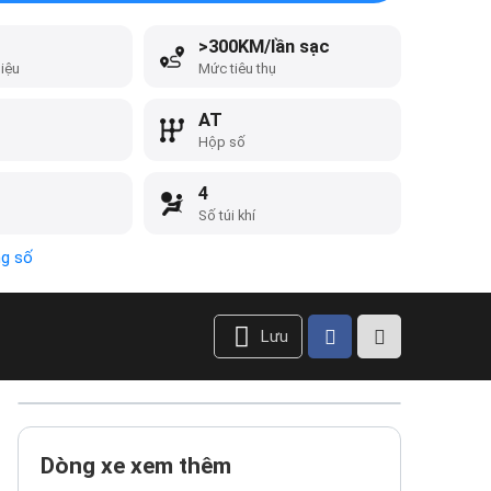
>300KM/lần sạc
liệu
Mức tiêu thụ
AT
Hộp số
4
Số túi khí
ng số
Lưu
Dòng xe xem thêm