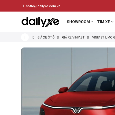
hotro@dailyxe.com.vn
SHOWROOM
TÌM XE
GIÁ XE ÔTÔ
GIÁ XE VINFAST
VINFAST LIMO 