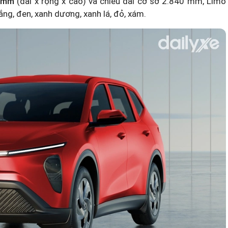
0 mm
(dài x rộng x cao) và chiều dài cơ sở 2.840 mm, Limo
g, đen, xanh dương, xanh lá, đỏ, xám.