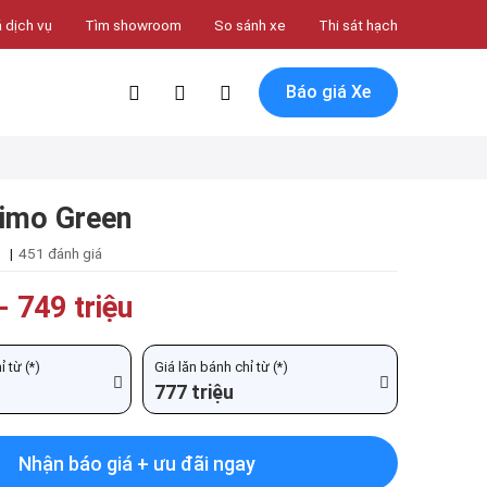
 dịch vụ
Tìm showroom
So sánh xe
Thi sát hạch
Báo giá Xe
Limo Green
|
451 đánh giá
-
749 triệu
 từ (*)
Giá lăn bánh chỉ từ (*)
777 triệu
Nhận báo giá + ưu đãi ngay