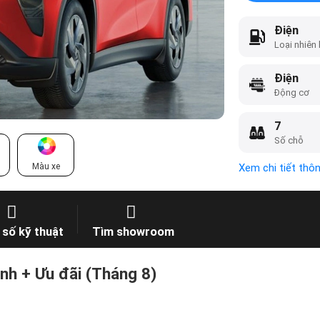
Điện
Loại nhiên 
Điện
Động cơ
7
Số chỗ
Màu xe
Xem chi tiết thô
số kỹ thuật
Tìm showroom
nh + Ưu đãi (Tháng 8)