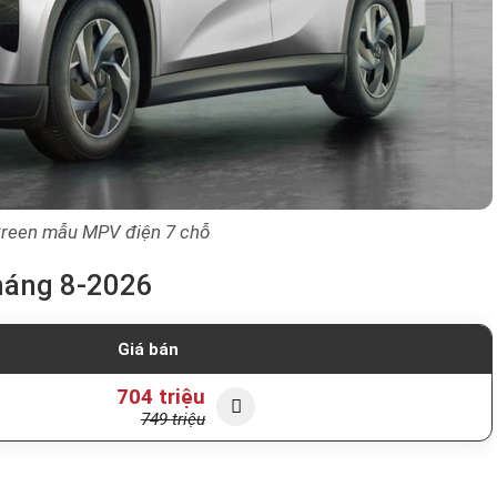
Green mẫu MPV điện 7 chỗ
háng 8-2026
Giá bán
704 triệu
749 triệu