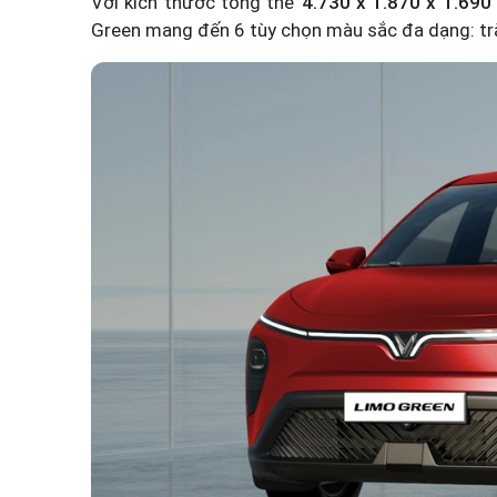
Với kích thước tổng thể
4.730 x 1.870 x 1.69
Green mang đến 6 tùy chọn màu sắc đa dạng: trắn