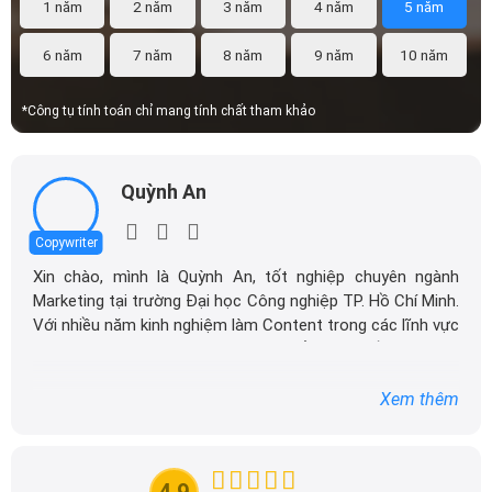
1 năm
2 năm
3 năm
4 năm
5 năm
6 năm
7 năm
8 năm
9 năm
10 năm
*Công tụ tính toán chỉ mang tính chất tham khảo
VF6 được trang bị bộ lazang 5 chấu
Phần đuôi của VF6 được thiết kế gọn gàng và vuông vắn, với
cụm đèn nhận diện thương hiệu VinFast kéo dài sang hai bên,
Quỳnh An
tạo điểm nhấn đặc biệt khi kết hợp với đèn LED chiếu hậu và
đèn pha phía trên, đem lại sự hoàn thiện cho phần đuôi của xe.
Copywriter
Xin chào, mình là Quỳnh An, tốt nghiệp chuyên ngành
Marketing tại trường Đại học Công nghiệp TP. Hồ Chí Minh.
Với nhiều năm kinh nghiệm làm Content trong các lĩnh vực
như nông nghiệp, công nghệ, mỹ phẩm cho đến giáo dục,
mình rất vui khi có cơ hội khám phá và làm việc trong lĩnh
vực ô tô. Hiện tại, mình đang làm việc tại DailyXe, nơi mình
Xem thêm
tập trung vào việc sản xuất các nội dung liên quan đến ô
tô, tận dụng chuyên môn và kinh nghiệm của bản thân để
mang đến những thông tin giá trị cho cộng đồng.