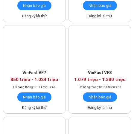
Nhận báo giá
Nhận báo giá
Base) và 310Nm ( phiên bản VF6 Plus). Xe có hệ dẫn động cầu
trước và hỗ trợ chế độ thay đổi tốc độ đến dừng, cùng với 3
Đăng ký lái thử
Đăng ký lái thử
chế độ lái tùy chỉnh bao gồm eco, normal và sport, giúp mang
đến cho người dùng những trải nghiệm lái khác biệt.
VinFast VF6 sử dụng động cơ Motor x1
Ngoài ra, VF6 trang bị hệ thống treo độc lập MacPherson và
thanh điều hướng đa điểm, cùng với hệ thống phanh đĩa và trợ
lực phanh điện tử, tạo nên sự ổn định và an toàn trong quá trình
vận hành.
VinFast VF7
VinFast VF8
850 triệu - 1.024 triệu
1.079 triệu - 1.380 triệu
An toàn
Trả hàng tháng từ:
14 triệu x 60
Trả hàng tháng từ:
18 triệu x 60
VinFast VF6
nổi bật với nhiều công nghệ an toàn tiên tiến hơn
Nhận báo giá
Nhận báo giá
so với các đối thủ cùng phân khúc. Đặc biệt, hệ thống trợ lái trợ
Đăng ký lái thử
Đăng ký lái thử
lý ảo thông minh của xe được trang bị tính năng hỗ trợ người lái
điều khiển xe, mang lại tiện ích cho người điều khiển. Cùng tính
năng hỗ trợ lái ADAS có trên VF6 bao gồm:
Hệ thống hỗ trợ lái trên đường cao tốc cấp độ 2
: hệ