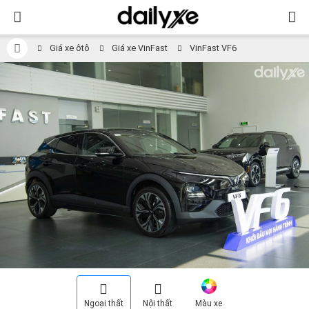
Giá xe ôtô
Giá xe VinFast
VinFast VF6
Ngoại thất
Nội thất
Màu xe