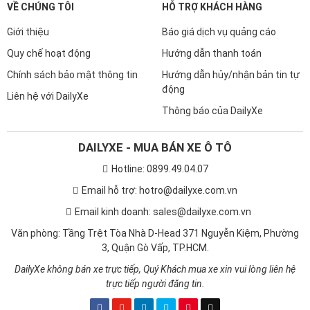
VỀ CHÚNG TÔI
HỖ TRỢ KHÁCH HÀNG
Tính năng hỗ trợ đỗ xe
: là hệ thống hỗ trợ người lái trong
quá trình đỗ xe hoặc lùi ra khỏi các vị trí đỗ xe. Hệ thống
Giới thiệu
Báo giá dịch vụ quảng cáo
này thường sử dụng các cảm biến, camera và công nghệ tự
Quy chế hoạt động
Hướng dẫn thanh toán
động hóa giúp người lái quan sát môi trường xung quanh
đảm bảo an toàn khi thực hiện các thao tác.
Chính sách bảo mật thông tin
Hướng dẫn hủy/nhận bản tin tự
động
Tính năng hỗ trợ đỗ xe
Liên hệ với DailyXe
Thông báo của DailyXe
Chức năng kiểm soát lực kéo ESC
: có chức năng hạn chế
bánh xe bị trơn trượt khi xe đang di chuyển trong điều kiện
DAILYXE - MUA BÁN XE Ô TÔ
đường xấu, vào cua hay tăng tốc đột ngột, giúp đảm bảo
xe luôn có độ bám đường.
Hotline: 0899.49.04.07
Email hỗ trợ: hotro@dailyxe.com.vn
Chức năng kiểm soát lực kéo ESC
Email kinh doanh: sales@dailyxe.com.vn
Chứng năng chống lật ROM
: hoạt động bằng cách kiểm
soát lực phanh trên từng bánh xe độc lập,nhằm giúp giảm
Văn phòng: Tầng Trệt Tòa Nhà D-Head 371 Nguyễn Kiệm, Phường
3, Quận Gò Vấp, TP.HCM.
nguy cơ lật xe, duy trì cân bằng của xe trong các tình huống
khẩn cấp, như đánh lái gấp ở tốc độ cao, vào khúc cua và
DailyXe không bán xe trực tiếp, Quý Khách mua xe xin vui lòng liên hệ
khi gặp vật cản đột ngột.
trực tiếp người đăng tin.
Bên cạnh đó không thể thiếu những tính năng an toàn, cơ bản