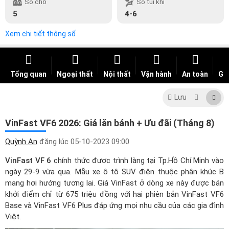
Số chỗ
Số túi khí
5
4-6
Xem chi tiết thông số
Tổng quan
Ngoại thất
Nội thất
Vận hành
An toàn
Giá
Lưu
VinFast VF6 2026: Giá lăn bánh + Ưu đãi (Tháng 8)
Quỳnh An
đăng lúc
05-10-2023 09:00
VinFast VF 6
chính thức được trình làng tại Tp.Hồ Chí Minh vào
ngày 29-9 vừa qua. Mẫu xe ô tô SUV điện thuộc phân khúc B
mang hơi hướng tương lai.
Giá VinFast
ở dòng xe này được bán
khởi điểm chỉ từ 675 triệu đồng với hai phiên bản VinFast VF6
Base và VinFast VF6 Plus đáp ứng mọi nhu cầu của các gia đình
Việt.