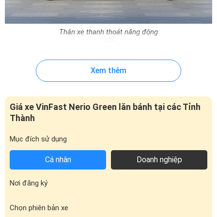
Thân xe thanh thoát năng động
Gương chiếu hậu và tay nắm cửa đồng màu thân xe tạo sự liền
mạch, tích hợp đầy đủ các tính năng cao cấp như chỉnh điện,
Xem thêm
gập điện và đèn báo rẽ LED.
Đặc biệt, bộ la-zăng hợp kim 18 inch 5 chấu kép màu tối cùng
lốp 215/45R18 mang đến vẻ ngoài cá tính và phong cách thể
Giá xe VinFast Nerio Green lăn bánh tại các Tỉnh
thao.
Thành
#4. Đuôi xe
Mục đích sử dụng
Nerio Green gây ấn tượng ngay từ cái nhìn đầu tiên với thiết kế
đuôi xe thanh thoát, những đường cong mềm mại kết hợp dải
Cá nhân
Doanh nghiệp
đèn LED xuyên suốt tạo nên điểm nhấn ấn tượng. Không chỉ
đẹp mắt, xe còn được trang bị cốp điện thông minh giúp việc sử
Nơi đăng ký
dụng trở nên tiện lợi hơn bao giờ hết.
Chọn phiên bản xe