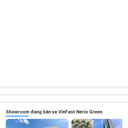
lái giữ vững tay lái và tránh tình huống xe bị trượt, lật. Nhờ
đó, khả năng kiểm soát xe được cải thiện đáng kể, giảm
thiểu rủi ro tai nạn.
Hệ thống chống bó cứng phanh
Hỗ trợ lực phanh khẩn cấp (BA)
: Trong những tình huống
khẩn cấp, khi thời gian phản ứng việc phanh gấp là điều vô
cùng quan trọng. Tuy nhiên, không phải lúc nào người lái
cũng có thể đạp phanh đủ mạnh để dừng xe kịp thời. Chính
lúc này, hệ thống hỗ trợ phanh khẩn cấp BA phát huy tác
dụng. BA sẽ nhanh chóng tăng cường lực phanh, giúp chiếc
xe giảm tốc độ một cách đáng kể và dừng lại an toàn.
Phanh khẩn cấp tự động
Phân phối lực phanh điện tử (EBD)
: Hệ thống EBD giúp
phân chia lực phanh đều cho các bánh xe phù hợp với từng
tình huống, đảm bảo xe dừng lại an toàn và ổn định, kể cả
khi chở nhiều đồ hoặc đi trên đường trơn trượt.
Showroom đang bán xe VinFast Nerio Green
Hệ thống phân phối lực phanh điện tử EBD