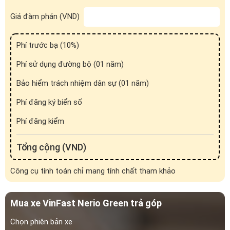
Giá đàm phán (VND)
Phí trước bạ (
10
%)
Phí sử dụng đường bộ (01 năm)
Bảo hiểm trách nhiệm dân sự (01 năm)
Phí đăng ký biển số
Đuôi xe nổi bật với cụm đèn chiếu hậu sắc sảo
Phí đăng kiểm
Nội thất
Tổng cộng (VND)
Nerio Green mang đến không gian nội thất rộng rãi, thoải mái
Công cụ tính toán chỉ mang tính chất tham khảo
cùng khoang chứa đồ lớn, phù hợp với phân khúc dịch vụ cao
cấp khác hoàn toàn với người anh em
Herio Green
. Mẫu xe này
hướng đến những khách hàng đề cao trải nghiệm ở hàng ghế
Mua xe VinFast Nerio Green trả góp
sau, cùng các tính năng thông minh và công nghệ an toàn hiện
đại.
Chọn phiên bản xe