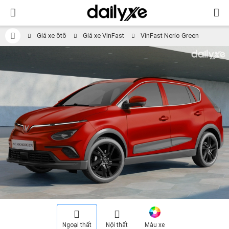
Giá xe ôtô
Giá xe VinFast
VinFast Nerio Green
Ngoại thất
Nội thất
Màu xe