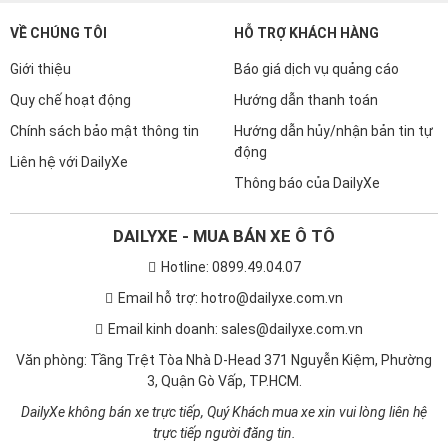
VỀ CHÚNG TÔI
HỖ TRỢ KHÁCH HÀNG
Giới thiệu
Báo giá dịch vụ quảng cáo
Quy chế hoạt động
Hướng dẫn thanh toán
Chính sách bảo mật thông tin
Hướng dẫn hủy/nhận bản tin tự
động
Liên hệ với DailyXe
Thông báo của DailyXe
DAILYXE - MUA BÁN XE Ô TÔ
Hotline: 0899.49.04.07
Email hỗ trợ: hotro@dailyxe.com.vn
Email kinh doanh: sales@dailyxe.com.vn
Văn phòng: Tầng Trệt Tòa Nhà D-Head 371 Nguyễn Kiệm, Phường
3, Quận Gò Vấp, TP.HCM.
DailyXe không bán xe trực tiếp, Quý Khách mua xe xin vui lòng liên hệ
trực tiếp người đăng tin.