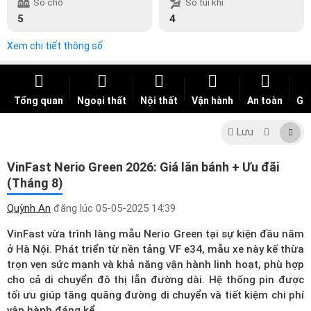
Số chỗ
Số túi khí
5
4
Xem chi tiết thông số
Tổng quan
Ngoại thất
Nội thất
Vận hành
An toàn
Giá
Lưu
VinFast Nerio Green 2026: Giá lăn bánh + Ưu đãi
(Tháng 8)
Quỳnh An
đăng lúc
05-05-2025 14:39
VinFast vừa trình làng mẫu Nerio Green tại sự kiện đầu năm
ở Hà Nội. Phát triển từ nền tảng VF e34, mẫu xe này kế thừa
trọn vẹn sức mạnh và khả năng vận hành linh hoạt, phù hợp
cho cả di chuyển đô thị lẫn đường dài. Hệ thống pin được
tối ưu giúp tăng quãng đường di chuyển và tiết kiệm chi phí
vận hành đáng kể.