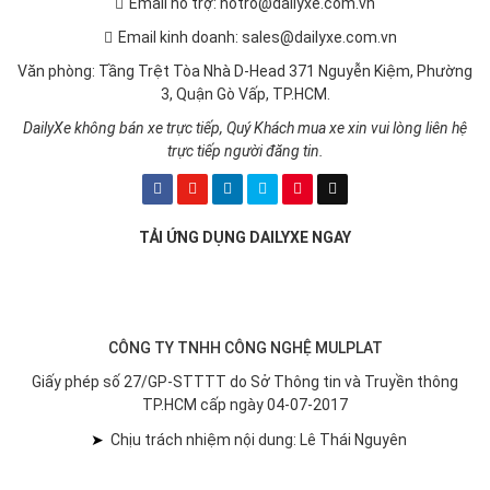
Email hỗ trợ: hotro@dailyxe.com.vn
Email kinh doanh: sales@dailyxe.com.vn
Văn phòng: Tầng Trệt Tòa Nhà D-Head 371 Nguyễn Kiệm, Phường
3, Quận Gò Vấp, TP.HCM.
DailyXe không bán xe trực tiếp, Quý Khách mua xe xin vui lòng liên hệ
trực tiếp người đăng tin.
TẢI ỨNG DỤNG DAILYXE NGAY
CÔNG TY TNHH CÔNG NGHỆ MULPLAT
Giấy phép số 27/GP-STTTT do Sở Thông tin và Truyền thông
TP.HCM cấp ngày 04-07-2017
➤
Chịu trách nhiệm nội dung: Lê Thái Nguyên