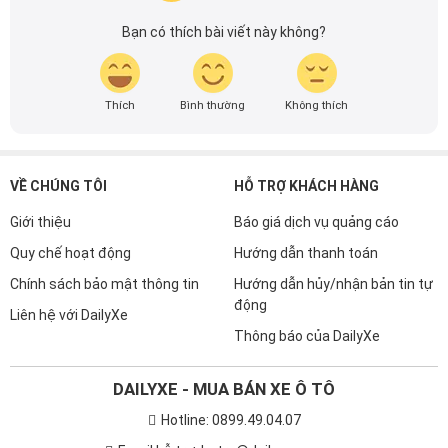
Với kinh nghiệm và sự đam mê với ô tô, mình luôn nỗ lực
Bạn có thích bài viết này không?
nghiên cứu và học hỏi, mong muốn mang đến cho bạn
đọc những bài viết chất lượng, sáng tạo và đầy đủ thông
tin. Từ việc đánh giá chi tiết sản phẩm, dịch vụ đến việc
Thích
Bình thường
Không thích
cập nhật những xu hướng mới nhất của ngành, mình mong
muốn giúp mọi người có thêm góc nhìn toàn diện và chính
xác nhất về thế giới ô tô. Hãy cùng mình khám phá những
VỀ CHÚNG TÔI
kiến thức thú vị và hữu ích được chia sẻ mỗi ngày ngay tại
HỖ TRỢ KHÁCH HÀNG
DailyXe nhé!
Giới thiệu
Báo giá dịch vụ quảng cáo
Quy chế hoạt động
Hướng dẫn thanh toán
Chính sách bảo mật thông tin
Hướng dẫn hủy/nhận bản tin tự
động
Liên hệ với DailyXe
Thông báo của DailyXe
DAILYXE - MUA BÁN XE Ô TÔ
Hotline: 0899.49.04.07