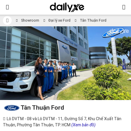
Showroom
Đại lý xe Ford
Tân Thuận Ford
Tân Thuận Ford
Lô DVTM - 08 và Lô DVTM - 11, Đường Số 7, Khu Chế Xuất Tân
Thuận, Phường Tân Thuận, TP. HCM
(Xem bản đồ)