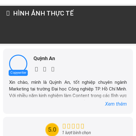
HÌNH ẢNH THỰC TẾ
Quỳnh An
Copywriter
Xin chào, mình là Quỳnh An, tốt nghiệp chuyên ngành
Marketing tại trường Đại học Công nghiệp TP. Hồ Chí Minh.
Với nhiều năm kinh nghiệm làm Content trong các lĩnh vực
như nông nghiệp, công nghệ, mỹ phẩm cho đến giáo dục,
Xem thêm
mình rất vui khi có cơ hội khám phá và làm việc trong lĩnh
vực ô tô. Hiện tại, mình đang làm việc tại DailyXe, nơi mình
tập trung vào việc sản xuất các nội dung liên quan đến ô
5.0
tô, tận dụng chuyên môn và kinh nghiệm của bản thân để
1 lượt bình chọn
mang đến những thông tin giá trị cho cộng đồng.