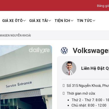
Bảng giá
GIÁ XE ÔTÔ
GIÁ XE TẢI
TIỆN ÍCH
TIN TỨC
WAGEN NGUYỄN KHOÁI
Volkswage
Liên Hệ Đặt 
Số 315 Nguyễn Khoái, Phư
Thời gian mở cửa:
Thứ 2 - Thứ 7: 8:00 - 1
Chủ nhật: 8:00 - 12:00