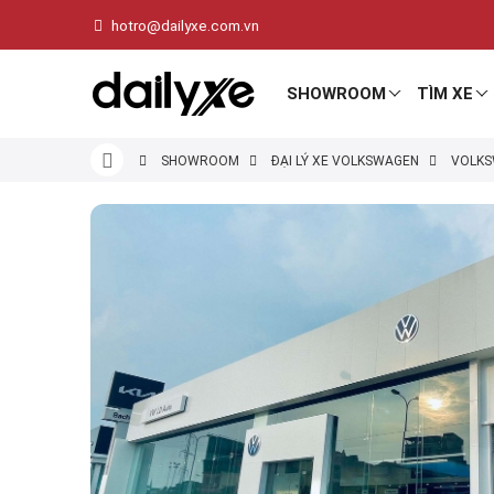
hotro@dailyxe.com.vn
SHOWROOM
TÌM XE
SHOWROOM
ĐẠI LÝ XE VOLKSWAGEN
VOLKS