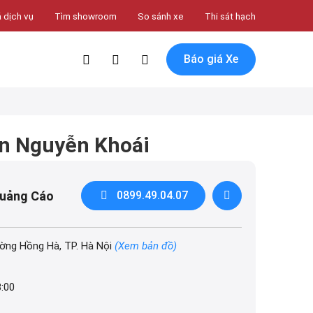
 dịch vụ
Tìm showroom
So sánh xe
Thi sát hạch
Báo giá Xe
n Nguyễn Khoái
Quảng Cáo
0899.49.04.07
ờng Hồng Hà, TP. Hà Nội
(Xem bản đồ)
8:00