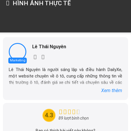
HÌNH ẢNH THỰC TẾ
Lê Thái Nguyên
Marketing
Lê Thái Nguyên là người sáng lập và điều hành DailyXe,
một website chuyên về ô tô, cung cấp những thông tin về
thị trường ô tô, đánh giá xe chi tiết và chuyên sâu về các
dòng xe ô tô.
Xem thêm
Với niềm đam mê mãnh liệt với xe hơi, Tôi đã xây dựng
DailyXe trở thành một trong những địa chỉ tin cậy hàng
đầu cho những người yêu thích ô tô tại Việt Nam. Hãy
4.3
theo dõi tôi để cập nhật thông tin về thị trường ô tô
89 lượt bình chọn
nhanh nhất.
Bạn có thích bài viết này không?