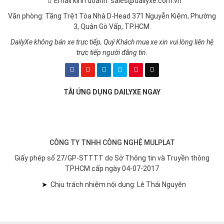
Email kinh doanh: sales@dailyxe.com.vn
Văn phòng: Tầng Trệt Tòa Nhà D-Head 371 Nguyễn Kiệm, Phường
3, Quận Gò Vấp, TP.HCM.
DailyXe không bán xe trực tiếp, Quý Khách mua xe xin vui lòng liên hệ
trực tiếp người đăng tin.
TẢI ỨNG DỤNG DAILYXE NGAY
CÔNG TY TNHH CÔNG NGHỆ MULPLAT
Giấy phép số 27/GP-STTTT do Sở Thông tin và Truyền thông
TP.HCM cấp ngày 04-07-2017
➤
Chịu trách nhiệm nội dung: Lê Thái Nguyên