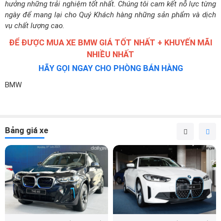
HÃY GỌI NGAY CHO PHÒNG BÁN HÀNG
BMW
Bảng giá xe
BMW iX3 M Sport (Máy điện)
BMW i4 eDrive40 (Máy điện)
3.189 triệu
3.744 triệu
Trả hàng tháng từ:
53 triệu x 60
Trả hàng tháng từ:
62 triệu x 60
Nhận báo giá
Nhận báo giá
Đăng ký lái thử
Đăng ký lái thử