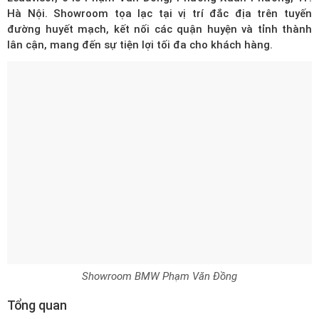
Hà Nội. Showroom tọa lạc tại vị trí đắc địa trên tuyến
đường huyết mạch, kết nối các quận huyện và tỉnh thành
lân cận, mang đến sự tiện lợi tối đa cho khách hàng.
Showroom BMW Phạm Văn Đồng
Tổng quan
2
Có tổng diện tích hơn 1000m
, BMW Phạm Văn Đồng xây dựng
đạt theo tiêu chuẩn của BMW toàn cầu, đầy đủ khu vực phòng