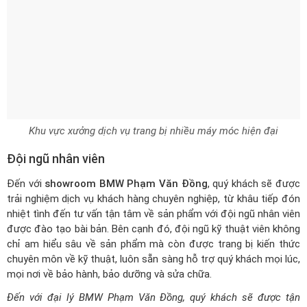
Khu vực xưởng dịch vụ trang bị nhiều máy móc hiện đại
Đội ngũ nhân viên
Đến với
showroom BMW Phạm Văn Đồng
, quý khách sẽ được
trải nghiệm dịch vụ khách hàng chuyên nghiệp, từ khâu tiếp đón
nhiệt tình đến tư vấn tận tâm về sản phẩm với đội ngũ nhân viên
được đào tạo bài bản. Bên cạnh đó, đội ngũ kỹ thuật viên không
chỉ am hiểu sâu về sản phẩm mà còn được trang bị kiến thức
chuyên môn về kỹ thuật, luôn sẵn sàng hỗ trợ quý khách mọi lúc,
mọi nơi về bảo hành, bảo dưỡng và sửa chữa.
Đến với đại lý BMW Phạm Văn Đồng, quý khách sẽ được tận
hưởng những trải nghiệm tốt nhất. Chúng tôi cam kết nỗ lực từng
ngày để mang lại cho Quý Khách hàng những sản phẩm và dịch
vụ chất lượng cao.
ĐỂ ĐƯỢC MUA XE BMW GIÁ TỐT NHẤT + KHUYẾN MÃI
NHIỀU NHẤT