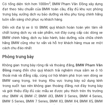
trưng bày, xưởng dịch vụ bảo dưỡng và khu phụ tùng chính hãng
luôn sẵn sàng chờ phục vụ khách hàng.
Đến với
đại lý xe ô tô BMW
, quý khách hoàn toàn yên tâm về
chất lượng dịch vụ và sản phẩm, nơi đây cung cấp các dòng xe
BMW chính hãng, dịch vụ bảo hành, bảo dưỡng, sửa chữa chính
hãng BMW cũng như tư vấn và hỗ trợ khách hàng mua xe một
cách chu đáo nhất.
Phòng trưng bày
Không gian trưng bày rộng rãi và thoáng đãng,
BMW Phạm Văn
Đồng
mang đến cho quý khách trải nghiệm mua sắm xe ô tô
thoải mái và đẳng cấp, cùng cơ hội khám phá trọn vẹn dòng xe
BMW sang trọng, trẻ trung. Khu vực trưng bày sử dụng kính
trong suốt tạo nên không gian thoáng đãng, nơi đây trưng bày
và giới thiệu đầy đủ các mẫu xe được yêu thích trên thị trường
như: BMW i4, BMW i7, BMW iX3, BMW 3 Series, BMW 4 Series,
BMW 5 Series, BMW 7 Series, BMW X3, BMW X4, BMW X5, BMW
X6,... với bảng màu đa dạng và nhiều phiên bản thịnh hành.