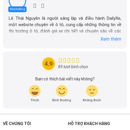
Lê Thái Nguyên
Marketing
Lê Thái Nguyên là người sáng lập và điều hành DailyXe,
một website chuyên về ô tô, cung cấp những thông tin về
thị trường ô tô, đánh giá xe chi tiết và chuyên sâu về các
dòng xe ô tô.
Xem thêm
Với niềm đam mê mãnh liệt với xe hơi, Tôi đã xây dựng
DailyXe trở thành một trong những địa chỉ tin cậy hàng
đầu cho những người yêu thích ô tô tại Việt Nam. Hãy
4.9
theo dõi tôi để cập nhật thông tin về thị trường ô tô
89 lượt bình chọn
nhanh nhất.
Bạn có thích bài viết này không?