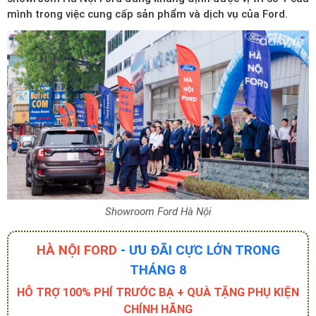
mình trong việc cung cấp sản phẩm và dịch vụ của Ford.
Showroom Ford Hà Nội
HÀ NỘI FORD
- ƯU ĐÃI CỰC LỚN TRONG
THÁNG 8
HỖ TRỢ 100% PHÍ TRƯỚC BẠ + QUÀ TẶNG PHỤ KIỆN
CHÍNH HÃNG