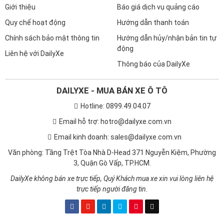
Thích
Bình thường
Không thích
VỀ CHÚNG TÔI
HỖ TRỢ KHÁCH HÀNG
Giới thiệu
Báo giá dịch vụ quảng cáo
Quy chế hoạt động
Hướng dẫn thanh toán
Chính sách bảo mật thông tin
Hướng dẫn hủy/nhận bản tin tự
động
Liên hệ với DailyXe
Thông báo của DailyXe
DAILYXE - MUA BÁN XE Ô TÔ
Hotline: 0899.49.04.07
Email hỗ trợ: hotro@dailyxe.com.vn
Email kinh doanh: sales@dailyxe.com.vn
Văn phòng: Tầng Trệt Tòa Nhà D-Head 371 Nguyễn Kiệm, Phường
3, Quận Gò Vấp, TP.HCM.