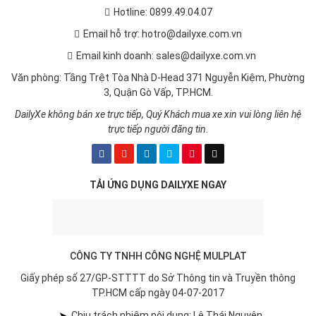
Hotline: 0899.49.04.07
Email hỗ trợ: hotro@dailyxe.com.vn
Email kinh doanh: sales@dailyxe.com.vn
Văn phòng: Tầng Trệt Tòa Nhà D-Head 371 Nguyễn Kiệm, Phường
3, Quận Gò Vấp, TP.HCM.
DailyXe không bán xe trực tiếp, Quý Khách mua xe xin vui lòng liên hệ
trực tiếp người đăng tin.
TẢI ỨNG DỤNG DAILYXE NGAY
CÔNG TY TNHH CÔNG NGHỆ MULPLAT
Giấy phép số 27/GP-STTTT do Sở Thông tin và Truyền thông
TP.HCM cấp ngày 04-07-2017
➤
Chịu trách nhiệm nội dung: Lê Thái Nguyên