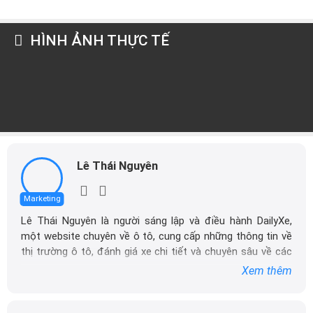
HÌNH ẢNH THỰC TẾ
Lê Thái Nguyên
Marketing
Lê Thái Nguyên là người sáng lập và điều hành DailyXe,
một website chuyên về ô tô, cung cấp những thông tin về
thị trường ô tô, đánh giá xe chi tiết và chuyên sâu về các
dòng xe ô tô.
Xem thêm
Với niềm đam mê mãnh liệt với xe hơi, Tôi đã xây dựng
DailyXe trở thành một trong những địa chỉ tin cậy hàng