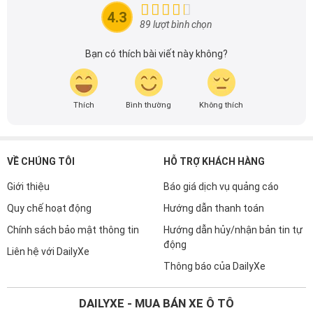
đầu cho những người yêu thích ô tô tại Việt Nam. Hãy
4.3
theo dõi tôi để cập nhật thông tin về thị trường ô tô
89 lượt bình chọn
nhanh nhất.
Bạn có thích bài viết này không?
Thích
Bình thường
Không thích
VỀ CHÚNG TÔI
HỖ TRỢ KHÁCH HÀNG
Giới thiệu
Báo giá dịch vụ quảng cáo
Quy chế hoạt động
Hướng dẫn thanh toán
Chính sách bảo mật thông tin
Hướng dẫn hủy/nhận bản tin tự
động
Liên hệ với DailyXe
Thông báo của DailyXe
DAILYXE - MUA BÁN XE Ô TÔ