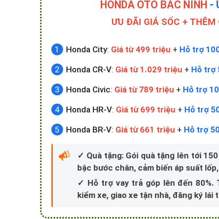
HONDA ÔTÔ BẮC NINH
- 
ƯU ĐÃI GIÁ SỐC + THÊM
Honda City
:
Giá từ 499 triệu
+
Hỗ trợ 10
Honda CR-V
:
Giá từ 1.029 triệu
+
Hỗ trợ 
Honda Civic
:
Giá từ 789 triệu
+
Hỗ trợ 10
Honda HR-V
:
Giá từ 699 triệu
+
Hỗ trợ 5
Honda BR-V
:
Giá từ 661 triệu
+
Hỗ trợ 5
✓ Quà tặng: Gói quà tặng lên tới 150
bậc bước chân, cảm biến áp suất lốp,.
✓ Hỗ trợ vay trả góp lên đến 80%.
kiểm xe, giao xe tận nhà, đăng ký lái