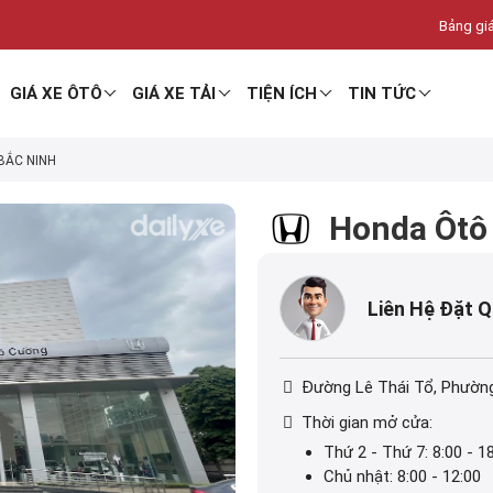
Bảng giá
GIÁ XE ÔTÔ
GIÁ XE TẢI
TIỆN ÍCH
TIN TỨC
BẮC NINH
Honda Ôtô
Liên Hệ Đặt 
Đường Lê Thái Tổ, Phườn
Thời gian mở cửa:
Thứ 2 - Thứ 7: 8:00 - 1
Chủ nhật: 8:00 - 12:00