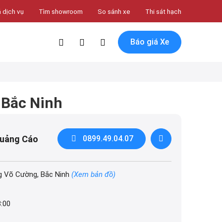
 dịch vụ
Tìm showroom
So sánh xe
Thi sát hạch
Báo giá Xe
 Bắc Ninh
Quảng Cáo
0899.49.04.07
g Võ Cường, Bắc Ninh
(Xem bản đồ)
8:00