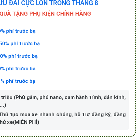
ƯU ĐÃI CỰC LỚN TRONG THÁNG 8
 QUÀ TẶNG PHỤ KIỆN CHÍNH HÃNG
0% phí trước bạ
50% phí trước bạ
0% phí trước bạ
0% phí trước bạ
0% phí trước bạ
 triệu (Phủ gầm, phủ nano, cam hành trình, dán kính,
..)
 Thủ tục mua xe nhanh chóng, hỗ trợ đăng ký, đăng
 thử xe(MIỄN PHÍ)