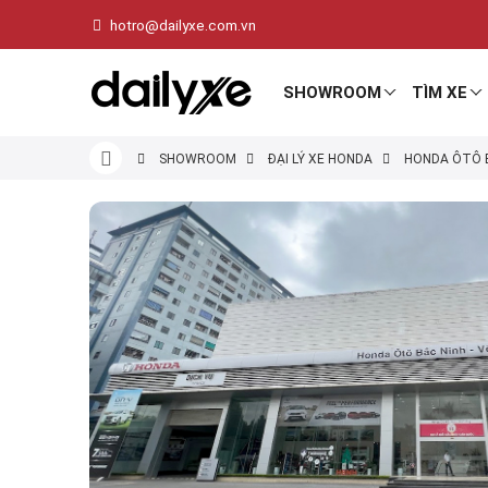
hotro@dailyxe.com.vn
SHOWROOM
TÌM XE
SHOWROOM
ĐẠI LÝ XE HONDA
HONDA ÔTÔ 