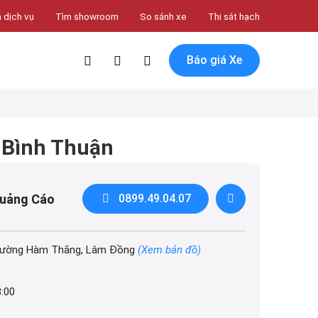
 dịch vụ
Tìm showroom
So sánh xe
Thi sát hạch
Báo giá Xe
 Bình Thuận
Quảng Cáo
0899.49.04.07
Phường Hàm Thắng, Lâm Đồng
(Xem bản đồ)
8:00