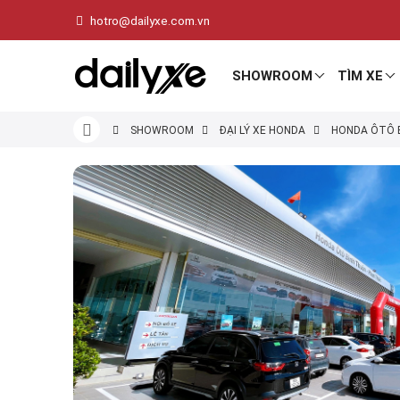
hotro@dailyxe.com.vn
SHOWROOM
TÌM XE
SHOWROOM
ĐẠI LÝ XE HONDA
HONDA ÔTÔ 