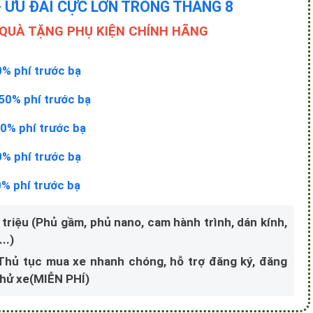
- ƯU ĐÃI CỰC LỚN TRONG THÁNG 8
 QUÀ TẶNG PHỤ KIỆN CHÍNH HÃNG
0% phí trước bạ
50% phí trước bạ
0% phí trước bạ
0% phí trước bạ
0% phí trước bạ
 triệu (Phủ gầm, phủ nano, cam hành trình, dán kính,
..)
 Thủ tục mua xe nhanh chóng, hỗ trợ đăng ký, đăng
 thử xe(MIỄN PHÍ)