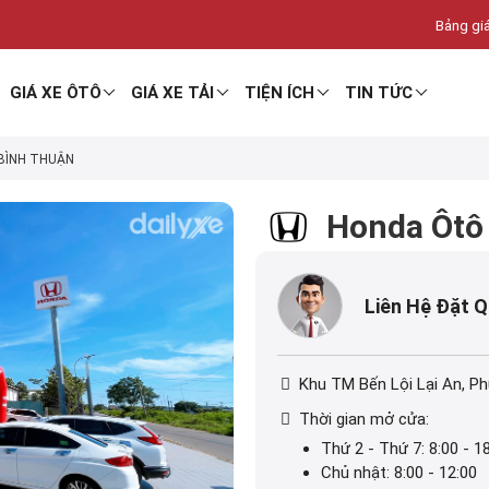
Bảng giá
GIÁ XE ÔTÔ
GIÁ XE TẢI
TIỆN ÍCH
TIN TỨC
BÌNH THUẬN
Honda Ôtô
Liên Hệ Đặt 
Khu TM Bến Lội Lại An, 
Thời gian mở cửa:
Thứ 2 - Thứ 7: 8:00 - 1
Chủ nhật: 8:00 - 12:00