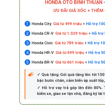
HONDA ÔTÔ BÌNH THUẬN
ƯU ĐÃI GIÁ SỐC + THÊM
Honda City
:
Giá từ 499 triệu
+
Hỗ trợ 10
Honda CR-V
:
Giá từ 1.029 triệu
+
Hỗ trợ 
Honda Civic
:
Giá từ 789 triệu
+
Hỗ trợ 10
Honda HR-V
:
Giá từ 699 triệu
+
Hỗ trợ 5
Honda BR-V
:
Giá từ 661 triệu
+
Hỗ trợ 5
✓ Quà tặng: Gói quà tặng lên tới 150
bậc bước chân, cảm biến áp suất lốp,.
✓ Hỗ trợ vay trả góp lên đến 80%.
kiểm xe, giao xe tận nhà, đăng ký lái