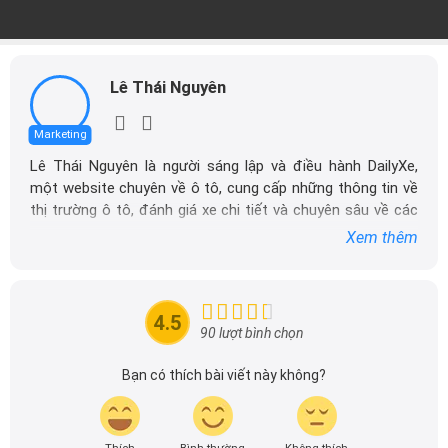
Lê Thái Nguyên
Marketing
Lê Thái Nguyên là người sáng lập và điều hành DailyXe,
một website chuyên về ô tô, cung cấp những thông tin về
thị trường ô tô, đánh giá xe chi tiết và chuyên sâu về các
dòng xe ô tô.
Xem thêm
Với niềm đam mê mãnh liệt với xe hơi, Tôi đã xây dựng
DailyXe trở thành một trong những địa chỉ tin cậy hàng
đầu cho những người yêu thích ô tô tại Việt Nam. Hãy
4.5
theo dõi tôi để cập nhật thông tin về thị trường ô tô
90 lượt bình chọn
nhanh nhất.
Bạn có thích bài viết này không?