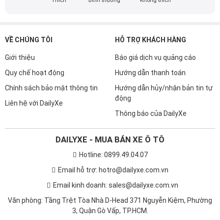
Thích
Bình thường
Không thích
VỀ CHÚNG TÔI
HỖ TRỢ KHÁCH HÀNG
Giới thiệu
Báo giá dịch vụ quảng cáo
Quy chế hoạt động
Hướng dẫn thanh toán
Chính sách bảo mật thông tin
Hướng dẫn hủy/nhận bản tin tự
động
Liên hệ với DailyXe
Thông báo của DailyXe
DAILYXE - MUA BÁN XE Ô TÔ
Hotline: 0899.49.04.07
Email hỗ trợ: hotro@dailyxe.com.vn
Email kinh doanh: sales@dailyxe.com.vn
Văn phòng: Tầng Trệt Tòa Nhà D-Head 371 Nguyễn Kiệm, Phường
3, Quận Gò Vấp, TP.HCM.