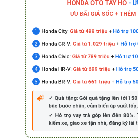
HONDA ÔTÔ TÂY HỒ
- Ư
ƯU ĐÃI GIÁ SỐC + THÊM
Honda City
:
Giá từ 499 triệu
+
Hỗ trợ 10
Honda CR-V
:
Giá từ 1.029 triệu
+
Hỗ trợ 
Honda Civic
:
Giá từ 789 triệu
+
Hỗ trợ 10
Honda HR-V
:
Giá từ 699 triệu
+
Hỗ trợ 5
Honda BR-V
:
Giá từ 661 triệu
+
Hỗ trợ 5
✓ Quà tặng: Gói quà tặng lên tới 150
bậc bước chân, cảm biến áp suất lốp,.
✓ Hỗ trợ vay trả góp lên đến 80%.
kiểm xe, giao xe tận nhà, đăng ký lái