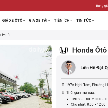
Bảng giá
GIÁ XE ÔTÔ
GIÁ XE TẢI
TIỆN ÍCH
TIN TỨC
TÂY HỒ
Honda Ôtô
Liên Hệ Đặt 
197A Nghi Tàm, Phường H
Thời gian mở cửa:
Thứ 2 - Thứ 7: 8:00 - 1
Chủ nhật: 8:00 - 12:00