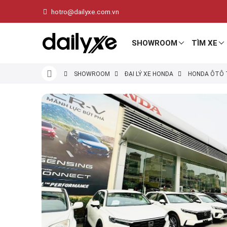
hotro@dailyxe.com.vn
SHOWROOM
TÌM XE
SHOWROOM
ĐẠI LÝ XE HONDA
HONDA ÔTÔ 