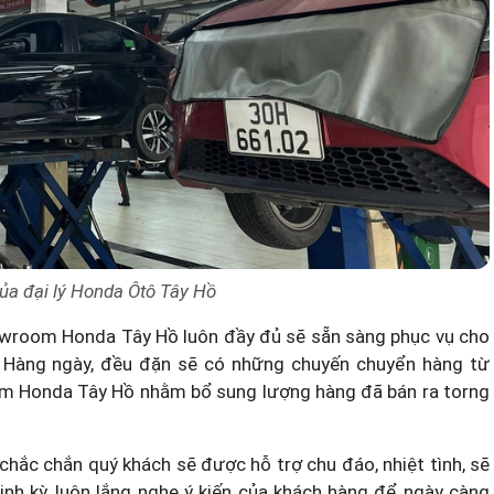
ủa đại lý Honda Ôtô Tây Hồ
howroom Honda Tây Hồ luôn đầy đủ sẽ sẵn sàng phục vụ cho
ý. Hàng ngày, đều đặn sẽ có những chuyến chuyển hàng từ
om Honda Tây Hồ nhằm bổ sung lượng hàng đã bán ra torng
hắc chắn quý khách sẽ được hỗ trợ chu đáo, nhiệt tình, sẽ
h kỳ, luôn lắng nghe ý kiến của khách hàng để ngày càng