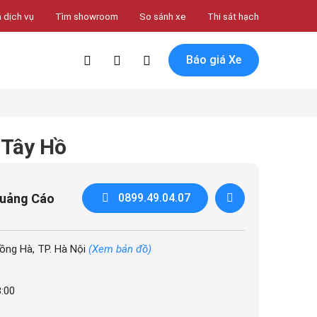
 dịch vụ
Tìm showroom
So sánh xe
Thi sát hạch
Báo giá Xe
 Tây Hồ
Quảng Cáo
0899.49.04.07
ồng Hà, TP. Hà Nội
(Xem bản đồ)
8:00