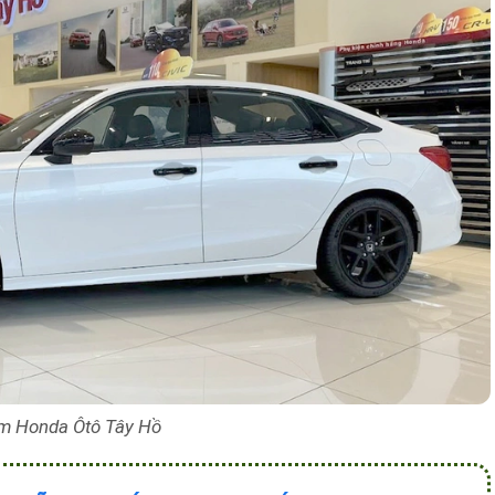
m Honda Ôtô Tây Hồ