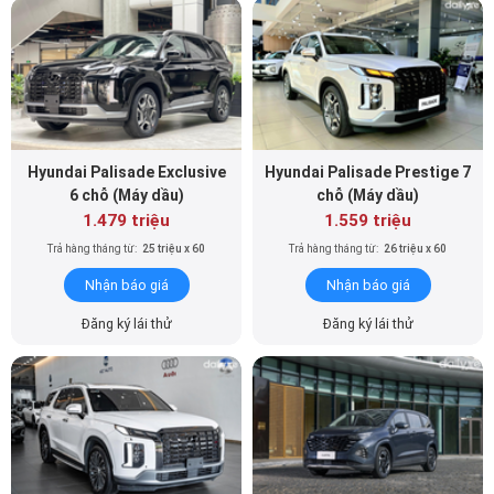
Hyundai Palisade Exclusive
Hyundai Palisade Prestige 7
6 chỗ (Máy dầu)
chỗ (Máy dầu)
1.479 triệu
1.559 triệu
Trả hàng tháng từ:
25 triệu x 60
Trả hàng tháng từ:
26 triệu x 60
Nhận báo giá
Nhận báo giá
Đăng ký lái thử
Đăng ký lái thử
Hyundai Palisade Prestige 6
Hyundai Custin 1.5T Tiêu