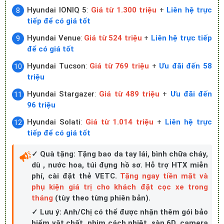
Hyundai IONIQ 5
:
Giá từ 1.300 triệu
+
Liên hệ trực
tiếp để có giá tốt
Hyundai Venue
:
Giá từ 524 triệu
+
Liên hệ trực tiếp
để có giá tốt
Hyundai Tucson
:
Giá từ 769 triệu
+
Ưu đãi đến 58
triệu
Hyundai Stargazer
:
Giá từ 489 triệu
+
Ưu đãi đến
96 triệu
Hyundai Solati
:
Giá từ 1.014 triệu
+
Liên hệ trực
tiếp để có giá tốt
✓ Quà tặng: Tặng bao da tay lái, bình chữa cháy,
dù , nước hoa, túi đựng hồ sơ. Hỗ trợ HTX miễn
phí, cài đặt thẻ VETC.
Tặng ngay tiền mặt và
phụ kiện giá trị cho khách đặt cọc xe trong
tháng
(tùy theo từng phiên bản).
✓ Lưu ý: Anh/Chị có thể được nhận thêm gói bảo
hiểm vật chất, phim cách nhiệt, sàn 6D, camera