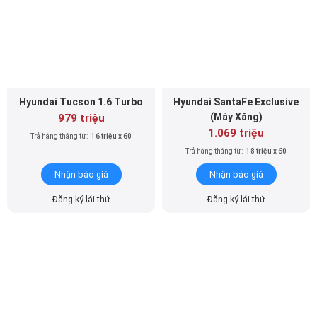
Hyundai Tucson 1.6 Turbo
Hyundai SantaFe Exclusive
(Máy Xăng)
979 triệu
1.069 triệu
Trả hàng tháng từ:
16 triệu x 60
Trả hàng tháng từ:
18 triệu x 60
Nhận báo giá
Nhận báo giá
Đăng ký lái thử
Đăng ký lái thử
Hyundai SantaFe Prestige
Hyundai SantaFe Caligraphy
(Máy Xăng)
7 chỗ (Máy Xăng)