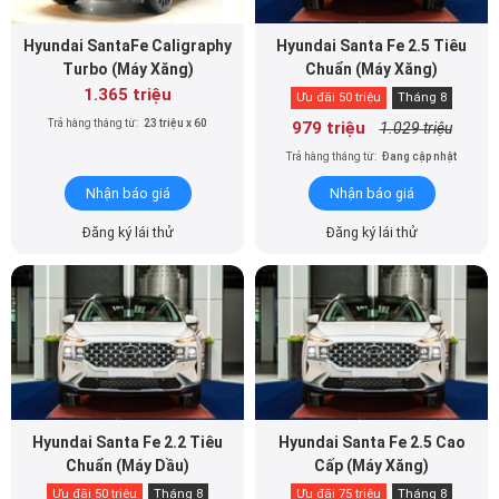
Hyundai SantaFe Caligraphy
Hyundai Santa Fe 2.5 Tiêu
Turbo (Máy Xăng)
Chuẩn (Máy Xăng)
1.365 triệu
Ưu đãi 50 triệu
Tháng 8
Trả hàng tháng từ:
23 triệu x 60
979 triệu
1.029 triệu
Trả hàng tháng từ:
Đang cập nhật
Nhận báo giá
Nhận báo giá
Đăng ký lái thử
Đăng ký lái thử
Hyundai Santa Fe 2.2 Tiêu
Hyundai Santa Fe 2.5 Cao
Chuẩn (Máy Dầu)
Cấp (Máy Xăng)
Ưu đãi 50 triệu
Tháng 8
Ưu đãi 75 triệu
Tháng 8