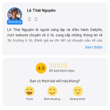
Lê Thái Nguyên
Marketing
Lê Thái Nguyên là người sáng lập và điều hành DailyXe,
một website chuyên về ô tô, cung cấp những thông tin về
thị trường ô tô, đánh giá xe chi tiết và chuyên sâu về các
dòng xe ô tô.
Xem thêm
Với niềm đam mê mãnh liệt với xe hơi, Tôi đã xây dựng
DailyXe trở thành một trong những địa chỉ tin cậy hàng
đầu cho những người yêu thích ô tô tại Việt Nam. Hãy
4.9
theo dõi tôi để cập nhật thông tin về thị trường ô tô
89 lượt bình chọn
nhanh nhất.
Bạn có thích bài viết này không?
Thích
Bình thường
Không thích