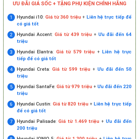
ƯU ĐÃI GIÁ SỐC + TẶNG PHỤ KIỆN CHÍNH HÃNG
Hyundai i10
:
Giá từ 360 triệu
+
Liên hệ trực tiếp để
có giá tốt
Hyundai Accent
:
Giá từ 439 triệu
+
Ưu đãi đến 64
triệu
Hyundai Elantra
:
Giá từ 579 triệu
+
Liên hệ trực
tiếp để có giá tốt
Hyundai Creta
:
Giá từ 599 triệu
+
Ưu đãi đến 50
triệu
Hyundai SantaFe
:
Giá từ 979 triệu
+
Ưu đãi đến 220
triệu
Hyundai Custin
:
Giá từ 820 triệu
+
Liên hệ trực tiếp
để có giá tốt
Hyundai Palisade
:
Giá từ 1.469 triệu
+
Ưu đãi đến
200 triệu
Hyundai IONIQ 5
:
Giá từ 1.300 triệu
+
Liên hệ trực