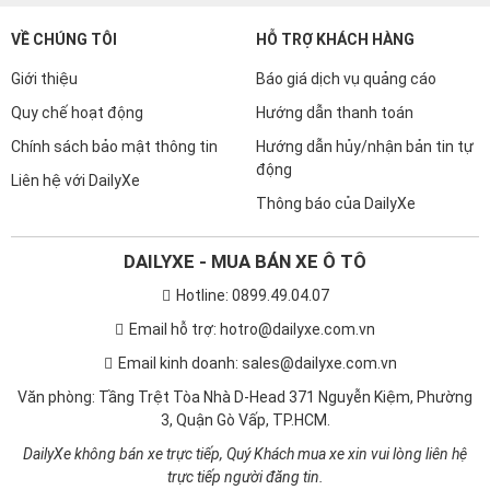
VỀ CHÚNG TÔI
HỖ TRỢ KHÁCH HÀNG
Giới thiệu
Báo giá dịch vụ quảng cáo
Quy chế hoạt động
Hướng dẫn thanh toán
Chính sách bảo mật thông tin
Hướng dẫn hủy/nhận bản tin tự
động
Liên hệ với DailyXe
Thông báo của DailyXe
DAILYXE - MUA BÁN XE Ô TÔ
Hotline: 0899.49.04.07
Email hỗ trợ: hotro@dailyxe.com.vn
Email kinh doanh: sales@dailyxe.com.vn
Văn phòng: Tầng Trệt Tòa Nhà D-Head 371 Nguyễn Kiệm, Phường
3, Quận Gò Vấp, TP.HCM.
DailyXe không bán xe trực tiếp, Quý Khách mua xe xin vui lòng liên hệ