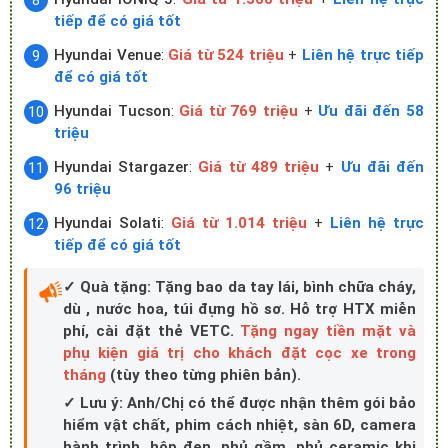
tiếp để có giá tốt
Hyundai Venue
:
Giá từ 524 triệu
+
Liên hệ trực tiếp
để có giá tốt
Hyundai Tucson
:
Giá từ 769 triệu
+
Ưu đãi đến 58
triệu
Hyundai Stargazer
:
Giá từ 489 triệu
+
Ưu đãi đến
96 triệu
Hyundai Solati
:
Giá từ 1.014 triệu
+
Liên hệ trực
tiếp để có giá tốt
✓ Quà tặng: Tặng bao da tay lái, bình chữa cháy,
dù , nước hoa, túi đựng hồ sơ. Hỗ trợ HTX miễn
phí, cài đặt thẻ VETC.
Tặng ngay tiền mặt và
phụ kiện giá trị cho khách đặt cọc xe trong
tháng
(tùy theo từng phiên bản).
✓ Lưu ý: Anh/Chị có thể được nhận thêm gói bảo
hiểm vật chất, phim cách nhiệt, sàn 6D, camera
hành trình, hộp đen, phủ gầm, phủ ceramic khi