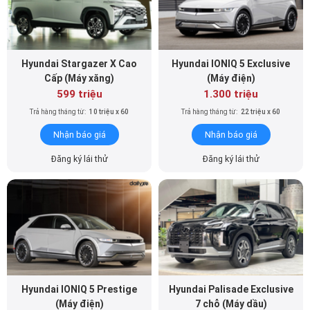
Hyundai Stargazer X Cao
Hyundai IONIQ 5 Exclusive
Cấp (Máy xăng)
(Máy điện)
599 triệu
1.300 triệu
Trả hàng tháng từ:
10 triệu x 60
Trả hàng tháng từ:
22 triệu x 60
Nhận báo giá
Nhận báo giá
Đăng ký lái thử
Đăng ký lái thử
Hyundai IONIQ 5 Prestige
Hyundai Palisade Exclusive
(Máy điện)
7 chỗ (Máy dầu)