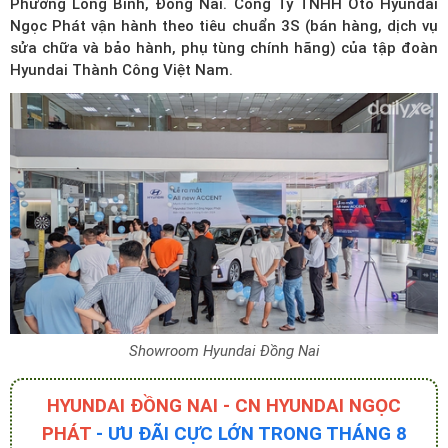
Phường Long Bình, Đồng Nai. Công Ty TNHH Ôtô Hyundai
Ngọc Phát vận hành theo tiêu chuẩn 3S (bán hàng, dịch vụ
sửa chữa và bảo hành, phụ tùng chính hãng) của tập đoàn
Hyundai Thành Công Việt Nam.
Showroom Hyundai Đồng Nai
HYUNDAI ĐỒNG NAI - CN HYUNDAI NGỌC
PHÁT
- ƯU ĐÃI CỰC LỚN TRONG THÁNG 8