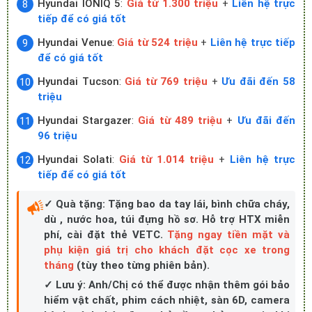
Hyundai IONIQ 5
:
Giá từ 1.300 triệu
+
Liên hệ trực
tiếp để có giá tốt
Hyundai Venue
:
Giá từ 524 triệu
+
Liên hệ trực tiếp
để có giá tốt
Hyundai Tucson
:
Giá từ 769 triệu
+
Ưu đãi đến 58
triệu
Hyundai Stargazer
:
Giá từ 489 triệu
+
Ưu đãi đến
96 triệu
Hyundai Solati
:
Giá từ 1.014 triệu
+
Liên hệ trực
tiếp để có giá tốt
✓ Quà tặng: Tặng bao da tay lái, bình chữa cháy,
dù , nước hoa, túi đựng hồ sơ. Hỗ trợ HTX miễn
phí, cài đặt thẻ VETC.
Tặng ngay tiền mặt và
phụ kiện giá trị cho khách đặt cọc xe trong
tháng
(tùy theo từng phiên bản).
✓ Lưu ý: Anh/Chị có thể được nhận thêm gói bảo
hiểm vật chất, phim cách nhiệt, sàn 6D, camera