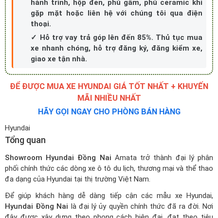
hành trình, hộp đen, phủ gầm, phủ ceramic khi
gặp mặt hoặc liên hệ với chúng tôi qua điện
thoại.
✓ Hỗ trợ vay trả góp lên đến 85%. Thủ tục mua
xe nhanh chóng, hỗ trợ đăng ký, đăng kiểm xe,
giao xe tận nhà.
ĐỂ ĐƯỢC MUA XE HYUNDAI GIÁ TỐT NHẤT + KHUYẾN
MÃI NHIỀU NHẤT
HÃY GỌI NGAY CHO PHÒNG BÁN HÀNG
Hyundai
Tổng quan
Showroom Hyundai Đồng Nai
Amata trở thành đại lý phân
phối chính thức các dòng xe ô tô du lịch, thương mại và thể thao
đa dạng của Hyundai tại thị trường Việt Nam.
Để giúp khách hàng dễ dàng tiếp cận các mẫu xe Hyundai,
Hyundai Đồng Nai
là đại lý ủy quyền chính thức đã ra đời. Nơi
đây được xây dựng theo phong cách hiện đại, đạt theo tiêu