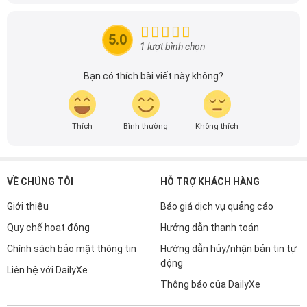
Với niềm đam mê mãnh liệt với xe hơi, Tôi đã xây dựng
DailyXe trở thành một trong những địa chỉ tin cậy hàng
đầu cho những người yêu thích ô tô tại Việt Nam. Hãy
5.0
theo dõi tôi để cập nhật thông tin về thị trường ô tô
1 lượt bình chọn
nhanh nhất.
Bạn có thích bài viết này không?
Thích
Bình thường
Không thích
VỀ CHÚNG TÔI
HỖ TRỢ KHÁCH HÀNG
Giới thiệu
Báo giá dịch vụ quảng cáo
Quy chế hoạt động
Hướng dẫn thanh toán
Chính sách bảo mật thông tin
Hướng dẫn hủy/nhận bản tin tự
động
Liên hệ với DailyXe
Thông báo của DailyXe