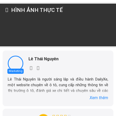
HÌNH ẢNH THỰC TẾ
Lê Thái Nguyên
Marketing
Lê Thái Nguyên là người sáng lập và điều hành DailyXe,
một website chuyên về ô tô, cung cấp những thông tin về
thị trường ô tô, đánh giá xe chi tiết và chuyên sâu về các
dòng xe ô tô.
Xem thêm
Với niềm đam mê mãnh liệt với xe hơi, Tôi đã xây dựng
DailyXe trở thành một trong những địa chỉ tin cậy hàng