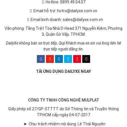
Hotline: 0899.49.04.07
Email hỗ trợ: hotro@dailyxe.com.vn
Email kinh doanh: sales@dailyxe.com.vn
Văn phòng: Tầng Trệt Tòa Nhà D-Head 371 Nguyễn Kiệm, Phường
3, Quận Gò Vấp, TP.HCM.
DailyXe không bán xe trực tiếp, Quý Khách mua xe xin vui lòng liên hệ
trực tiếp người đăng tin.
TẢI ỨNG DỤNG DAILYXE NGAY
CÔNG TY TNHH CÔNG NGHỆ MULPLAT
Giấy phép số 27/GP-STTTT do Sở Thông tin và Truyền thông
TP.HCM cấp ngày 04-07-2017
➤
Chịu trách nhiệm nội dung: Lê Thái Nguyên