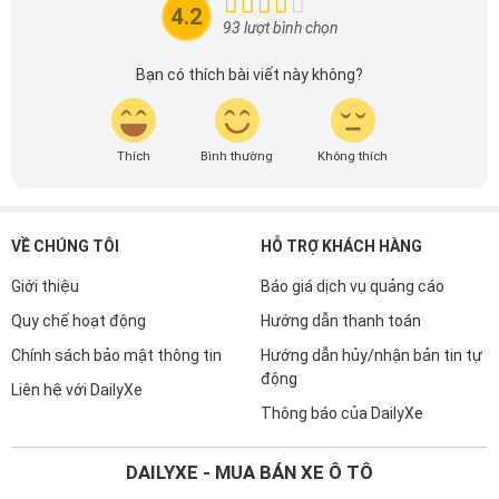
đầu cho những người yêu thích ô tô tại Việt Nam. Hãy
4.2
theo dõi tôi để cập nhật thông tin về thị trường ô tô
93 lượt bình chọn
nhanh nhất.
Bạn có thích bài viết này không?
Thích
Bình thường
Không thích
VỀ CHÚNG TÔI
HỖ TRỢ KHÁCH HÀNG
Giới thiệu
Báo giá dịch vụ quảng cáo
Quy chế hoạt động
Hướng dẫn thanh toán
Chính sách bảo mật thông tin
Hướng dẫn hủy/nhận bản tin tự
động
Liên hệ với DailyXe
Thông báo của DailyXe
DAILYXE - MUA BÁN XE Ô TÔ