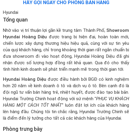
HÃY GỌI NGAY CHO PHÒNG BÁN HÀNG
Hyundai
Tổng quan
Nhờ vào vị trí thuận lợi gần kề trung tâm Thành Phố,
Showroom
Hyundai Hoàng Diệu
được trang bị hiện đại, hoàn toàn mới,
chiến lược xây dựng thương hiệu hiệu quả, cùng với sự tin yêu
của quý khách hàng, chỉ trong khoảng thời gian rất ngắn chuẩn bị
đưa showroom đi vào hoạt động, Hyundai Hoàng Diệu đã ghi
nhận được số lượng hợp đồng rất khả quan. Qua đó cho thấy
tình hình kinh doanh sẽ phát triển mạnh mẽ trong thời gian tới.
Hyundai Hoàng Diệu
được điều hành bởi BGĐ có kinh nghiệm
hơn 20 năm về kinh doanh ô tô và dịch vụ ô tô. Bên cạnh đó là
đội ngũ tư vấn bán hàng trẻ, nhiệt huyết, được đào tạo bài bản.
Hyundai Trường Chinh hoạt động với sứ mệnh ''
PHỤC VỤ KHÁCH
HÀNG MỘT CÁCH TỐT NHẤT
'' luôn đặt lợi ích của khách hàng
lên hàng đầu. Chúng tôi tin chắc rằng, Hyundai Trường Chinh sẽ
là điểm đến lý tưởng cho tất cả các khách hàng của Hyundai.
Phòng trưng bày