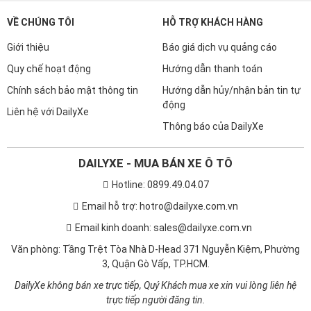
VỀ CHÚNG TÔI
HỖ TRỢ KHÁCH HÀNG
Giới thiệu
Báo giá dịch vụ quảng cáo
Quy chế hoạt động
Hướng dẫn thanh toán
Chính sách bảo mật thông tin
Hướng dẫn hủy/nhận bản tin tự
động
Liên hệ với DailyXe
Thông báo của DailyXe
DAILYXE - MUA BÁN XE Ô TÔ
Hotline: 0899.49.04.07
Email hỗ trợ: hotro@dailyxe.com.vn
Email kinh doanh: sales@dailyxe.com.vn
Văn phòng: Tầng Trệt Tòa Nhà D-Head 371 Nguyễn Kiệm, Phường
3, Quận Gò Vấp, TP.HCM.
DailyXe không bán xe trực tiếp, Quý Khách mua xe xin vui lòng liên hệ
trực tiếp người đăng tin.