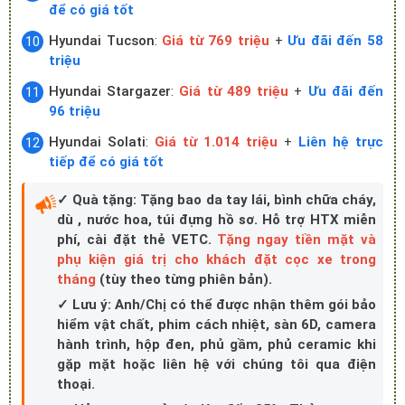
để có giá tốt
Hyundai Tucson
:
Giá từ 769 triệu
+
Ưu đãi đến 58
triệu
Hyundai Stargazer
:
Giá từ 489 triệu
+
Ưu đãi đến
96 triệu
Hyundai Solati
:
Giá từ 1.014 triệu
+
Liên hệ trực
tiếp để có giá tốt
✓ Quà tặng: Tặng bao da tay lái, bình chữa cháy,
dù , nước hoa, túi đựng hồ sơ. Hỗ trợ HTX miễn
phí, cài đặt thẻ VETC.
Tặng ngay tiền mặt và
phụ kiện giá trị cho khách đặt cọc xe trong
tháng
(tùy theo từng phiên bản).
✓ Lưu ý: Anh/Chị có thể được nhận thêm gói bảo
hiểm vật chất, phim cách nhiệt, sàn 6D, camera
hành trình, hộp đen, phủ gầm, phủ ceramic khi
gặp mặt hoặc liên hệ với chúng tôi qua điện
thoại.