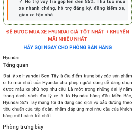
✓ Hỗ trợ vay trả góp lên đến 85%. Thủ tục mua
xe nhanh chóng, hỗ trợ đăng ký, đăng kiểm xe,
giao xe tận nhà.
ĐỂ ĐƯỢC MUA XE HYUNDAI GIÁ TỐT NHẤT + KHUYẾN
MÃI NHIỀU NHẤT
HÃY GỌI NGAY CHO PHÒNG BÁN HÀNG
Hyundai
Tổng quan
Đại lý xe Hyundai Sơn Tây
là địa điểm trưng bày các sản phẩm
ô tô mới nhất của Hyundai cho phép người dùng dễ dàng chọn
được mẫu xe phù hợp nhu cầu. Là một trong những đại lý nằm
trong
danh sách đại lý xe ô tô Hyundai
hàng đầu Miền Bắc,
Hyundai Sơn Tây mang tới đa dạng các dịch vụ bảo dưỡng theo
tiêu chuẩn của tập đoàn, nhằm đáp ứng mọi nhu cầu của khách
hàng một cách tốt nhất.
Phòng trưng bày