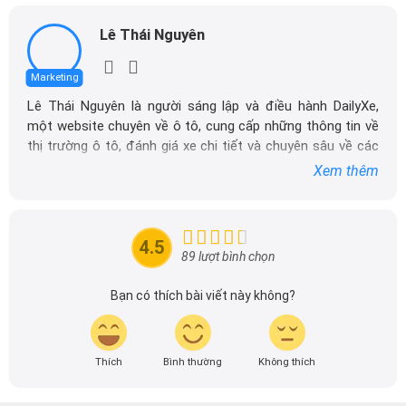
Lê Thái Nguyên
Marketing
Lê Thái Nguyên là người sáng lập và điều hành DailyXe,
một website chuyên về ô tô, cung cấp những thông tin về
thị trường ô tô, đánh giá xe chi tiết và chuyên sâu về các
dòng xe ô tô.
Xem thêm
Với niềm đam mê mãnh liệt với xe hơi, Tôi đã xây dựng
DailyXe trở thành một trong những địa chỉ tin cậy hàng
đầu cho những người yêu thích ô tô tại Việt Nam. Hãy
4.5
theo dõi tôi để cập nhật thông tin về thị trường ô tô
89 lượt bình chọn
nhanh nhất.
Bạn có thích bài viết này không?
Thích
Bình thường
Không thích