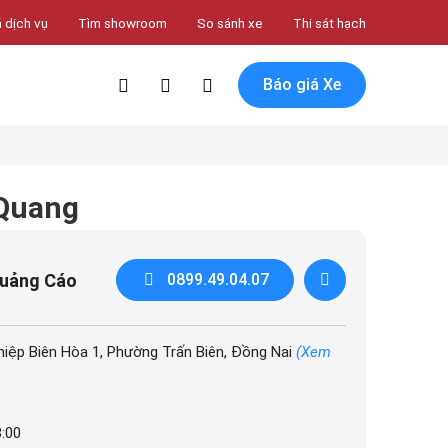
 dịch vụ
Tìm showroom
So sánh xe
Thi sát hạch
Báo giá Xe
 Quang
Quảng Cáo
0899.49.04.07
iệp Biên Hòa 1, Phường Trấn Biên, Đồng Nai
(Xem
8:00