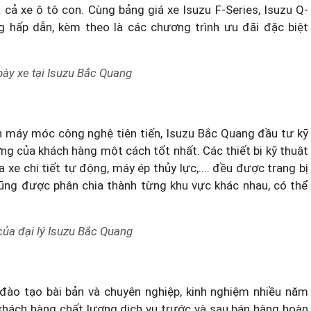
và cả xe ô tô con. Cùng bảng
giá xe Isuzu F-Series
, Isuzu Q-
cùng hấp dẫn, kèm theo là các chương trình ưu đãi đặc biệt
bày xe tại Isuzu Bắc Quang
 máy móc công nghệ tiên tiến, Isuzu Bắc Quang đầu tư kỹ
ng của khách hàng một cách tốt nhất. Các thiết bị kỹ thuật
e chi tiết tự động, máy ép thủy lực,.... đều được trang bị
ng được phân chia thành từng khu vực khác nhau, có thể
của đại lý Isuzu Bắc Quang
đào tạo bài bản và chuyên nghiệp, kinh nghiệm nhiều năm
khách hàng chất lượng dịch vụ trước và sau bán hàng hoàn