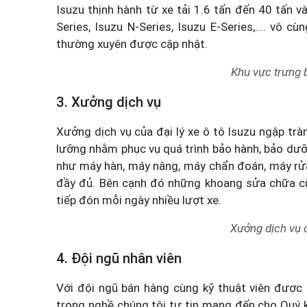
Isuzu thịnh hành từ xe tải 1.6 tấn đến 40 tấn 
Series, Isuzu N-Series, Isuzu E-Series,.... vô 
thường xuyên được cập nhật.
Khu vực trưng 
3. Xưởng dịch vụ
Xưởng dịch vụ của
đại lý xe ô tô Isuzu
ngập tràn
lưỡng nhằm phục vụ quá trình bảo hành, bảo dưỡ
như máy hàn, máy nâng, máy chẩn đoán, máy rửa x
đầy đủ. Bên cạnh đó những khoang sửa chữa cũ
tiếp đón mỗi ngày nhiều lượt xe.
Xưởng dịch vụ 
4. Đội ngũ nhân viên
Với đội ngũ bán hàng cùng kỹ thuật viên được 
trong nghề chúng tôi tự tin mang đến cho Quý 