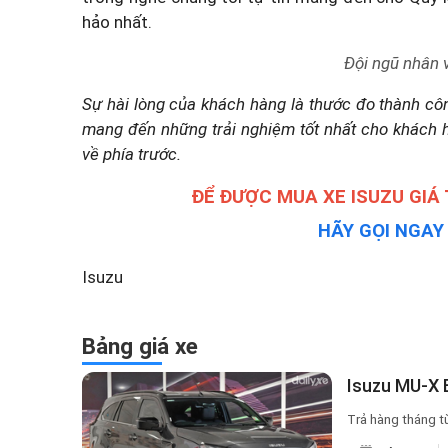
hảo nhất.
Đội ngũ nhân 
Sự hài lòng của khách hàng là thước đo thành côn
mang đến những trải nghiệm tốt nhất cho khách 
về phía trước.
ĐỂ ĐƯỢC MUA XE ISUZU GIÁ
HÃY GỌI NGA
Isuzu
Bảng giá xe
Isuzu MU-X 
Trả hàng tháng t