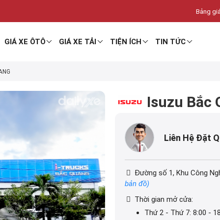
Bảng giá
GIÁ XE ÔTÔ
GIÁ XE TẢI
TIỆN ÍCH
TIN TỨC
ANG
Isuzu Bắc
Liên Hệ Đặt 
Đường số 1, Khu Công Ngh
bản đồ)
Thời gian mở cửa:
Thứ 2 - Thứ 7: 8:00 - 1