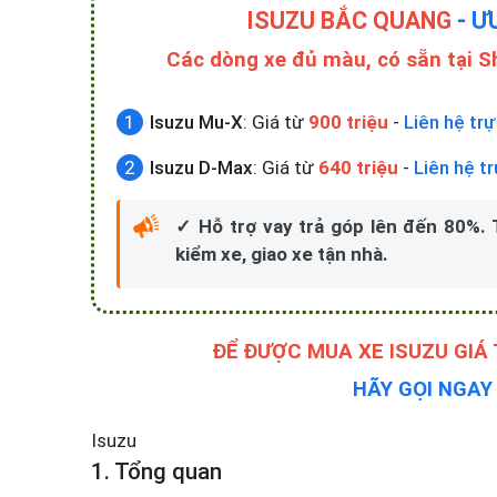
ISUZU BẮC QUANG
- Ư
Các dòng xe đủ màu, có sẵn tại 
Isuzu Mu-X
: Giá từ
900 triệu
-
Liên hệ trự
Isuzu D-Max
: Giá từ
640 triệu
-
Liên hệ t
✓ Hỗ trợ vay trả góp lên đến 80%.
kiểm xe, giao xe tận nhà.
ĐỂ ĐƯỢC MUA XE ISUZU GIÁ
HÃY GỌI NGA
Isuzu
1. Tổng quan