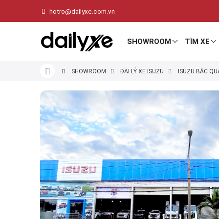
hotro@dailyxe.com.vn
SHOWROOM
TÌM XE
SHOWROOM
ĐẠI LÝ XE ISUZU
ISUZU BẮC QU