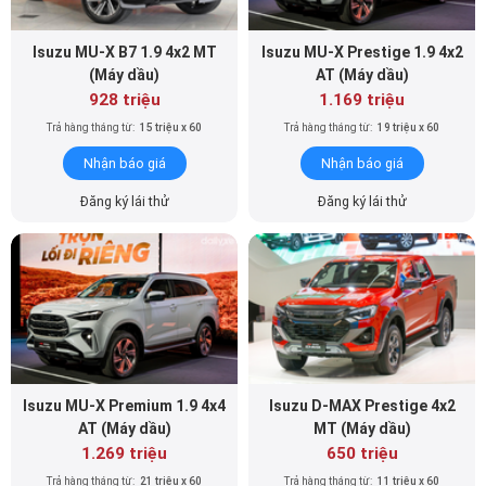
Isuzu MU-X B7 1.9 4x2 MT
Isuzu MU-X Prestige 1.9 4x2
(Máy dầu)
AT (Máy dầu)
928 triệu
1.169 triệu
Trả hàng tháng từ:
15 triệu x 60
Trả hàng tháng từ:
19 triệu x 60
Nhận báo giá
Nhận báo giá
Đăng ký lái thử
Đăng ký lái thử
Isuzu MU-X Premium 1.9 4x4
Isuzu D-MAX Prestige 4x2
AT (Máy dầu)
MT (Máy dầu)
1.269 triệu
650 triệu
Trả hàng tháng từ:
21 triệu x 60
Trả hàng tháng từ:
11 triệu x 60
Nhận báo giá
Nhận báo giá