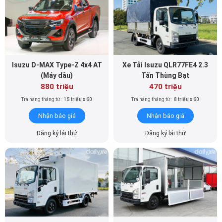
Isuzu D-MAX Type-Z 4x4 AT
Xe Tải Isuzu QLR77FE4 2.3
(Máy dầu)
Tấn Thùng Bạt
880 triệu
470 triệu
Trả hàng tháng từ:
15 triệu x 60
Trả hàng tháng từ:
8 triệu x 60
Nhận báo giá
Nhận báo giá
Đăng ký lái thử
Đăng ký lái thử
Xe Tải Isuzu QLR77FE4 2 Tấn
Xe Tải Isuzu QLR77FE4 2 Tấn
Thùng Đông Lạnh
Thùng Kín Cánh Dơi