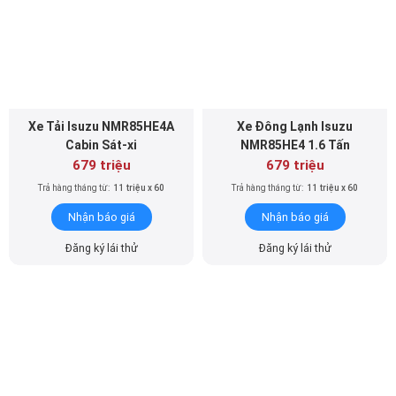
Xe Tải Isuzu NMR85HE4A
Xe Đông Lạnh Isuzu
Cabin Sát-xi
NMR85HE4 1.6 Tấn
679 triệu
679 triệu
Trả hàng tháng từ:
11 triệu x 60
Trả hàng tháng từ:
11 triệu x 60
Nhận báo giá
Nhận báo giá
Đăng ký lái thử
Đăng ký lái thử
Xe Tải Isuzu NMR85HE4 1.7
Xe Tải Isuzu NMR85HE4 2.9
Tấn Thùng Kín Bửng Nâng
Tấn Chở Gia Cầm