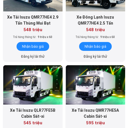
Xe Tải Isuzu QMR77HE4 2.9
Xe Đông Lạnh Isuzu
Tấn Thùng Mui Bạt
QMR77HE4 2.5 Tấn
548 triệu
548 triệu
Trả hàng tháng từ:
9 triệu x 60
Trả hàng tháng từ:
9 triệu x 60
Nhận báo giá
Nhận báo giá
Đăng ký lái thử
Đăng ký lái thử
Xe Tải Isuzu QLR77FE5B
Xe Tải Isuzu QMR77HE5A
Cabin Sát-xi
Cabin Sát-xi
545 triệu
595 triệu
Trả hàng tháng từ:
9 triệu x 60
Trả hàng tháng từ:
10 triệu x 60
Nhận báo giá
Nhận báo giá