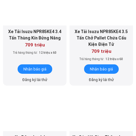
Xe Tải Isuzu NPR85KE4 3.4
Xe Tải Isuzu NPR85KE4 3.5
Tấn Thùng Kín Bửng Nâng
Tấn Chở Pallet Chứa Cấu
Kiện Điện Tử
709 triệu
709 triệu
Trả hàng tháng từ:
12 triệu x 60
Trả hàng tháng từ:
12 triệu x 60
Nhận báo giá
Nhận báo giá
Đăng ký lái thử
Đăng ký lái thử
Xe Đông Lạnh Isuzu
Xe Cứu Hộ Giao Thông Isuzu
NPR85KE4 3.5 Tấn
NPR85KE4 2.5 Tấn