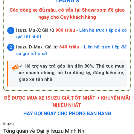
THÁNG 8
Các dòng xe đủ màu, có sẵn tại Showroom để giao
ngay cho Quý khách hàng
Isuzu Mu-X
: Giá từ
900 triệu
-
Liên hệ trực tiếp để có
giá tốt nhất
Isuzu D-Max
: Giá từ
640 triệu
-
Liên hệ trực tiếp để
có giá tốt nhất
✓ Hỗ trợ vay trả góp lên đến 80%. Thủ tục mua
xe nhanh chóng, hỗ trợ đăng ký, đăng kiểm xe,
giao xe tận nhà.
ĐỂ ĐƯỢC MUA XE ISUZU GIÁ TỐT NHẤT + KHUYẾN MÃI
NHIỀU NHẤT
HÃY GỌI NGAY CHO PHÒNG BÁN HÀNG
Isuzu
Tổng quan về Đại lý Isuzu Minh Nhi