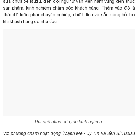
sửa chữa xe Isuzu, đến đội ngũ tư vấn viên nắm vững kiến thức
sản phẩm, kinh nghiệm chăm sóc khách hàng. Thêm vào đó là
thái độ luôn phải chuyên nghiệp, nhiệt tình và sẵn sàng hỗ trợ
khi khách hàng có nhu cầu.
Đội ngũ nhân sự giàu kinh nghiệm
Với phương châm hoạt động “Mạnh Mẽ - Uy Tín Và Bền Bỉ”, Isuzu
Minh Nhi cam kết sẽ nỗ lực không ngừng để hoàn thiện và mang
đến những sản phẩm cũng như chất lượng dịch vụ tốt nhất cho