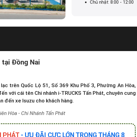
Chủ nhật: 8:00 - 12:00
 tại Đồng Nai
a lạc trên Quốc Lộ 51, Số 369 Khu Phố 3, Phường An Hòa,
đến với cái tên Chi nhánh i-TRUCKS Tấn Phát, chuyên cung
an đến xe Isuzu cho khách hàng.
ên Hòa - Chi Nhánh Tấn Phát
N PHÁT
- ƯU ĐÃI CỰC LỚN TRONG THÁNG 8