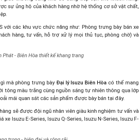
c sự ủng hộ của khách hàng nhờ hệ thống cơ sở vật chất,
iệp.
3S với các khu vực chức năng như: Phòng trưng bày bán xe
hách hàng, tư vấn, hỗ trợ xử lý mọi thủ tục, phòng chờ) và
 Phát - Biên Hòa thiết kế khang trang
ng gì mà phòng trưng bày
Đại lý Isuzu Biên Hòa
có thể mang
Với tông màu trắng cùng nguồn sáng tự nhiên thông qua lớp
hoải mái quan sát các sản phẩm được bày bán tại đây.
h hàng sẽ được đội ngũ nhân viên giàu kinh nghiệm tư vấn và
iá xe Isuzu E-Series
, Isuzu Q-Series, Isuzu N-Series, Isuzu F-
g trọng - hiện đại và rộng rãi