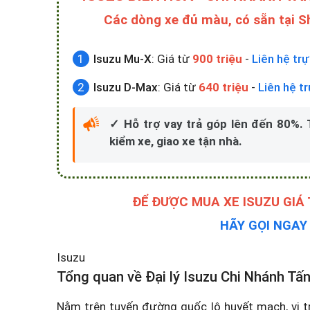
Các dòng xe đủ màu, có sẵn tại 
Isuzu Mu-X
: Giá từ
900 triệu
-
Liên hệ trự
Isuzu D-Max
: Giá từ
640 triệu
-
Liên hệ t
✓ Hỗ trợ vay trả góp lên đến 80%.
kiểm xe, giao xe tận nhà.
ĐỂ ĐƯỢC MUA XE ISUZU GIÁ
HÃY GỌI NGA
Isuzu
Tổng quan về Đại lý Isuzu Chi Nhánh Tấ
Nằm trên tuyến đường quốc lộ huyết mạch, vị t