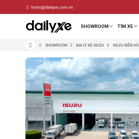
hotro@dailyxe.com.vn
SHOWROOM
TÌM XE
SHOWROOM
ĐẠI LÝ XE ISUZU
ISUZU BIÊN HÒ