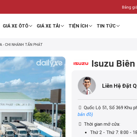
Bảng giá
GIÁ XE ÔTÔ
GIÁ XE TẢI
TIỆN ÍCH
TIN TỨC
A - CHI NHÁNH TẤN PHÁT
Isuzu Biên
Liên Hệ Đặt 
Quốc Lộ 51, Số 369 Khu p
bản đồ)
Thời gian mở cửa:
Thứ 2 - Thứ 7: 8:00 - 1