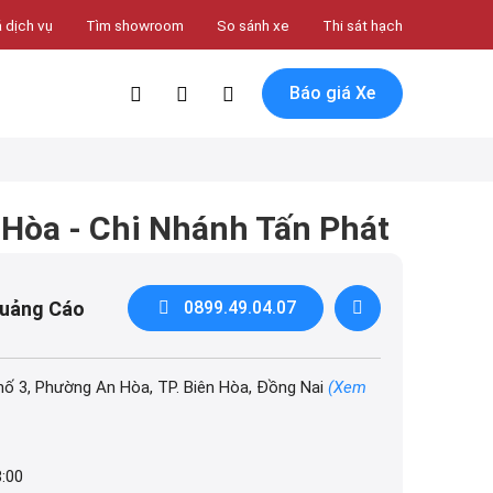
 dịch vụ
Tìm showroom
So sánh xe
Thi sát hạch
Báo giá Xe
 Hòa - Chi Nhánh Tấn Phát
Quảng Cáo
0899.49.04.07
hố 3, Phường An Hòa, TP. Biên Hòa, Đồng Nai
(Xem
8:00