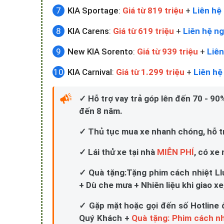
KIA Sportage
:
Giá từ 819 triệu
+
Liên hệ 
KIA Carens
:
Giá từ 619 triệu
+
Liên hệ ng
New KIA Sorento
:
Giá từ 939 triệu
+
Liên
KIA Carnival
:
Giá từ 1.299 triệu
+
Liên hệ
✓ Hỗ trợ vay trả góp lên đến 70 - 90%,
đến 8 năm.
✓ Thủ tục mua xe nhanh chóng, hỗ trợ
✓ Lái thử xe tại nhà
MIỄN PHÍ
, có xe
✓ Quà tặng:Tặng phim cách nhiệt Ll
+ Dù che mưa + Nhiên liệu khi giao xe,
✓ Gặp mặt hoặc gọi đến số Hotline 
Quý Khách +
Quà tặng: Phim cách nh