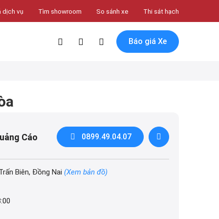
 dịch vụ
Tìm showroom
So sánh xe
Thi sát hạch
Báo giá Xe
òa
Quảng Cáo
0899.49.04.07
Trấn Biên, Đồng Nai
(Xem bản đồ)
8:00