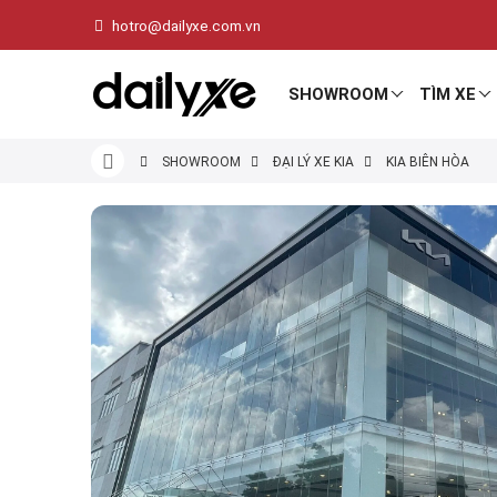
hotro@dailyxe.com.vn
SHOWROOM
TÌM XE
SHOWROOM
ĐẠI LÝ XE KIA
KIA BIÊN HÒA