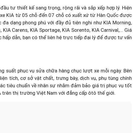
đầu tư thiết kế sang trọng, rộng rãi và sắp xếp hợp lý. Hiện
g xe KIA từ 05 chỗ đến 07 chỗ có xuất xứ từ Hàn Quốc được
c đa dạng phong phú với đầy đủ tiện nghi như KIA Morning,
, KIA Carens, KIA Sportage, KIA Sorento, KIA Carnival,...
Giá
ấp dẫn, bạn có thể liên hệ trực tiếp đại lý để được tư vấn
ng suất phục vụ sửa chữa hàng chục lượt xe mỗi ngày. Bên
ện tích, cơ sở vật chất, trưng bày, dịch vụ, phụ tùng chính
c tiêu chuẩn về nhân sự nhằm đảm bảo giá trị phục vụ tốt
 trên thị trường Việt Nam với đẳng cấp ôtô thế giới.