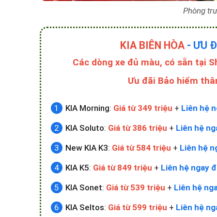
Phòng tr
KIA BIÊN HÒA
- ƯU 
Các dòng xe đủ màu, có sẵn tại 
Ưu đãi Bảo hiểm thâ
KIA Morning
:
Giá từ 349 triệu
+
Liên hệ n
KIA Soluto
:
Giá từ 386 triệu
+
Liên hệ ng
New KIA K3
:
Giá từ 584 triệu
+
Liên hệ n
KIA K5
:
Giá từ 849 triệu
+
Liên hệ ngay đ
KIA Sonet
:
Giá từ 539 triệu
+
Liên hệ nga
KIA Seltos
:
Giá từ 599 triệu
+
Liên hệ ng