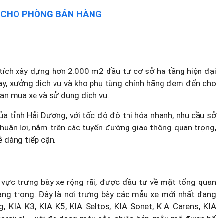
Y CHO PHÒNG BÁN HÀNG
 tích xây dựng hơn 2.000 m2 đầu tư cơ sở hạ tầng hiện đại
y, xưởng dịch vụ và kho phụ tùng chính hãng đem đến cho
an mua xe và sử dụng dịch vụ.
ủa tỉnh Hải Dương, với tốc độ đô thị hóa nhanh, nhu cầu sở
í thuận lợi, nằm trên các tuyến đường giao thông quan trọng,
ễ dàng tiếp cận.
u vực trưng bày xe rộng rãi, được đầu tư về mặt tổng quan
ng trọng. Đây là nơi trưng bày các mẫu xe mới nhất đang
KIA K3, KIA K5, KIA Seltos, KIA Sonet, KIA Carens,
KIA