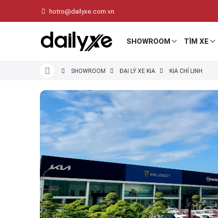
hotro@dailyxe.com.vn
SHOWROOM
TÌM XE
SHOWROOM
ĐẠI LÝ XE KIA
KIA CHÍ LINH