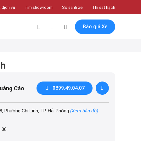
 dịch vụ
Tìm showroom
So sánh xe
Thi sát hạch
Báo giá Xe
nh
Quảng Cáo
0899.49.04.07
8, Phường Chí Linh, TP. Hải Phòng
(Xem bản đồ)
8:00