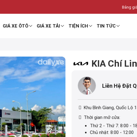
Bảng giá
GIÁ XE ÔTÔ
GIÁ XE TẢI
TIỆN ÍCH
TIN TỨC
KIA Chí Li
Liên Hệ Đặt 
Khu Bình Giang, Quốc Lộ 1
Thời gian mở cửa:
Thứ 2 - Thứ 7: 8:00 - 1
Chủ nhật: 8:00 - 12:00