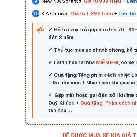
New KIA Sorento
:
Giá từ 939 triệu
+
Liên
KIA Carnival
:
Giá từ 1.299 triệu
+
Liên hệ
✓ Hỗ trợ vay trả góp lên đến 70 - 90%,
đến 8 năm.
✓ Thủ tục mua xe nhanh chóng, hỗ trợ
✓ Lái thử xe tại nhà
MIỄN PHÍ
, có xe
✓ Quà tặng:Tặng phim cách nhiệt Ll
+ Dù che mưa + Nhiên liệu khi giao xe,
✓ Gặp mặt hoặc gọi đến số Hotline 
Quý Khách +
Quà tặng: Phim cách nh
tận nhà,...
ĐỂ ĐƯỢC MUA XE KIA GIÁ 