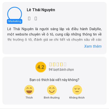
Lê Thái Nguyên là người sáng lập và điều hành DailyXe,
một website chuyên về ô tô, cung cấp những thông tin về
thị trường ô tô, đánh giá xe chi tiết và chuyên sâu về các
dòng xe ô tô.
Xem thêm
Với niềm đam mê mãnh liệt với xe hơi, Tôi đã xây dựng
DailyXe trở thành một trong những địa chỉ tin cậy hàng
đầu cho những người yêu thích ô tô tại Việt Nam. Hãy
4.2
theo dõi tôi để cập nhật thông tin về thị trường ô tô
94 lượt bình chọn
nhanh nhất.
Bạn có thích bài viết này không?
Thích
Bình thường
Không thích
VỀ CHÚNG TÔI
HỖ TRỢ KHÁCH HÀNG
Giới thiệu
Báo giá dịch vụ quảng cáo