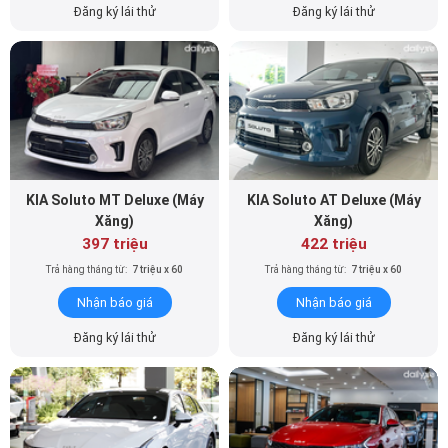
KIA Soluto MT Deluxe (Máy
KIA Soluto AT Deluxe (Máy
Xăng)
Xăng)
397 triệu
422 triệu
Trả hàng tháng từ:
7 triệu x 60
Trả hàng tháng từ:
7 triệu x 60
Nhận báo giá
Nhận báo giá
Đăng ký lái thử
Đăng ký lái thử
KIA K5 2.0 Luxury (Máy xăng)
KIA K5 2.0 Premium (Máy