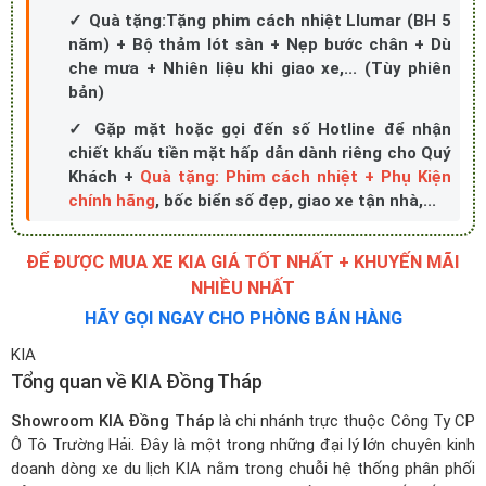
che mưa + Nhiên liệu khi giao xe,... (Tùy phiên
bản)
✓ Gặp mặt hoặc gọi đến số Hotline để nhận
chiết khấu tiền mặt hấp dẫn dành riêng cho Quý
Khách +
Quà tặng: Phim cách nhiệt + Phụ Kiện
chính hãng
, bốc biển số đẹp, giao xe tận nhà,...
ĐỂ ĐƯỢC MUA XE KIA GIÁ TỐT NHẤT + KHUYẾN MÃI
NHIỀU NHẤT
HÃY GỌI NGAY CHO PHÒNG BÁN HÀNG
KIA
Tổng quan về KIA Đồng Tháp
Showroom KIA Đồng Tháp
là chi nhánh trực thuộc Công Ty CP
Ô Tô Trường Hải. Đây là một trong những đại lý lớn chuyên kinh
doanh dòng xe du lịch KIA nằm trong chuỗi hệ thống phân phối
của THACO. Showroom được THACO đầu tư và thiết kế theo
nhận diện của KIA toàn cầu, bao gồm showroom ô tô, xưởng