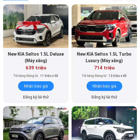
New KIA Seltos 1.5L Deluxe
New KIA Seltos 1.5L Turbo
(Máy xăng)
Luxury (Máy xăng)
639 triệu
714 triệu
Trả hàng tháng từ:
11 triệu x 60
Trả hàng tháng từ:
12 triệu x 60
Nhận báo giá
Nhận báo giá
Đăng ký lái thử
Đăng ký lái thử
KIA Carens 1.5G IVT (Máy
KIA Carens 1.5G Luxury (Máy
xăng)
xăng)