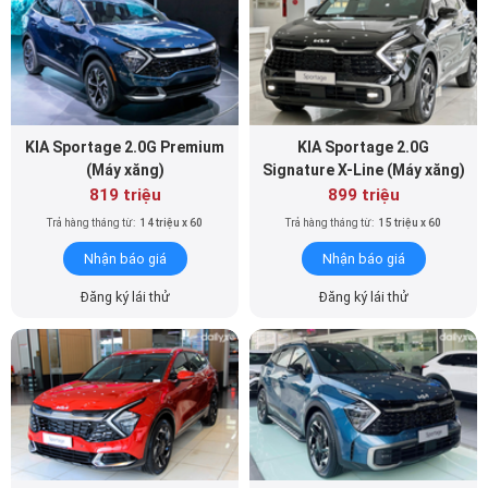
KIA Sportage 2.0G Premium
KIA Sportage 2.0G
(Máy xăng)
Signature X-Line (Máy xăng)
819 triệu
899 triệu
Trả hàng tháng từ:
14 triệu x 60
Trả hàng tháng từ:
15 triệu x 60
Nhận báo giá
Nhận báo giá
Đăng ký lái thử
Đăng ký lái thử
KIA Sportage 2.0G
KIA Sportage 2.0D
Signature (Máy xăng)
Signature X-Line (Máy dầu)
919 triệu
939 triệu
Trả hàng tháng từ:
15 triệu x 60
Trả hàng tháng từ:
16 triệu x 60