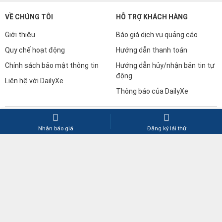
Quy chế hoạt động
Hướng dẫn thanh toán
Chính sách bảo mật thông tin
Hướng dẫn hủy/nhận bản tin tự
động
Liên hệ với DailyXe
Thông báo của DailyXe
DAILYXE - MUA BÁN XE Ô TÔ
Hotline: 0899.49.04.07
Email hỗ trợ: hotro@dailyxe.com.vn
Email kinh doanh: sales@dailyxe.com.vn
Nhận báo giá
Đăng ký lái thử
Văn phòng: Tầng Trệt Tòa Nhà D-Head 371 Nguyễn Kiệm, Phường
3, Quận Gò Vấp, TP.HCM.
DailyXe không bán xe trực tiếp, Quý Khách mua xe xin vui lòng liên hệ
trực tiếp người đăng tin.
TẢI ỨNG DỤNG DAILYXE NGAY