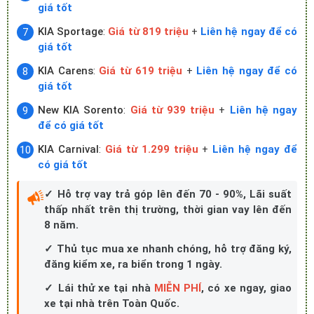
KIA Sportage
:
Giá từ 819 triệu
+
Liên hệ ngay để có
giá tốt
KIA Carens
:
Giá từ 619 triệu
+
Liên hệ ngay để có
giá tốt
New KIA Sorento
:
Giá từ 939 triệu
+
Liên hệ ngay
để có giá tốt
KIA Carnival
:
Giá từ 1.299 triệu
+
Liên hệ ngay để
có giá tốt
✓ Hỗ trợ vay trả góp lên đến 70 - 90%, Lãi suất
thấp nhất trên thị trường, thời gian vay lên đến
8 năm.
✓ Thủ tục mua xe nhanh chóng, hỗ trợ đăng ký,
đăng kiểm xe, ra biển trong 1 ngày.
✓ Lái thử xe tại nhà
MIỄN PHÍ
, có xe ngay, giao
xe tại nhà trên Toàn Quốc.
✓ Quà tặng:Tặng phim cách nhiệt Llumar (BH 5
năm) + Bộ thảm lót sàn + Nẹp bước chân + Dù