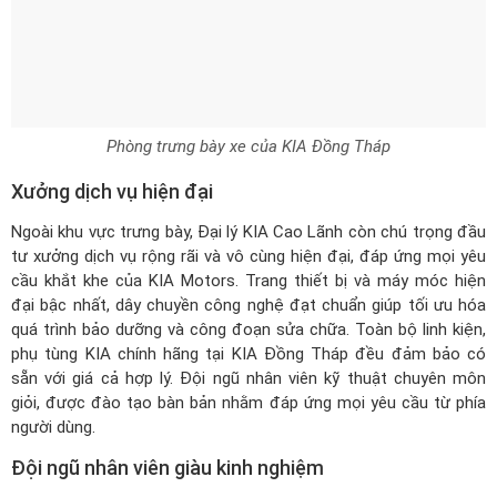
Phòng trưng bày xe của KIA Đồng Tháp
Xưởng dịch vụ hiện đại
Ngoài khu vực trưng bày, Đại lý KIA Cao Lãnh còn chú trọng đầu
tư xưởng dịch vụ rộng rãi và vô cùng hiện đại, đáp ứng mọi yêu
cầu khắt khe của KIA Motors. Trang thiết bị và máy móc hiện
đại bậc nhất, dây chuyền công nghệ đạt chuẩn giúp tối ưu hóa
quá trình bảo dưỡng và công đoạn sửa chữa. Toàn bộ linh kiện,
phụ tùng KIA chính hãng tại KIA Đồng Tháp đều đảm bảo có
sẵn với giá cả hợp lý. Đội ngũ nhân viên kỹ thuật chuyên môn
giỏi, được đào tạo bàn bản nhằm đáp ứng mọi yêu cầu từ phía
người dùng.
Đội ngũ nhân viên giàu kinh nghiệm
Ưu thế về cơ sở vật chất, trang thiết bị hiện đại cùng với đội ngũ
bán hàng trẻ, năng động, đầy nhiệt huyết luôn nhiệt tình tư vấn
cho khách hàng. Do đó, khi khách hàng đến tham quan, mua
sắm xe tại showroom KIA Cao Lãnh sẽ luôn cảm thấy thật sự