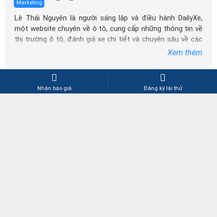
một website chuyên về ô tô, cung cấp những thông tin về
thị trường ô tô, đánh giá xe chi tiết và chuyên sâu về các
dòng xe ô tô.
Xem thêm
Với niềm đam mê mãnh liệt với xe hơi, Tôi đã xây dựng
DailyXe trở thành một trong những địa chỉ tin cậy hàng
đầu cho những người yêu thích ô tô tại Việt Nam. Hãy
4.1
theo dõi tôi để cập nhật thông tin về thị trường ô tô
93 lượt bình chọn
nhanh nhất.
Nhận báo giá
Đăng ký lái thử
Bạn có thích bài viết này không?
Thích
Bình thường
Không thích
VỀ CHÚNG TÔI
HỖ TRỢ KHÁCH HÀNG
Giới thiệu
Báo giá dịch vụ quảng cáo
Quy chế hoạt động
Hướng dẫn thanh toán