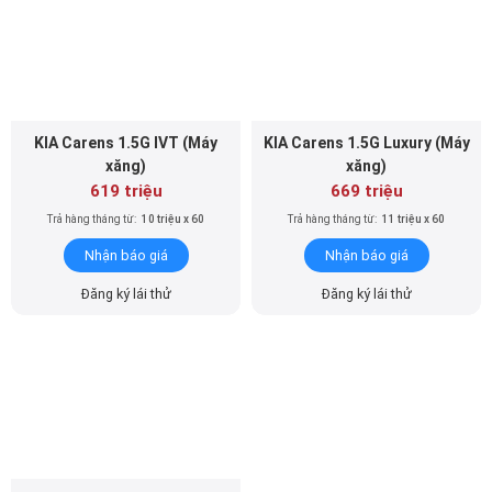
KIA Carens 1.5G IVT (Máy
KIA Carens 1.5G Luxury (Máy
xăng)
xăng)
619 triệu
669 triệu
Trả hàng tháng từ:
10 triệu x 60
Trả hàng tháng từ:
11 triệu x 60
Nhận báo giá
Nhận báo giá
Đăng ký lái thử
Đăng ký lái thử
KIA Carens 1.4T Signature
7S (Máy xăng)