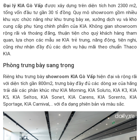
Đại lý KIA Gò Vấp
được xây dựng trên diện tích hơn 2300 m2,
tổng vốn đầu tư gần 30 tỉ đồng. Quy mô showroom gồm nhiều
khu vực chức năng như khu trưng bày xe, xưởng dịch vụ và kho
cung cấp phụ tùng chính phẩm của KIA. Không gian showroom
rộng rãi và thoáng đãng, thuận tiện cho quý khách hàng tham
quan, lựa chọn các mẫu xe KIA trẻ trung, năng động, tiện nghi,
cũng như nhận đầy đủ các dịch vụ hậu mãi theo chuẩn Thaco
KIA.
Phòng trưng bày sang trọng
Riêng khu trưng bày
showroom KIA Gò Vấp
hiện đại và rộng rãi
với diện tích gần 800m2, trưng bày đầy đủ các dòng xe của hãng
trải dải các phân khúc như
KIA Morning
, KIA Soluto, KIA K3, KIA
K5, KIA Seltos, KIA Sonet, KIA Carens, KIA Sorento, KIA
Sportage, KIA Carnival,... với đa dạng phiên bản và màu sắc.