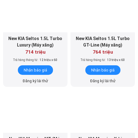
New KIA Seltos 1.5L Turbo
New KIA Seltos 1.5L Turbo
Luxury (Máy xăng)
GT-Line (Máy xăng)
714 triệu
764 triệu
Trả hàng tháng từ:
12 triệu x 60
Trả hàng tháng từ:
13 triệu x 60
Nhận báo giá
Nhận báo giá
Đăng ký lái thử
Đăng ký lái thử
New KIA Morning MT (Máy
New KIA Morning X-Line
xăng)
(Máy Xăng)