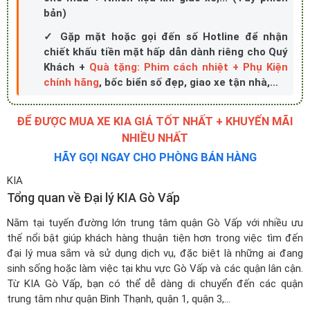
bản)
✓ Gặp mặt hoặc gọi đến số Hotline để nhận
chiết khấu tiền mặt hấp dẫn dành riêng cho Quý
Khách +
Quà tặng: Phim cách nhiệt + Phụ Kiện
chính hãng
, bốc biển số đẹp, giao xe tận nhà,...
ĐỂ ĐƯỢC MUA XE KIA GIÁ TỐT NHẤT + KHUYẾN MÃI
NHIỀU NHẤT
HÃY GỌI NGAY CHO PHÒNG BÁN HÀNG
KIA
Tổng quan về Đại lý KIA Gò Vấp
Nằm tại tuyến đường lớn trung tâm quận Gò Vấp với nhiều ưu
thế nổi bật giúp khách hàng thuận tiện hơn trong việc tìm đến
đại lý mua sắm và sử dụng dịch vụ, đặc biệt là những ai đang
sinh sống hoặc làm việc tại khu vực Gò Vấp và các quận lân cận.
Từ KIA Gò Vấp, bạn có thể dễ dàng di chuyển đến các quận
trung tâm như quận Bình Thạnh, quận 1, quận 3,...