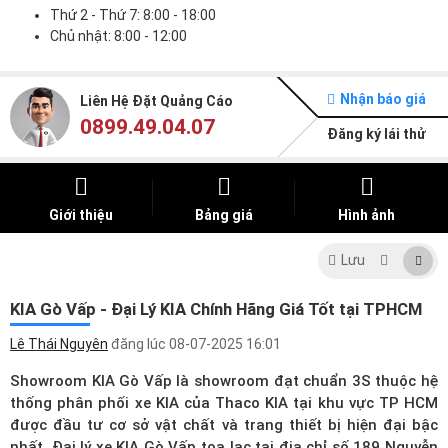
Thứ 2 - Thứ 7: 8:00 - 18:00
Chủ nhật: 8:00 - 12:00
Nhận báo giá
Liên Hệ Đặt Quảng Cáo
0899.49.04.07
Đăng ký lái thử
Giới thiệu
Bảng giá
Hình ảnh
Lưu
KIA Gò Vấp - Đại Lý KIA Chính Hãng Giá Tốt tại TPHCM
Lê Thái Nguyên
đăng lúc
08-07-2025 16:01
Showroom KIA Gò Vấp là showroom đạt chuẩn 3S thuộc hệ
thống phân phối xe KIA của Thaco KIA tại khu vực TP HCM
được đầu tư cơ sở vật chất và trang thiết bị hiện đại bậc
nhất.
Đại lý xe KIA
Gò Vấp tọa lạc tại địa chỉ số 189 Nguyễn