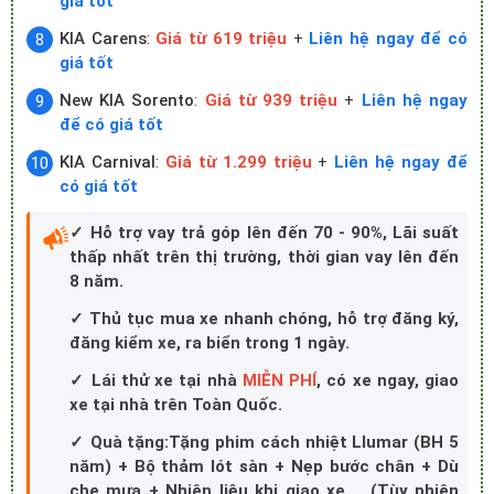
giá tốt
KIA Carens
:
Giá từ 619 triệu
+
Liên hệ ngay để có
giá tốt
New KIA Sorento
:
Giá từ 939 triệu
+
Liên hệ ngay
để có giá tốt
KIA Carnival
:
Giá từ 1.299 triệu
+
Liên hệ ngay để
có giá tốt
✓ Hỗ trợ vay trả góp lên đến 70 - 90%, Lãi suất
thấp nhất trên thị trường, thời gian vay lên đến
8 năm.
✓ Thủ tục mua xe nhanh chóng, hỗ trợ đăng ký,
đăng kiểm xe, ra biển trong 1 ngày.
✓ Lái thử xe tại nhà
MIỄN PHÍ
, có xe ngay, giao
xe tại nhà trên Toàn Quốc.
✓ Quà tặng:Tặng phim cách nhiệt Llumar (BH 5
năm) + Bộ thảm lót sàn + Nẹp bước chân + Dù
che mưa + Nhiên liệu khi giao xe,... (Tùy phiên