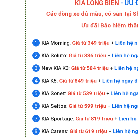
KIA LONG BIÊN
- ƯU 
Các dòng xe đủ màu, có sẵn tại 
Ưu đãi Bảo hiểm thâ
KIA Morning
:
Giá từ 349 triệu
+
Liên hệ n
KIA Soluto
:
Giá từ 386 triệu
+
Liên hệ ng
New KIA K3
:
Giá từ 584 triệu
+
Liên hệ n
KIA K5
:
Giá từ 849 triệu
+
Liên hệ ngay đ
KIA Sonet
:
Giá từ 539 triệu
+
Liên hệ nga
KIA Seltos
:
Giá từ 599 triệu
+
Liên hệ ng
KIA Sportage
:
Giá từ 819 triệu
+
Liên hệ 
KIA Carens
:
Giá từ 619 triệu
+
Liên hệ ng