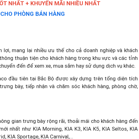
TỐT NHẤT + KHUYẾN MÃI NHIỀU NHẤT
Y CHO PHÒNG BÁN HÀNG
ận lợi, mang lại nhiều ưu thế cho cả doanh nghiệp và khách
 thông thuận tiện cho khách hàng trong khu vực và các tỉnh
di chuyển đến để xem xe, mua sắm hay sử dụng dịch vụ khác.
o đầu tiên tại Bắc Bộ được xây dựng trên tổng diện tích
rưng bày, tiếp nhận và chăm sóc khách hàng, phòng chờ,
không gian trưng bày rộng rãi, thoải mái cho khách hàng đến
mới nhất như KIA Morning, KIA K3, KIA K5, KIA Seltos, KIA
d, KIA Sportage, KIA Carnival,...