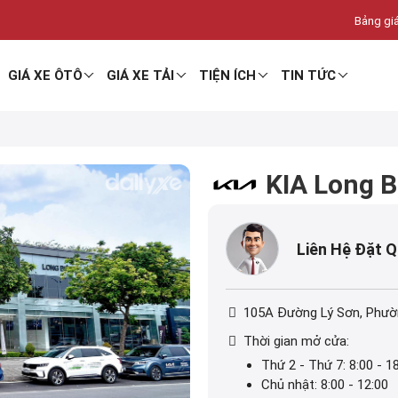
Bảng giá
GIÁ XE ÔTÔ
GIÁ XE TẢI
TIỆN ÍCH
TIN TỨC
KIA Long B
Liên Hệ Đặt 
105A Đường Lý Sơn, Phườ
Thời gian mở cửa:
Thứ 2 - Thứ 7: 8:00 - 1
Chủ nhật: 8:00 - 12:00