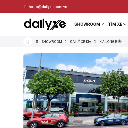
hotro@dailyxe.com.vn
SHOWROOM
TÌM XE
SHOWROOM
ĐẠI LÝ XE KIA
KIA LONG BIÊN