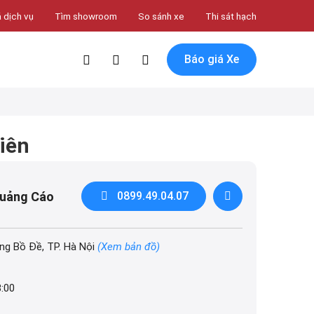
 dịch vụ
Tìm showroom
So sánh xe
Thi sát hạch
Báo giá Xe
iên
Quảng Cáo
0899.49.04.07
ng Bồ Đề, TP. Hà Nội
(Xem bản đồ)
8:00