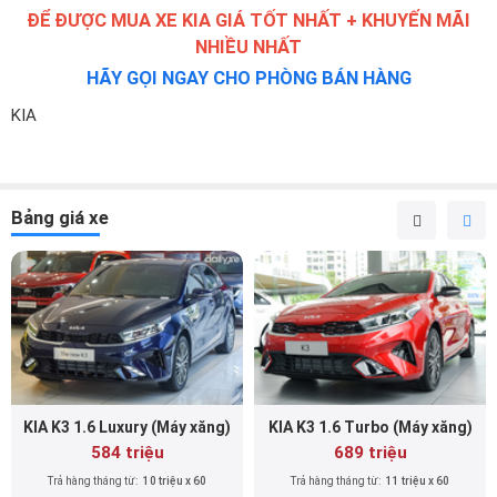
ĐỂ ĐƯỢC MUA XE KIA GIÁ TỐT NHẤT + KHUYẾN MÃI
NHIỀU NHẤT
HÃY GỌI NGAY CHO PHÒNG BÁN HÀNG
KIA
Bảng giá xe
KIA K3 1.6 Luxury (Máy xăng)
KIA K3 1.6 Turbo (Máy xăng)
584 triệu
689 triệu
Trả hàng tháng từ:
10 triệu x 60
Trả hàng tháng từ:
11 triệu x 60