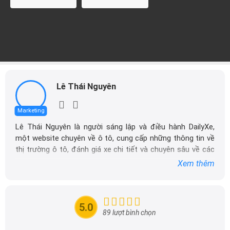
Lê Thái Nguyên
Marketing
Lê Thái Nguyên là người sáng lập và điều hành DailyXe,
một website chuyên về ô tô, cung cấp những thông tin về
thị trường ô tô, đánh giá xe chi tiết và chuyên sâu về các
dòng xe ô tô.
Xem thêm
Với niềm đam mê mãnh liệt với xe hơi, Tôi đã xây dựng
DailyXe trở thành một trong những địa chỉ tin cậy hàng
đầu cho những người yêu thích ô tô tại Việt Nam. Hãy
5.0
theo dõi tôi để cập nhật thông tin về thị trường ô tô
89 lượt bình chọn
nhanh nhất.