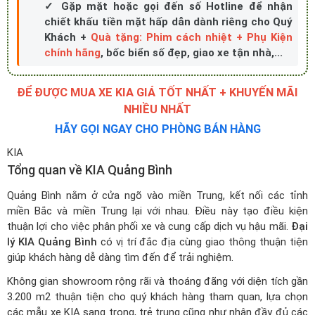
✓ Gặp mặt hoặc gọi đến số Hotline để nhận
chiết khấu tiền mặt hấp dẫn dành riêng cho Quý
Khách +
Quà tặng: Phim cách nhiệt + Phụ Kiện
chính hãng
, bốc biển số đẹp, giao xe tận nhà,...
ĐỂ ĐƯỢC MUA XE KIA GIÁ TỐT NHẤT + KHUYẾN MÃI
NHIỀU NHẤT
HÃY GỌI NGAY CHO PHÒNG BÁN HÀNG
KIA
Tổng quan về KIA Quảng Bình
Quảng Bình nằm ở cửa ngõ vào miền Trung, kết nối các tỉnh
miền Bắc và miền Trung lại với nhau. Điều này tạo điều kiện
thuận lợi cho việc phân phối xe và cung cấp dịch vụ hậu mãi.
Đại
lý KIA Quảng Bình
có vị trí đắc địa cùng giao thông thuận tiện
giúp khách hàng dễ dàng tìm đến để trải nghiệm.
Không gian showroom rộng rãi và thoáng đãng với diện tích gần
3.200 m2 thuận tiện cho quý khách hàng tham quan, lựa chọn
các mẫu xe KIA sang trọng, trẻ trung cũng như nhận đầy đủ các