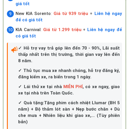
giá tốt
New KIA Sorento
:
Giá từ 939 triệu
+
Liên hệ ngay
để có giá tốt
KIA Carnival
:
Giá từ 1.299 triệu
+
Liên hệ ngay để
có giá tốt
✓ Hỗ trợ vay trả góp lên đến 70 - 90%, Lãi suất
thấp nhất trên thị trường, thời gian vay lên đến
8 năm.
✓ Thủ tục mua xe nhanh chóng, hỗ trợ đăng ký,
đăng kiểm xe, ra biển trong 1 ngày.
✓ Lái thử xe tại nhà
MIỄN PHÍ
, có xe ngay, giao
xe tại nhà trên Toàn Quốc.
✓ Quà tặng:Tặng phim cách nhiệt Llumar (BH 5
năm) + Bộ thảm lót sàn + Nẹp bước chân + Dù
che mưa + Nhiên liệu khi giao xe,... (Tùy phiên
bản)