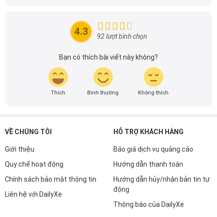
Với niềm đam mê mãnh liệt với xe hơi, Tôi đã xây dựng
DailyXe trở thành một trong những địa chỉ tin cậy hàng
đầu cho những người yêu thích ô tô tại Việt Nam. Hãy
4.3
theo dõi tôi để cập nhật thông tin về thị trường ô tô
92 lượt bình chọn
nhanh nhất.
Bạn có thích bài viết này không?
Thích
Bình thường
Không thích
VỀ CHÚNG TÔI
HỖ TRỢ KHÁCH HÀNG
Giới thiệu
Báo giá dịch vụ quảng cáo
Quy chế hoạt động
Hướng dẫn thanh toán
Chính sách bảo mật thông tin
Hướng dẫn hủy/nhận bản tin tự
động
Liên hệ với DailyXe
Thông báo của DailyXe