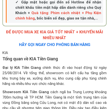
✓ Gặp mặt hoặc gọi đến số Hotline để nhận
chiết khấu tiền mặt hấp dẫn dành riêng cho Quý
Khách +
Quà tặng: Phim cách nhiệt + Phụ Kiện
chính hãng
, bốc biển số đẹp, giao xe tận nhà,...
ĐỂ ĐƯỢC MUA XE KIA GIÁ TỐT NHẤT + KHUYẾN MÃI
NHIỀU NHẤT
HÃY GỌI NGAY CHO PHÒNG BÁN HÀNG
KIA
Tổng quan về KIA Tiền Giang
Đại lý KIA Tiền Giang
chính thức đi vào hoạt động từ ngày
25/08/2014. Về tổng thể, showroom có kết cấu hạ tầng gồm
khu trưng bày xe, xưởng dịch vụ, kho cung cấp phụ tùng chính
hãng và nhiều khu vực chức năng khác.
Showroom KIA Tiền Giang
cách ngã ba Trung Lương khoảng
700m hướng về TP HCM. Tiền Giang là một tỉnh trung tâm của
vùng Đồng bằng sông Cửu Long, nơi có mật độ dân số cao và
nhu cầu về phương tiện giao thông lớn. Điều này tạo điều kiện