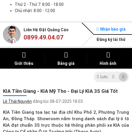
Thứ 2 - Thứ 7: 8:00 - 18:00
Chủ nhật: 8:00 - 12:00
Nhận báo giá
Liên Hệ Đặt Quảng Cáo
0899.49.04.07
Đăng ký lái thử
Giới thiệu
Bảng giá
Hình ảnh
Lưu
KIA Tiền Giang - KIA Mỹ Tho - Đại Lý KIA 3S Giá Tốt
Lê Thái Nguyên
đăng lúc
08-07-2025 18:03
KIA Tiền Giang tọa lạc tại địa chỉ Khu Phố 2, Phường Trung
An, Đồng Tháp. Showroom nằm trong
danh sách đại lý ô tô
KIA
đạt chuẩn 3S trực thuộc hệ thống phân phối xe KIA của
Công ty Cổ phần Ô tô Trường Hải (Thaco Auto).