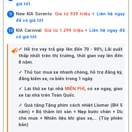
giá tốt
New KIA Sorento
:
Giá từ 939 triệu
+
Liên hệ ngay
để có giá tốt
KIA Carnival
:
Giá từ 1.299 triệu
+
Liên hệ ngay để
có giá tốt
✓ Hỗ trợ vay trả góp lên đến 70 - 90%, Lãi suất
thấp nhất trên thị trường, thời gian vay lên đến
8 năm.
✓ Thủ tục mua xe nhanh chóng, hỗ trợ đăng ký,
đăng kiểm xe, ra biển trong 1 ngày.
✓ Lái thử xe tại nhà
MIỄN PHÍ
, có xe ngay, giao
xe tại nhà trên Toàn Quốc.
✓ Quà tặng:Tặng phim cách nhiệt Llumar (BH 5
năm) + Bộ thảm lót sàn + Nẹp bước chân + Dù
che mưa + Nhiên liệu khi giao xe,... (Tùy phiên
bản)