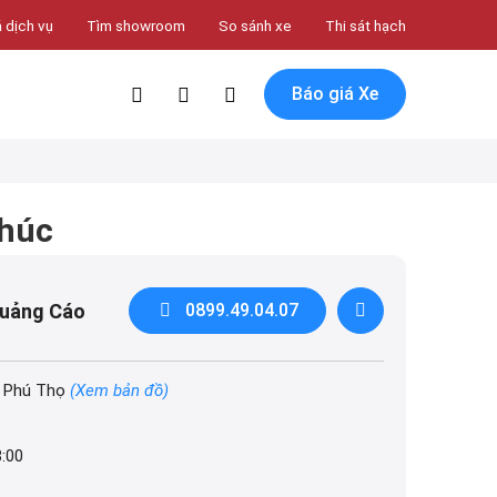
 dịch vụ
Tìm showroom
So sánh xe
Thi sát hạch
Báo giá Xe
Phúc
Quảng Cáo
0899.49.04.07
, Phú Thọ
(Xem bản đồ)
8:00