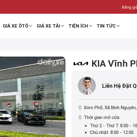
Bảng giá
GIÁ XE ÔTÔ
GIÁ XE TẢI
TIỆN ÍCH
TIN TỨC
KIA Vĩnh 
Liên Hệ Đặt 
Xóm Phổ, Xã Bình Nguyên
Thời gian mở cửa:
Thứ 2 - Thứ 7: 8:00 - 1
Chủ nhật: 8:00 - 12:00