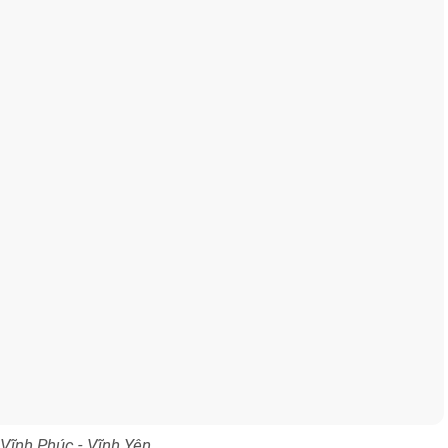
 Vĩnh Phúc - Vĩnh Yên
ĐÃI CỰC LỚN TRONG THÁNG 8