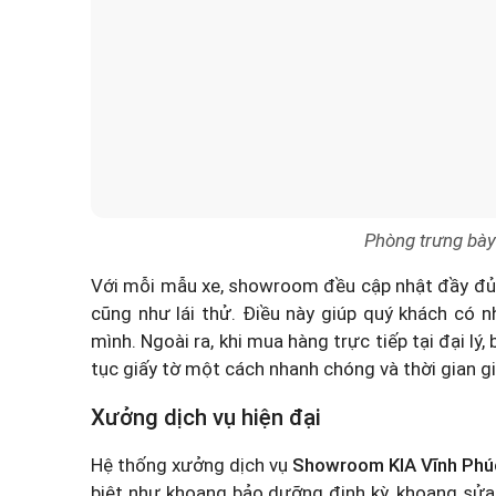
Phòng trưng bày
Với mỗi mẫu xe, showroom đều cập nhật đầy đủ 
cũng như lái thử. Điều này giúp quý khách có n
mình. Ngoài ra, khi mua hàng trực tiếp tại đại lý
tục giấy tờ một cách nhanh chóng và thời gian g
Xưởng dịch vụ hiện đại
Hệ thống xưởng dịch vụ
Showroom KIA Vĩnh Phú
biệt như khoang bảo dưỡng định kỳ, khoang sử
phụ tùng. Tại đây có đa dạng các trang thiết b
thể kể tới như máy chuẩn đoán, máy kiểm tra bì
năng đáp ứng mọi nhu cầu sửa chữa, bảo hành, 