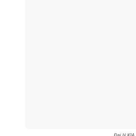
Đại lý KIA
KIA VĨNH PHÚC
- ƯU 