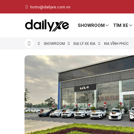
hotro@dailyxe.com.vn
SHOWROOM
TÌM XE
SHOWROOM
ĐẠI LÝ XE KIA
KIA VĨNH PHÚC