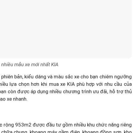
 nhiều mẫu xe mới nhất KIA
phiên bản, kiểu dáng và màu sắc xe cho bạn chiêm ngưỡng
hiều lựa chọn hơn khi mua xe KIA phù hợp với nhu cầu của
, bạn còn được áp dụng nhiều chương trình ưu đãi, hỗ trợ thủ
iao xe nhanh.
c
rộng 953m2 được đầu tư gồm nhiều khu chức năng riêng
a chữa chung, khoang máy gầm điện, khoang đồng sơn, kho
ị máy móc tiên tiến cùng dây chuyền công nghệ hiện đại có
nh điện, phòng sơn nhanh, phòng sơn sấy hoàn toàn đủ khả
bảo dưỡng của khách hàng.