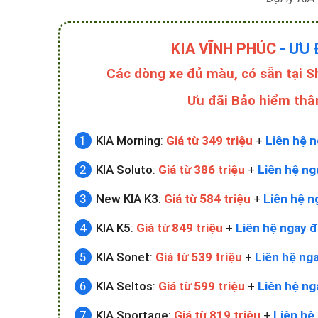
Các dòng xe đủ màu, có sẵn tại 
Ưu đãi Bảo hiểm thâ
KIA Morning
:
Giá từ 349 triệu
+
Liên hệ n
KIA Soluto
:
Giá từ 386 triệu
+
Liên hệ ng
New KIA K3
:
Giá từ 584 triệu
+
Liên hệ n
KIA K5
:
Giá từ 849 triệu
+
Liên hệ ngay đ
KIA Sonet
:
Giá từ 539 triệu
+
Liên hệ nga
KIA Seltos
:
Giá từ 599 triệu
+
Liên hệ ng
KIA Sportage
:
Giá từ 819 triệu
+
Liên hệ 
KIA Carens
:
Giá từ 619 triệu
+
Liên hệ ng
New KIA Sorento
:
Giá từ 939 triệu
+
Liên