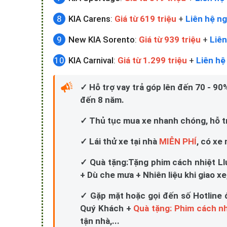
KIA Carnival
:
Giá từ 1.299 triệu
+
Liên hệ
✓ Hỗ trợ vay trả góp lên đến 70 - 90%,
đến 8 năm.
✓ Thủ tục mua xe nhanh chóng, hỗ trợ
✓ Lái thử xe tại nhà
MIỄN PHÍ
, có xe
✓ Quà tặng:Tặng phim cách nhiệt Ll
+ Dù che mưa + Nhiên liệu khi giao xe,
✓ Gặp mặt hoặc gọi đến số Hotline 
Quý Khách +
Quà tặng: Phim cách nh
tận nhà,...
ĐỂ ĐƯỢC MUA XE KIA GIÁ 