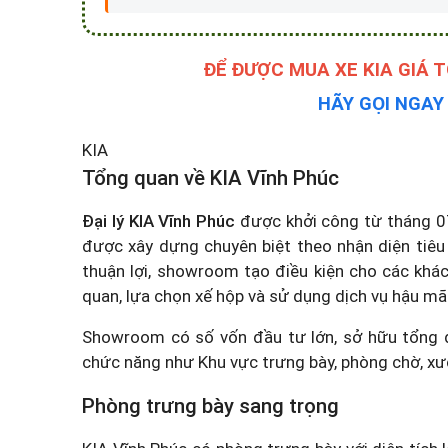
HÃY GỌI NGA
KIA
Tổng quan về KIA Vĩnh Phúc
Đại lý KIA Vĩnh Phúc
được khởi công từ tháng 0
được xây dựng chuyên biệt theo nhận diện tiêu 
thuận lợi, showroom tạo điều kiện cho các kh
quan, lựa chọn xế hộp và sử dụng dịch vụ hậu mãi
Showroom có số vốn đầu tư lớn, sở hữu tổng 
chức năng như Khu vực trưng bày, phòng chờ, xưởn
Phòng trưng bày sang trọng
KIA Vĩnh Phúc có phòng trưng bày với diện tích
Đây là nơi trưng bày và nhận đặt cọc các mẫu 
K3, KIA K5, KIA Seltos, KIA Sonet, KIA Carens, KI
Giá xe KIA Carnival
cùng nhiều dòng xe khác hiện