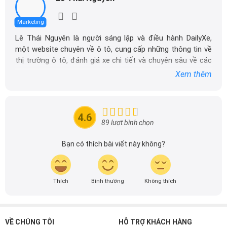
Marketing
Lê Thái Nguyên là người sáng lập và điều hành DailyXe,
một website chuyên về ô tô, cung cấp những thông tin về
thị trường ô tô, đánh giá xe chi tiết và chuyên sâu về các
dòng xe ô tô.
Xem thêm
Với niềm đam mê mãnh liệt với xe hơi, Tôi đã xây dựng
DailyXe trở thành một trong những địa chỉ tin cậy hàng
đầu cho những người yêu thích ô tô tại Việt Nam. Hãy
4.6
theo dõi tôi để cập nhật thông tin về thị trường ô tô
89 lượt bình chọn
nhanh nhất.
Bạn có thích bài viết này không?
Thích
Bình thường
Không thích
VỀ CHÚNG TÔI
HỖ TRỢ KHÁCH HÀNG