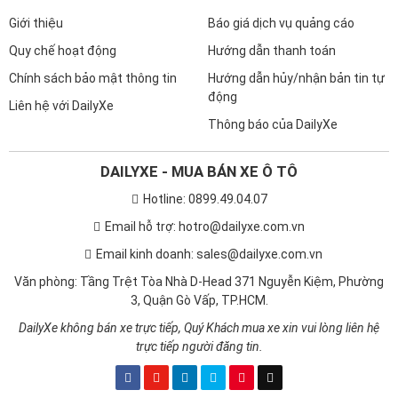
Giới thiệu
Báo giá dịch vụ quảng cáo
Quy chế hoạt động
Hướng dẫn thanh toán
Chính sách bảo mật thông tin
Hướng dẫn hủy/nhận bản tin tự
động
Liên hệ với DailyXe
Thông báo của DailyXe
DAILYXE - MUA BÁN XE Ô TÔ
Hotline: 0899.49.04.07
Email hỗ trợ: hotro@dailyxe.com.vn
Email kinh doanh: sales@dailyxe.com.vn
Văn phòng: Tầng Trệt Tòa Nhà D-Head 371 Nguyễn Kiệm, Phường
3, Quận Gò Vấp, TP.HCM.
DailyXe không bán xe trực tiếp, Quý Khách mua xe xin vui lòng liên hệ
trực tiếp người đăng tin.