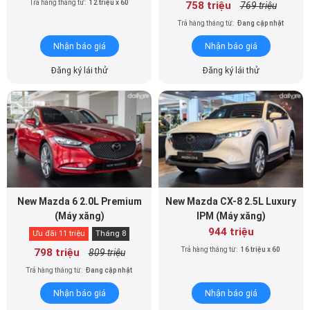
Trả hàng tháng từ:
12 triệu x 60
758 triệu
769 triệu
Trả hàng tháng từ:
Đang cập nhật
Nhận báo giá
Nhận báo giá
Đăng ký lái thử
Đăng ký lái thử
New Mazda 6 2.0L Premium
New Mazda CX-8 2.5L Luxury
(Máy xăng)
IPM (Máy xăng)
944 triệu
Ưu đãi 11 triệu
Tháng 8
Trả hàng tháng từ:
16 triệu x 60
798 triệu
809 triệu
Trả hàng tháng từ:
Đang cập nhật
Nhận báo giá
Nhận báo giá