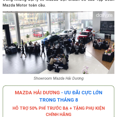
Mazda Motor toàn cầu.
Showroom Mazda Hải Dương
MAZDA HẢI DƯƠNG
- ƯU ĐÃI CỰC LỚN
TRONG THÁNG 8
HỖ TRỢ 50% PHÍ TRƯỚC BẠ + TẶNG PHỤ KIỆN
CHÍNH HÃNG