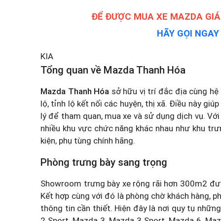
ĐỂ ĐƯỢC MUA XE MAZDA GIÁ
HÃY GỌI NGA
KIA
Tổng quan về Mazda Thanh Hóa
Mazda Thanh Hóa
sở hữu vị trí đắc địa cùng hệ
lộ, tỉnh lộ kết nối các huyện, thị xã. Điều này g
lý để tham quan, mua xe và sử dụng dịch vụ. V
nhiều khu vực chức năng khác nhau như khu trưn
kiện, phụ tùng chính hãng.
Phòng trưng bày sang trọng
Showroom trưng bày xe rộng rãi hơn 300m2 được
Kết hợp cùng với đó là phòng chờ khách hàng, 
thông tin cần thiết. Hiện đây là nơi quy tụ nh
2 Sport, Mazda 3, Mazda 3 Sport, Mazda 6, Maz