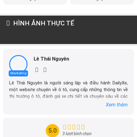
HÌNH ẢNH THỰC TẾ
Lê Thái Nguyên
Marketing
Lê Thái Nguyên là người sáng lập và điều hành DailyXe,
một website chuyên về ô tô, cung cấp những thông tin về
thị trường ô tô, đánh giá xe chi tiết và chuyên sâu về các
dòng xe ô tô.
Xem thêm
Với niềm đam mê mãnh liệt với xe hơi, Tôi đã xây dựng
DailyXe trở thành một trong những địa chỉ tin cậy hàng