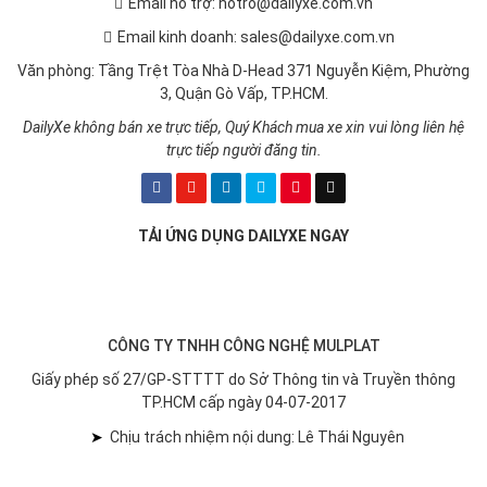
Hotline: 0899.49.04.07
Email hỗ trợ: hotro@dailyxe.com.vn
Email kinh doanh: sales@dailyxe.com.vn
Văn phòng: Tầng Trệt Tòa Nhà D-Head 371 Nguyễn Kiệm, Phường
3, Quận Gò Vấp, TP.HCM.
DailyXe không bán xe trực tiếp, Quý Khách mua xe xin vui lòng liên hệ
trực tiếp người đăng tin.
TẢI ỨNG DỤNG DAILYXE NGAY
CÔNG TY TNHH CÔNG NGHỆ MULPLAT
Giấy phép số 27/GP-STTTT do Sở Thông tin và Truyền thông
TP.HCM cấp ngày 04-07-2017