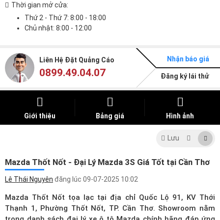
Thời gian mở cửa:
Thứ 2 - Thứ 7: 8:00 - 18:00
Chủ nhật: 8:00 - 12:00
Nhận báo giá
Liên Hệ Đặt Quảng Cáo
0899.49.04.07
Đăng ký lái thử
Giới thiệu
Bảng giá
Hình ảnh
Lưu
Mazda Thốt Nốt - Đại Lý Mazda 3S Giá Tốt tại Cần Thơ
Lê Thái Nguyên
đăng lúc
09-07-2025 10:02
Mazda Thốt Nốt tọa lạc tại địa chỉ Quốc Lộ 91, KV Thới
Thạnh 1, Phường Thốt Nốt, TP. Cần Thơ. Showroom nằm
trong
danh sách đại lý xe ô tô Mazda
chính hãng đáp ứng