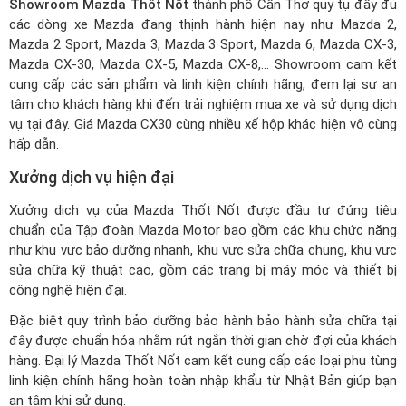
Showroom Mazda Thốt Nốt
thành phố Cần Thơ quy tụ đầy đủ
các dòng xe Mazda đang thịnh hành hiện nay như Mazda 2,
Mazda 2 Sport, Mazda 3, Mazda 3 Sport, Mazda 6, Mazda CX-3,
Mazda CX-30, Mazda CX-5, Mazda CX-8,... Showroom cam kết
cung cấp các sản phẩm và linh kiện chính hãng, đem lại sự an
tâm cho khách hàng khi đến trải nghiệm mua xe và sử dụng dịch
vụ tại đây.
Giá Mazda CX30
cùng nhiều xế hộp khác hiện vô cùng
hấp dẫn.
Xưởng dịch vụ hiện đại
Xưởng dịch vụ của Mazda Thốt Nốt được đầu tư đúng tiêu
chuẩn của Tập đoàn Mazda Motor bao gồm các khu chức năng
như khu vực bảo dưỡng nhanh, khu vực sửa chữa chung, khu vực
sửa chữa kỹ thuật cao, gồm các trang bị máy móc và thiết bị
công nghệ hiện đại.
Đặc biệt quy trình bảo dưỡng bảo hành bảo hành sửa chữa tại
đây được chuẩn hóa nhằm rút ngắn thời gian chờ đợi của khách
hàng. Đại lý Mazda Thốt Nốt cam kết cung cấp các loại phụ tùng
linh kiện chính hãng hoàn toàn nhập khẩu từ Nhật Bản giúp bạn
an tâm khi sử dụng.