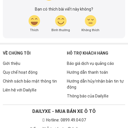
đầu cho những người yêu thích ô tô tại Việt Nam. Hãy
5.0
theo dõi tôi để cập nhật thông tin về thị trường ô tô
3 lượt bình chọn
nhanh nhất.
Bạn có thích bài viết này không?
Thích
Bình thường
Không thích
VỀ CHÚNG TÔI
HỖ TRỢ KHÁCH HÀNG
Giới thiệu
Báo giá dịch vụ quảng cáo
Quy chế hoạt động
Hướng dẫn thanh toán
Chính sách bảo mật thông tin
Hướng dẫn hủy/nhận bản tin tự
động
Liên hệ với DailyXe
Thông báo của DailyXe
DAILYXE - MUA BÁN XE Ô TÔ