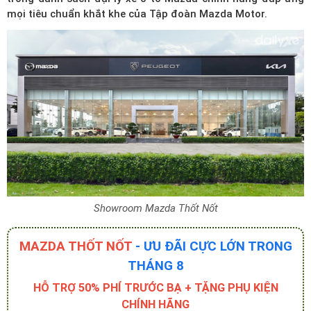
mọi tiêu chuẩn khắt khe của Tập đoàn Mazda Motor.
Showroom Mazda Thốt Nốt
MAZDA THỐT NỐT
- ƯU ĐÃI CỰC LỚN TRONG
THÁNG 8
HỖ TRỢ 50% PHÍ TRƯỚC BẠ + TẶNG PHỤ KIỆN
CHÍNH HÃNG