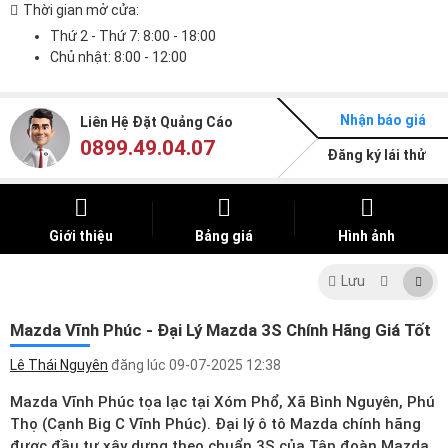
Thời gian mở cửa:
Thứ 2 - Thứ 7: 8:00 - 18:00
Chủ nhật: 8:00 - 12:00
Nhận báo giá
Liên Hệ Đặt Quảng Cáo
0899.49.04.07
Đăng ký lái thử
Giới thiệu
Bảng giá
Hình ảnh
Lưu
Mazda Vĩnh Phúc - Đại Lý Mazda 3S Chính Hãng Giá Tốt
Lê Thái Nguyên
đăng lúc
09-07-2025 12:38
Mazda Vĩnh Phúc tọa lạc tại Xóm Phổ, Xã Bình Nguyên, Phú
Thọ (Cạnh Big C Vĩnh Phúc).
Đại lý ô tô Mazda
chính hãng
được đầu tư xây dựng theo chuẩn 3S của Tập đoàn Mazda