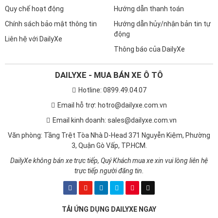
Quy chế hoạt động
Hướng dẫn thanh toán
Chính sách bảo mật thông tin
Hướng dẫn hủy/nhận bản tin tự
động
Liên hệ với DailyXe
Thông báo của DailyXe
DAILYXE - MUA BÁN XE Ô TÔ
Hotline: 0899.49.04.07
Email hỗ trợ: hotro@dailyxe.com.vn
Email kinh doanh: sales@dailyxe.com.vn
Văn phòng: Tầng Trệt Tòa Nhà D-Head 371 Nguyễn Kiệm, Phường
3, Quận Gò Vấp, TP.HCM.
DailyXe không bán xe trực tiếp, Quý Khách mua xe xin vui lòng liên hệ
trực tiếp người đăng tin.
TẢI ỨNG DỤNG DAILYXE NGAY