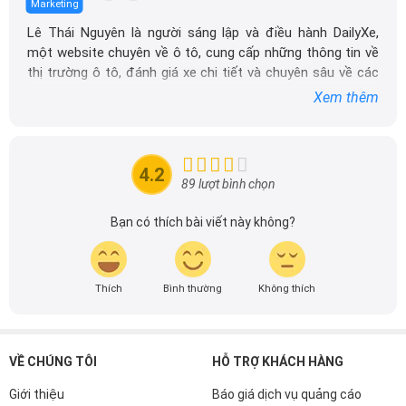
Marketing
Lê Thái Nguyên là người sáng lập và điều hành DailyXe,
một website chuyên về ô tô, cung cấp những thông tin về
thị trường ô tô, đánh giá xe chi tiết và chuyên sâu về các
dòng xe ô tô.
Xem thêm
Với niềm đam mê mãnh liệt với xe hơi, Tôi đã xây dựng
DailyXe trở thành một trong những địa chỉ tin cậy hàng
đầu cho những người yêu thích ô tô tại Việt Nam. Hãy
4.2
theo dõi tôi để cập nhật thông tin về thị trường ô tô
89 lượt bình chọn
nhanh nhất.
Bạn có thích bài viết này không?
Thích
Bình thường
Không thích
VỀ CHÚNG TÔI
HỖ TRỢ KHÁCH HÀNG
Giới thiệu
Báo giá dịch vụ quảng cáo