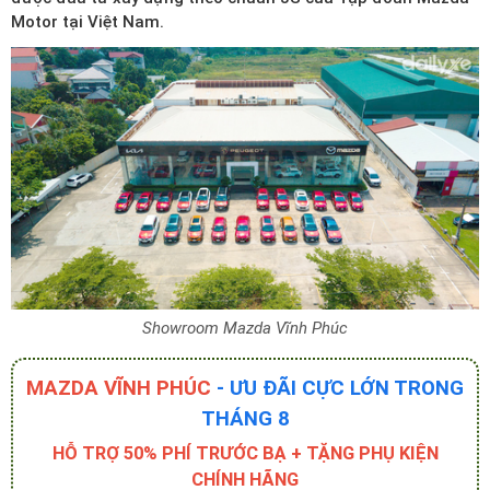
Motor tại Việt Nam.
Showroom Mazda Vĩnh Phúc
MAZDA VĨNH PHÚC
- ƯU ĐÃI CỰC LỚN TRONG
THÁNG 8
HỖ TRỢ 50% PHÍ TRƯỚC BẠ + TẶNG PHỤ KIỆN
CHÍNH HÃNG