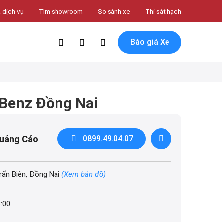
 dịch vụ
Tìm showroom
So sánh xe
Thi sát hạch
Báo giá Xe
Benz Đồng Nai
Quảng Cáo
0899.49.04.07
rấn Biên, Đồng Nai
(Xem bản đồ)
8:00