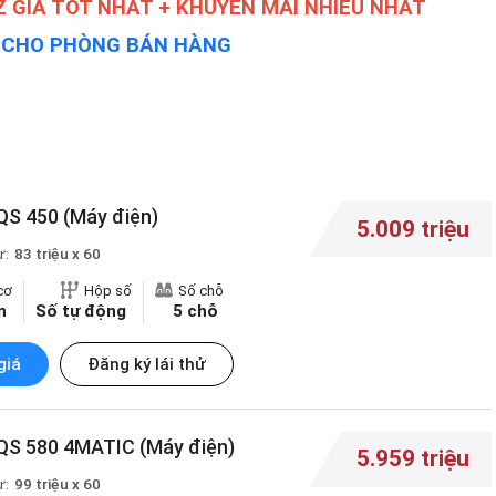
 GIÁ TỐT NHẤT + KHUYẾN MÃI NHIỀU NHẤT
Y CHO PHÒNG BÁN HÀNG
S 450 (Máy điện)
5.009 triệu
ừ:
83 triệu x 60
cơ
Hộp số
Số chỗ
n
Số tự động
5 chỗ
giá
Đăng ký lái thử
QS 580 4MATIC (Máy điện)
5.959 triệu
ừ:
99 triệu x 60