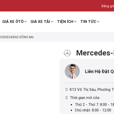
Bảng giá
GIÁ XE ÔTÔ
GIÁ XE TẢI
TIỆN ÍCH
TIN TỨC
CEDES-BENZ ĐỒNG NAI
Mercedes-
Liên Hệ Đặt 
K13 Võ Thị Sáu, Phường T
Thời gian mở cửa:
Thứ 2 - Thứ 7: 8:00 - 1
Chủ nhật: 8:00 - 12:00