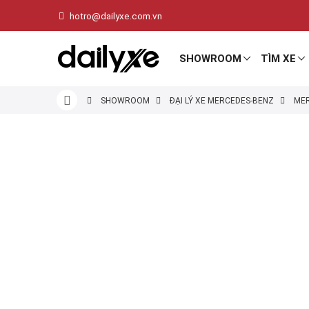
hotro@dailyxe.com.vn
SHOWROOM
TÌM XE
SHOWROOM
ĐẠI LÝ XE MERCEDES-BENZ
MER