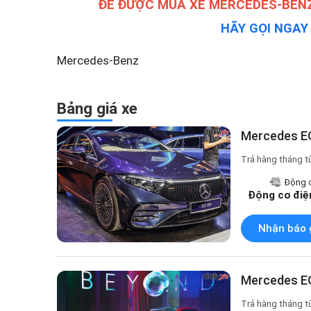
ĐỂ ĐƯỢC MUA XE MERCEDES-BENZ
HÃY GỌI NGA
Mercedes-Benz
Bảng giá xe
Mercedes EQ
Trả hàng tháng t
Động 
Động cơ điệ
Nhận báo 
Mercedes E
Trả hàng tháng t