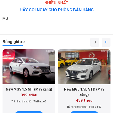
NHIỀU NHẤT
HÃY GỌI NGAY CHO PHÒNG BÁN HÀNG
MG
Bảng giá xe
New MG5 1.5 MT (Máy xăng)
New MG5 1.5L STD (Máy
xăng)
399 triệu
459 triệu
Trả hàng tháng từ:
7 triệu x 60
Trả hàng tháng từ:
8 triệu x 60