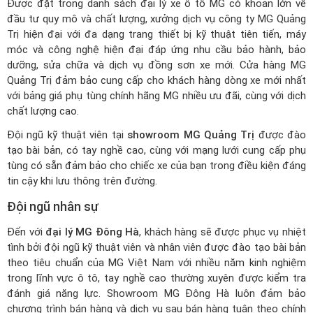
Được đặt trong
danh sách đại lý xe ô tô MG
có khoản lớn về
đầu tư quy mô và chất lượng, xưởng dịch vụ công ty MG Quảng
Trị hiện đại với đa dạng trang thiết bị kỹ thuật tiên tiến, máy
móc và công nghệ hiện đại đáp ứng nhu cầu bảo hành, bảo
dưỡng, sửa chữa và dịch vụ đồng sơn xe mới. Cửa hàng MG
Quảng Trị đảm bảo cung cấp cho khách hàng dòng xe mới nhất
với bảng giá phụ tùng chính hãng MG nhiều ưu đãi, cùng với dịch
chất lượng cao.
Đội ngũ kỹ thuật viên tại
showroom MG Quảng Trị
được đào
tạo bài bản, có tay nghề cao, cùng với mạng lưới cung cấp phụ
tùng có sẵn đảm bảo cho chiếc xe của bạn trong điều kiện đáng
tin cậy khi lưu thông trên đường.
Đội ngũ nhân sự
Đến với
đại lý MG Đông Hà
, khách hàng sẽ được phục vụ nhiệt
tình bởi đội ngũ kỹ thuật viên và nhân viên được đào tạo bài bản
theo tiêu chuẩn của MG Việt Nam với nhiều năm kinh nghiệm
trong lĩnh vực ô tô, tay nghề cao thường xuyên được kiểm tra
đánh giá năng lực. Showroom MG Đông Hà luôn đảm bảo
chương trình bán hàng và dịch vụ sau bán hàng tuân theo chính