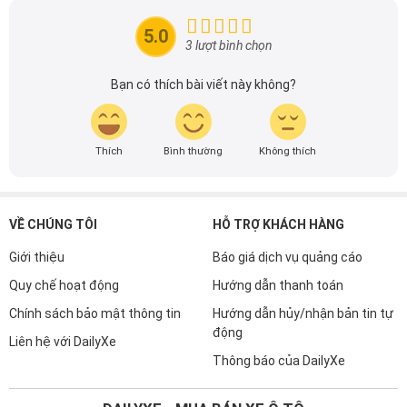
dòng xe ô tô.
Xem thêm
Với niềm đam mê mãnh liệt với xe hơi, Tôi đã xây dựng
DailyXe trở thành một trong những địa chỉ tin cậy hàng
đầu cho những người yêu thích ô tô tại Việt Nam. Hãy
5.0
theo dõi tôi để cập nhật thông tin về thị trường ô tô
3 lượt bình chọn
nhanh nhất.
Bạn có thích bài viết này không?
Thích
Bình thường
Không thích
VỀ CHÚNG TÔI
HỖ TRỢ KHÁCH HÀNG
Giới thiệu
Báo giá dịch vụ quảng cáo
Quy chế hoạt động
Hướng dẫn thanh toán
Chính sách bảo mật thông tin
Hướng dẫn hủy/nhận bản tin tự
động
Liên hệ với DailyXe
Thông báo của DailyXe