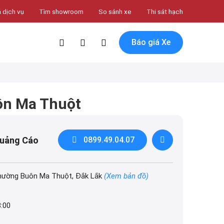
 dịch vụ
Tìm showroom
So sánh xe
Thi sát hạch
Báo giá Xe
ôn Ma Thuột
Quảng Cáo
0899.49.04.07
hường Buôn Ma Thuột, Đắk Lắk
(Xem bản đồ)
8:00