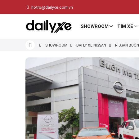
hotro@dailyxe.com.vn
SHOWROOM
TÌM XE
SHOWROOM
ĐẠI LÝ XE NISSAN
NISSAN BUÔ