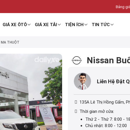
Bảng giá
GIÁ XE ÔTÔ
GIÁ XE TẢI
TIỆN ÍCH
TIN TỨC
N MA THUỘT
Nissan Bu
Liên Hệ Đặt 
135A Lê Thị Hồng Gấm, P
Thời gian mở cửa:
Thứ 2 - Thứ 7: 8:00 - 1
Chủ nhật: 8:00 - 12:00