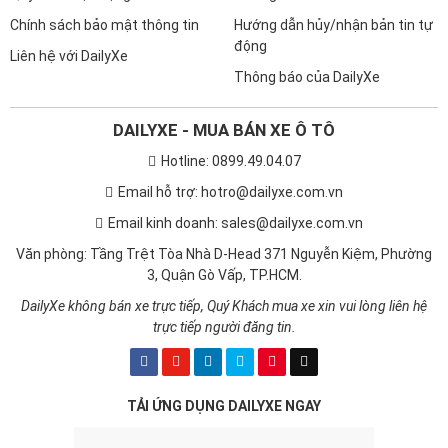
Chính sách bảo mật thông tin
Hướng dẫn hủy/nhận bản tin tự
động
Liên hệ với DailyXe
Thông báo của DailyXe
DAILYXE - MUA BÁN XE Ô TÔ
Hotline: 0899.49.04.07
Email hỗ trợ: hotro@dailyxe.com.vn
Email kinh doanh: sales@dailyxe.com.vn
Văn phòng: Tầng Trệt Tòa Nhà D-Head 371 Nguyễn Kiệm, Phường
3, Quận Gò Vấp, TP.HCM.
DailyXe không bán xe trực tiếp, Quý Khách mua xe xin vui lòng liên hệ
trực tiếp người đăng tin.
TẢI ỨNG DỤNG DAILYXE NGAY