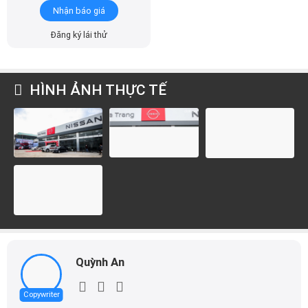
Nhận báo giá
Đăng ký lái thử
HÌNH ẢNH THỰC TẾ
Quỳnh An
Copywriter