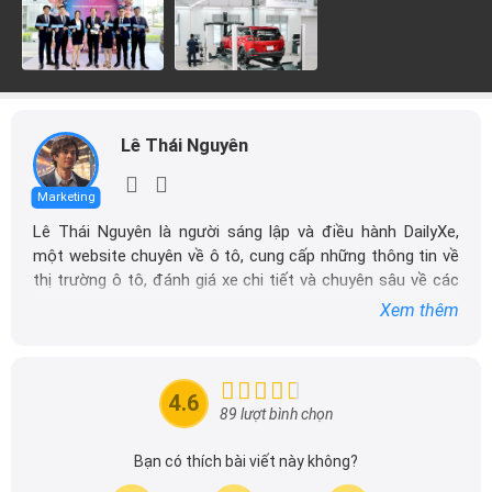
Lê Thái Nguyên
Marketing
Lê Thái Nguyên là người sáng lập và điều hành DailyXe,
một website chuyên về ô tô, cung cấp những thông tin về
thị trường ô tô, đánh giá xe chi tiết và chuyên sâu về các
dòng xe ô tô.
Xem thêm
Với niềm đam mê mãnh liệt với xe hơi, Tôi đã xây dựng
DailyXe trở thành một trong những địa chỉ tin cậy hàng
đầu cho những người yêu thích ô tô tại Việt Nam. Hãy
4.6
theo dõi tôi để cập nhật thông tin về thị trường ô tô
89 lượt bình chọn
nhanh nhất.
Bạn có thích bài viết này không?