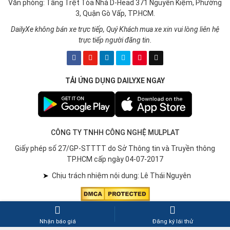
Văn phòng: Tầng Trệt Tòa Nhà D-Head 371 Nguyễn Kiệm, Phường
3, Quận Gò Vấp, TP.HCM.
DailyXe không bán xe trực tiếp, Quý Khách mua xe xin vui lòng liên hệ
trực tiếp người đăng tin.
TẢI ỨNG DỤNG DAILYXE NGAY
CÔNG TY TNHH CÔNG NGHỆ MULPLAT
Giấy phép số 27/GP-STTTT do Sở Thông tin và Truyền thông
TP.HCM cấp ngày 04-07-2017
➤
Chịu trách nhiệm nội dung: Lê Thái Nguyên
Nhận báo giá
Đăng ký lái thử
Copyright © 2017-2026