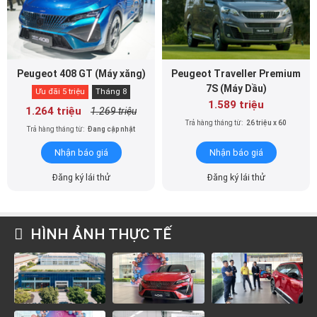
Peugeot 408 GT (Máy xăng)
Peugeot Traveller Premium
7S (Máy Dầu)
Ưu đãi 5 triệu
Tháng 8
1.589 triệu
1.264 triệu
1.269 triệu
Trả hàng tháng từ:
26 triệu x 60
Trả hàng tháng từ:
Đang cập nhật
Nhận báo giá
Nhận báo giá
Đăng ký lái thử
Đăng ký lái thử
HÌNH ẢNH THỰC TẾ