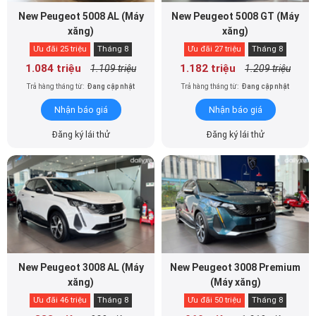
New Peugeot 5008 AL (Máy
New Peugeot 5008 GT (Máy
xăng)
xăng)
Ưu đãi 25 triệu
Tháng 8
Ưu đãi 27 triệu
Tháng 8
1.084 triệu
1.182 triệu
1.109 triệu
1.209 triệu
Trả hàng tháng từ:
Đang cập nhật
Trả hàng tháng từ:
Đang cập nhật
Nhận báo giá
Nhận báo giá
Đăng ký lái thử
Đăng ký lái thử
New Peugeot 3008 AL (Máy
New Peugeot 3008 Premium
xăng)
(Máy xăng)
Ưu đãi 46 triệu
Tháng 8
Ưu đãi 50 triệu
Tháng 8